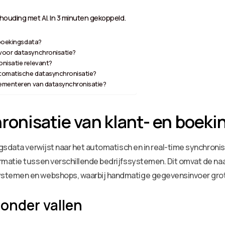
ouding met AI. In 3 minuten gekoppeld.
 boekingsdata?
 voor datasynchronisatie?
onisatie relevant?
automatische datasynchronisatie?
plementeren van datasynchronisatie?
ronisatie van klant- en boeki
gsdata verwijst naar het automatisch en in real-time synchron
rmatie tussen verschillende bedrijfssystemen. Dit omvat de n
stemen en webshops, waarbij handmatige gegevensinvoer grot
onder vallen