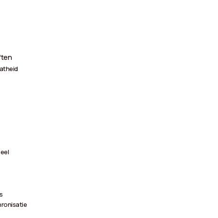
ften
atheid
deel
s
hronisatie