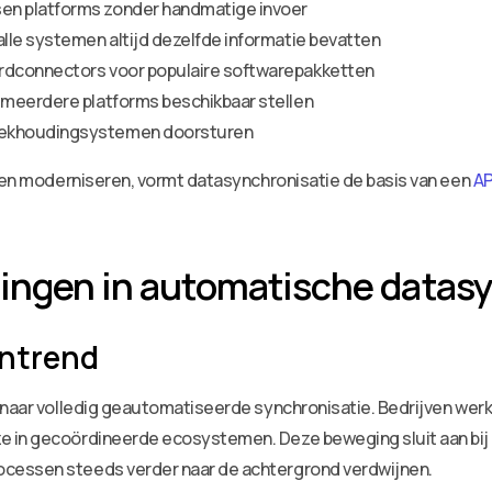
n platforms zonder handmatige invoer
lle systemen altijd dezelfde informatie bevatten
rdconnectors voor populaire softwarepakketten
 meerdere platforms beschikbaar stellen
oekhoudingsystemen doorsturen
llen moderniseren, vormt datasynchronisatie de basis van een
AP
ingen in automatische datas
rntrend
 naar volledig geautomatiseerde synchronisatie. Bedrijven werke
e in gecoördineerde ecosystemen. Deze beweging sluit aan bij
cessen steeds verder naar de achtergrond verdwijnen.