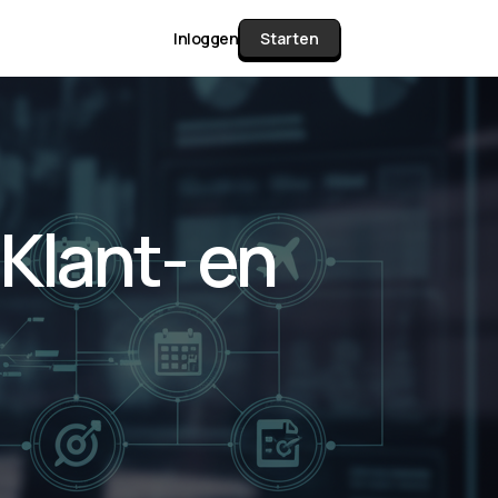
Inloggen
Starten
unctie Matrix
Klant- en
gelijk alle pakketten en mogelijkheden
or documenten verzamelen en facturen
werken tot controleren, boeken, bank
ching & klant dashboard.