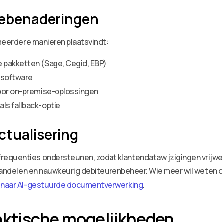
tiebenaderingen
 meerdere manieren plaatsvindt:
 pakketten (Sage, Cegid, EBP)
-software
voor on-premise-oplossingen
ls fallback-optie
ctualisering
equenties ondersteunen, zodat klantendatawijzigingen vrijwel 
nthandelen en nauwkeurig debiteurenbeheer. Wie meer wil weten o
 naar AI-gestuurde documentverwerking
.
aktische mogelijkheden