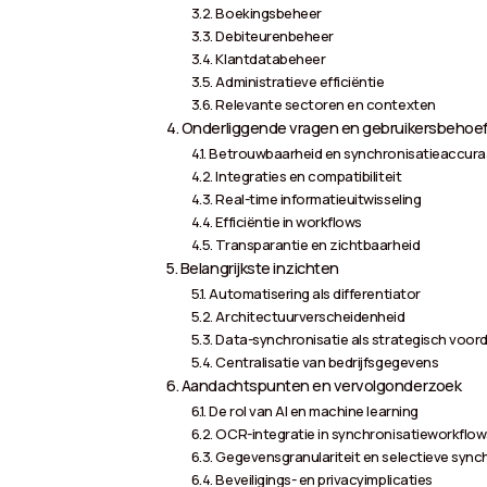
Boekingsbeheer
Debiteurenbeheer
Klantdatabeheer
Administratieve efficiëntie
Relevante sectoren en contexten
Onderliggende vragen en gebruikersbehoe
Betrouwbaarheid en synchronisatieaccura
Integraties en compatibiliteit
Real-time informatieuitwisseling
Efficiëntie in workflows
Transparantie en zichtbaarheid
Belangrijkste inzichten
Automatisering als differentiator
Architectuurverscheidenheid
Data-synchronisatie als strategisch voor
Centralisatie van bedrijfsgegevens
Aandachtspunten en vervolgonderzoek
De rol van AI en machine learning
OCR-integratie in synchronisatieworkflow
Gegevensgranulariteit en selectieve sync
Beveiligings- en privacyimplicaties