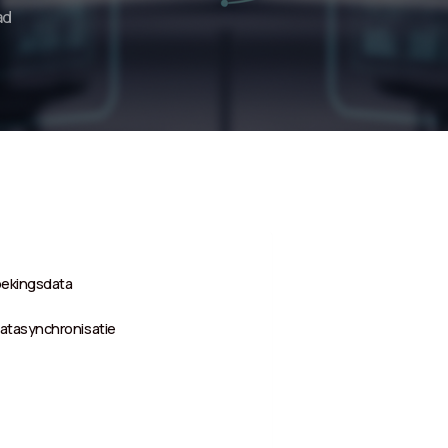
ad
boekingsdata
datasynchronisatie