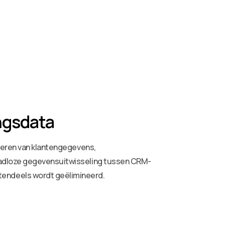
ngsdata
iseren van klantengegevens,
aadloze gegevensuitwisseling tussen CRM-
endeels wordt geëlimineerd.