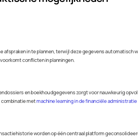
line afspraken in te plannen, terwijl deze gegevens automatisc
 voorkomt conflicten in planningen.
tendossiers en boekhoudgegevens zorgt voor nauwkeurig opvol
De combinatie met
machine learning in de financiële administratie
ansactiehistorie worden op één centraal platform geconsolideerd