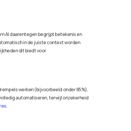
ern AI daarentegen begrijpt betekenis en
automatisch in de juiste context worden
jkheden dit biedt voor
rempels werken (bijvoorbeeld onder 85%),
olledig automatiseren, terwijl onzekerheid
res
.