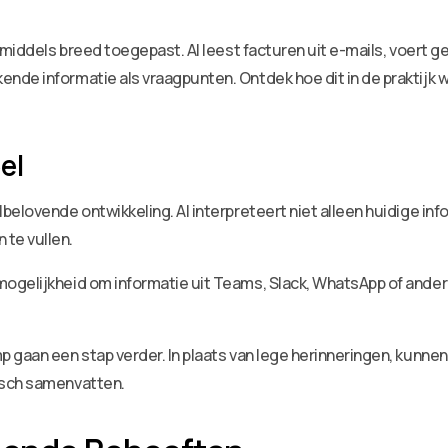
nmiddels breed toegepast. AI leest facturen uit e-mails, voert 
de informatie als vraagpunten. Ontdek hoe dit in de praktijk we
el
belovende ontwikkeling. AI interpreteert niet alleen huidige in
te vullen.
ogelijkheid om informatie uit Teams, Slack, WhatsApp of ande
 gaan een stap verder. In plaats van lege herinneringen, kunn
isch samenvatten.