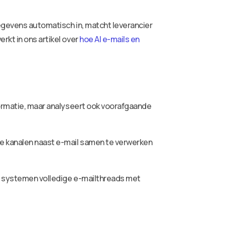
gegevens automatisch in, matcht leverancier
rkt in ons artikel over
hoe AI e-mails en
formatie, maar analyseert ook voorafgaande
re kanalen naast e-mail samen te verwerken
en systemen volledige e-mailthreads met