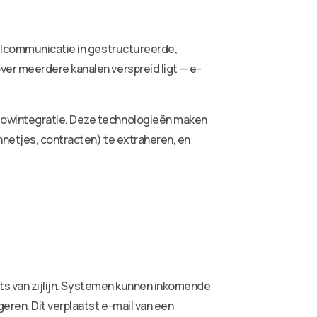
ailcommunicatie in gestructureerde,
ver meerdere kanalen verspreid ligt — e-
lowintegratie. Deze technologieën maken
nnetjes, contracten) te extraheren, en
aats van zijlijn. Systemen kunnen inkomende
eren. Dit verplaatst e-mail van een