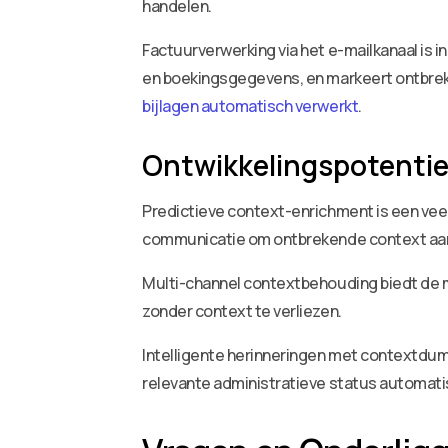
handelen.
Factuurverwerking via het e-mailkanaal is i
en boekingsgegevens, en markeert ontbreken
bijlagen automatisch verwerkt
.
Ontwikkelingspotentie
Predictieve context-enrichment is een veel
communicatie om ontbrekende context aan 
Multi-channel contextbehouding biedt de m
zonder context te verliezen.
Intelligente herinneringen met contextdump
relevante administratieve status automat