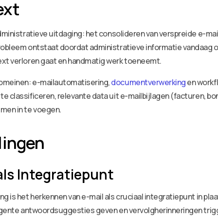
ext
administratieve uitdaging: het consolideren van verspreide e-m
robleem ontstaat doordat administratieve informatie vandaag o
ext verloren gaat en handmatig werk toeneemt.
domeinen: e-mailautomatisering,
documentverwerking
en workf
 classificeren, relevante data uit e-mailbijlagen (facturen, bo
emen in te voegen.
lingen
ls Integratiepunt
g is het herkennen van e-mail als cruciaal integratiepunt in pl
ligente antwoordsuggesties geven en vervolgherinneringen trigg