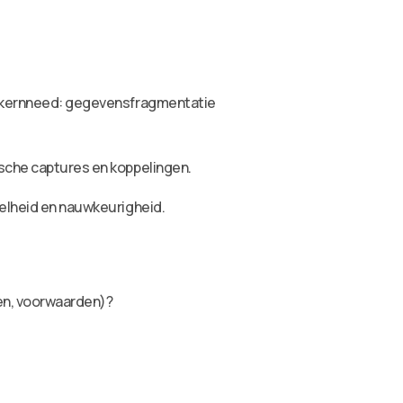
de kernneed: gegevensfragmentatie
ische captures en koppelingen.
nelheid en nauwkeurigheid.
en, voorwaarden)?