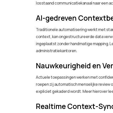
losstaand communicatiekanaal naar een ac
AI-gedreven Contextbe
Traditionele automatisering werkt met starr
context, kan ongestructureerde data verwer
ingeplaatst zonder handmatige mapping. L
administratiekantoren.
Nauwkeurigheid en Ver
Actuele toepassingen werken met confide
roepen zij automatisch menselijke review o
expliciet gekaderd wordt. Meer hierover lees
Realtime Context-Syn