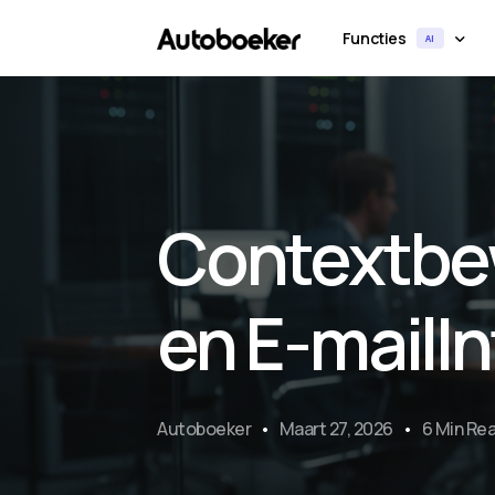
Functies
AI
AI-matching & automati
Contextbe
boeken
Onze AI doet het voorwerk: herkent pat
en E-mailIn
stelt de juiste boeking voor met zekerh
Autoboeker
Maart 27, 2026
6 Min Re