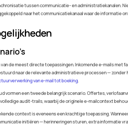
chronisatie tussen communicatie- en administratiekanalen. Niet
ggekoppeld naar het communicatiekanaal waar de informatie on
gelijkheden
nario’s
van de meest directe toepassingen. Inkomende e-mails met fa
stuurd naar de relevante administratieve processen — zonder ha
tuurverwerking van e-mail tot boeking
.
vormen een tweede belangrijk scenario. Offertes, verlofaanv
edige audit-trails, waarbij de originele e-mailcontext behoude
ekende context is eveneens een krachtige toepassing. Wanneer 
catie initiëren — herinneringen sturen, extra informatie vrag