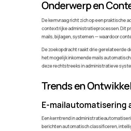
Onderwerp en Cont
De kernvraag richt zich op een praktische 
contextrijke administratieprocessen. Dit p
mails, bijlagen, systemen — waardoor cont
De zoekopdracht raakt drie gerelateerde 
het mogelijk inkomende mails automatisch te
deze rechtstreeks in administratieve syst
Trends en Ontwikke
E-mailautomatisering a
Een kerntrend in administratieautomatiserin
berichten automatisch classificeren, intel