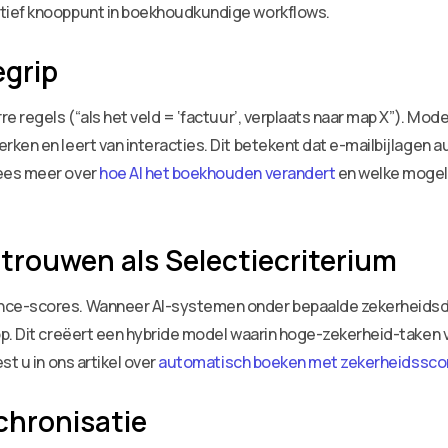
tief knooppunt in boekhoudkundige workflows.
grip
e regels (“als het veld = ‘factuur’, verplaats naar map X”). Mod
ken en leert van interacties. Dit betekent dat e-mailbijlagen 
ees meer over
hoe AI het boekhouden verandert
en welke mogeli
trouwen als Selectiecriterium
nce-scores. Wanneer AI-systemen onder bepaalde zekerheidsd
p. Dit creëert een hybride model waarin hoge-zekerheid-taken v
t u in ons artikel over
automatisch boeken met zekerheidssco
chronisatie