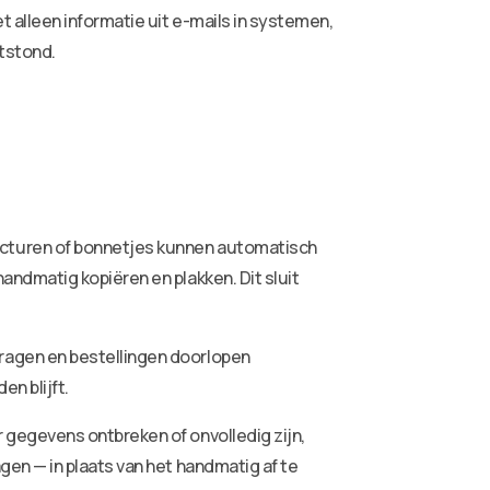
 alleen informatie uit e-mails in systemen,
tstond.
cturen of bonnetjes kunnen automatisch
ndmatig kopiëren en plakken. Dit sluit
ragen en bestellingen doorlopen
n blijft.
gegevens ontbreken of onvolledig zijn,
en — in plaats van het handmatig af te