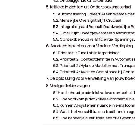
Onderliggende Onzekerheden
Kritieke Inzichten uit Onderzoeksmateriaal
Automatisering Creëert Alleen Waarde me
Menselijke Oversight Blijft Cruciaal
Integratiegraad Bepaalt Daadwerkelijke B
E-mail Blijft Ondergewaardeerd Administra
Contextbehoud vs. Efficiëntie: Spannings
Aandachtspunten voor Verdere Verdieping
Prioriteit 1: E-mail als Integratielaag
Prioriteit 2: Contextdefinitie in Automatis
Prioriteit 3: Hybride Modellen met Transpa
Prioriteit 4: Audit en Compliance bij Con
De oplossing voor verwerking van jouw boekh
Veelgestelde vragen
Hoe behoud je administratieve context als i
Hoe voorkom je dat kritieke informatie in 
Kunnen AI-systemen nuance in e-mailcomm
Wat is het verschil tussen traditionele r
Hoe beheer je audit-trails effectief wann