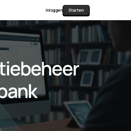
Inloggen
Starten
unctie Matrix
tiebeheer
gelijk alle pakketten en mogelijkheden
or documenten verzamelen en facturen
sbank
werken tot controleren, boeken, bank
ching & klant dashboard.