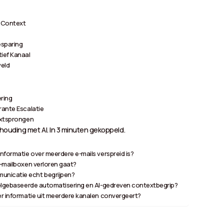
t Context
esparing
tief Kanaal
veld
ering
rante Escalatie
textsprongen
ouding met AI. In 3 minuten gekoppeld.
nformatie over meerdere e-mails verspreid is?
e-mailboxen verloren gaat?
unicatie echt begrijpen?
egelgebaseerde automatisering en AI-gedreven contextbegrip?
eer informatie uit meerdere kanalen convergeert?