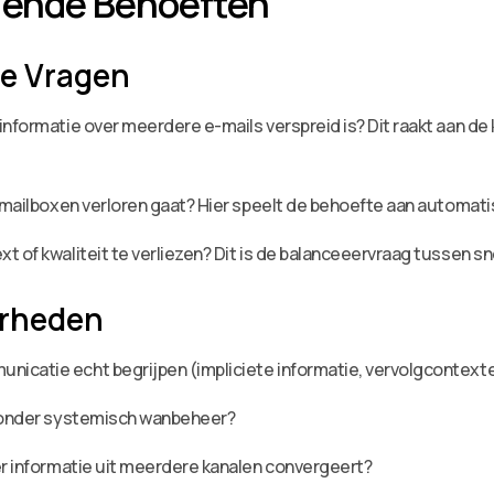
gende Behoeften
he Vragen
 informatie over meerdere e-mails verspreid is? Dit raakt aan 
e-mailboxen verloren gaat? Hier speelt de behoefte aan automat
t of kwaliteit te verliezen? Dit is de balanceeervraag tussen s
erheden
icatie echt begrijpen (impliciete informatie, vervolgcontext
 zonder systemisch wanbeheer?
er informatie uit meerdere kanalen convergeert?