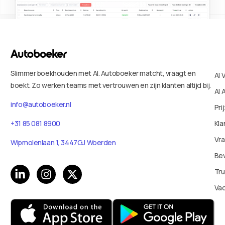
Slimmer boekhouden met AI. Autoboeker matcht, vraagt en
AI 
boekt. Zo werken teams met vertrouwen en zijn klanten altijd bij.
AI 
info@autoboeker.nl
Pri
Kla
+31 85 081 8900
Vr
Wipmolenlaan 1, 3447GJ Woerden
Bev
Tru
Va