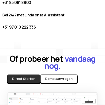
+31 85 081 8900
Bel 24/7 met Linda onze AI assistent
+31 97 010 222 336
Of probeer het
vandaag
nog.
Direct Starten
Demo aanvragen