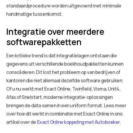
standaardprocedure worden uitgevoerd met minimale
handmatige tussenkomst.
Integratie over meerdere
softwarepakketten
Een kritieke trend is dat integratielagen ontstaan die
gegevens uit verschillende boekhoudpakketten kunnen
consolideren. Dit lost het probleem op van bedrijven of
kantoren die niet allemaal dezelfde software gebruiken.
Of u nu werkt met Exact Online, Twinfield, Visma, Unit4,
Afas of Snelstart, moderne integratie-oplossingen
brengen de data samen in een uniform format. Lees meer
over hoe dit werkt in combinatie met Exact Online in ons
artikel over de
Exact Online koppeling met Autoboeker
.