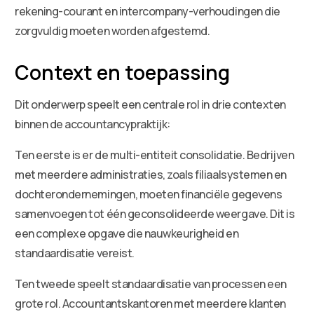
rekening-courant en intercompany-verhoudingen die
zorgvuldig moeten worden afgestemd.
Context en toepassing
Dit onderwerp speelt een centrale rol in drie contexten
binnen de accountancypraktijk:
Ten eerste is er de multi-entiteit consolidatie. Bedrijven
met meerdere administraties, zoals filiaalsystemen en
dochterondernemingen, moeten financiële gegevens
samenvoegen tot één geconsolideerde weergave. Dit is
een complexe opgave die nauwkeurigheid en
standaardisatie vereist.
Ten tweede speelt standaardisatie van processen een
grote rol. Accountantskantoren met meerdere klanten