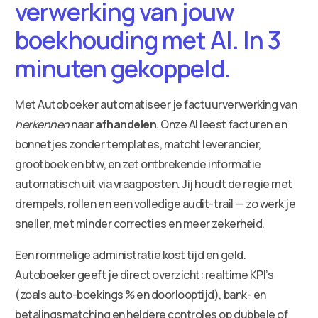
verwerking van jouw
boekhouding met AI. In 3
minuten gekoppeld.
Met Autoboeker automatiseer je factuurverwerking van
herkennen
naar
afhandelen
. Onze AI leest facturen en
bonnetjes zonder templates, matcht leverancier,
grootboek en btw, en zet ontbrekende informatie
automatisch uit via vraagposten. Jij houdt de regie met
drempels, rollen en een volledige audit-trail — zo werk je
sneller, met minder correcties en meer zekerheid.
Een rommelige administratie kost tijd en geld.
Autoboeker geeft je direct overzicht: realtime KPI’s
(zoals auto-boekings % en doorlooptijd), bank- en
betalingsmatching en heldere controles op dubbele of