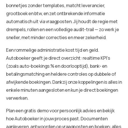
bonnetjes zonder templates, matcht leverancier,
grootboek en btw, en zet ontbrekende informatie
automatisch uit via vraagposten. Jij houdt de regie met
drempels, rollen en een volledige audit-trail — zo werk je
sneller, met minder correcties en meer zekerheid.
Een rommelige administratie kost tijd en geld.
Autoboeker geeft je direct overzicht: realtime KPI’s
(zoals auto-boekings % en doorlooptijd), bank- en
betalingsmatching en heldere controles op dubbele of
afwijkende boekingen. Dankzij onze koppelingen is alles in
enkele minuten aangesloten en kun je direct boekingen
verwerken.
Plan een gratis demo voor persoonlijk advies en bekijk
hoe Autoboeker in jouw proces past. Documenten
aanleveren, antwoorden op vraagposten en boeken: alles