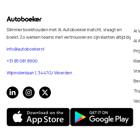
Slimmer boekhouden met AI. Autoboeker matcht, vraagt en
AI 
boekt. Zo werken teams met vertrouwen en zijn klanten altijd bij.
AI 
info@autoboeker.nl
Pri
+31 85 081 8900
Kla
Vr
Wipmolenlaan 1, 3447GJ Woerden
Bev
Tru
Va