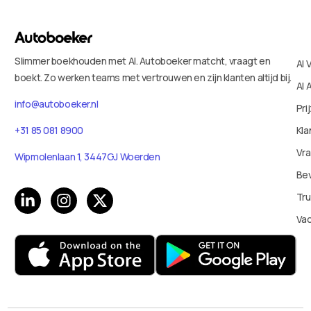
Slimmer boekhouden met AI. Autoboeker matcht, vraagt en
AI 
boekt. Zo werken teams met vertrouwen en zijn klanten altijd bij.
AI 
info@autoboeker.nl
Pri
+31 85 081 8900
Kla
Vr
Wipmolenlaan 1, 3447GJ Woerden
Bev
Tru
Va