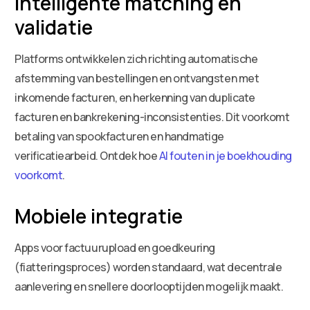
Intelligente matching en
validatie
Platforms ontwikkelen zich richting automatische
afstemming van bestellingen en ontvangsten met
inkomende facturen, en herkenning van duplicate
facturen en bankrekening-inconsistenties. Dit voorkomt
betaling van spookfacturen en handmatige
verificatiearbeid. Ontdek hoe
AI fouten in je boekhouding
voorkomt
.
Mobiele integratie
Apps voor factuurupload en goedkeuring
(fiatteringsproces) worden standaard, wat decentrale
aanlevering en snellere doorlooptijden mogelijk maakt.