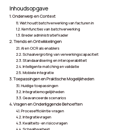
Inhoudsopgave
Onderwerp en Context
Wat houdt batchverwerking van facturen in
Kernfuncties van batchverwerking
Breder administratief kader
Trends en Ontwikkelingen
AI en OCR als enablers
Schaalvergroting van verwerkingscapaciteit
Standaardisering en interoperabiliteit
Intelligente matching en validatie
Mobiele integratie
Toepassingen en Praktische Mogelijkheden
Huidige toepassingen
Integratiemogelijkheden
Geavanceerde scenarios
Vragen en Onderliggende Behoeften
Procesefficiëntie-vragen
Integratievragen
Kwaliteits- en risicovragen
Schaalbaarheid