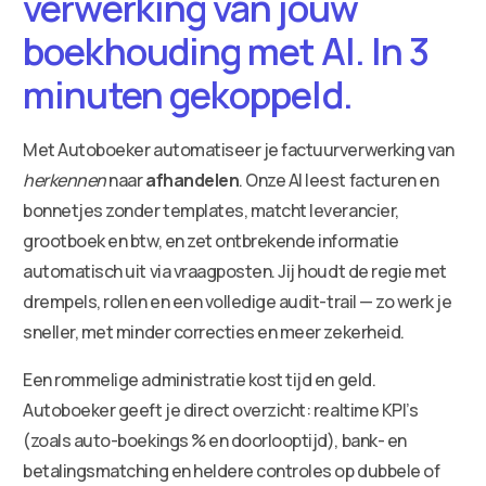
verwerking van jouw
boekhouding met AI. In 3
minuten gekoppeld.
Met Autoboeker automatiseer je factuurverwerking van
herkennen
naar
afhandelen
. Onze AI leest facturen en
bonnetjes zonder templates, matcht leverancier,
grootboek en btw, en zet ontbrekende informatie
automatisch uit via vraagposten. Jij houdt de regie met
drempels, rollen en een volledige audit-trail — zo werk je
sneller, met minder correcties en meer zekerheid.
Een rommelige administratie kost tijd en geld.
Autoboeker geeft je direct overzicht: realtime KPI’s
(zoals auto-boekings % en doorlooptijd), bank- en
betalingsmatching en heldere controles op dubbele of