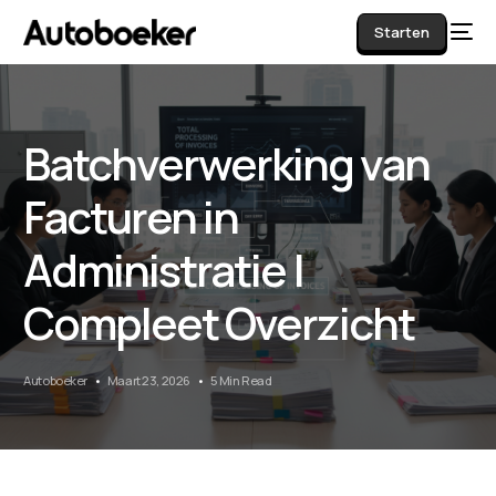
Starten
Batchverwerking van
AI
Facturen in
Administratie |
Compleet Overzicht
Autoboeker
Maart 23, 2026
5 Min Read