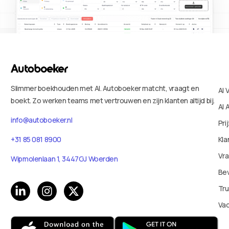
Slimmer boekhouden met AI. Autoboeker matcht, vraagt en
AI 
boekt. Zo werken teams met vertrouwen en zijn klanten altijd bij.
AI 
info@autoboeker.nl
Pri
Kla
+31 85 081 8900
Vr
Wipmolenlaan 1, 3447GJ Woerden
Bev
Tru
Va