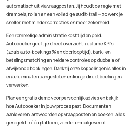
automatisch uit via vraagposten. Jij houdt de regie met
drempels, rollen en een volledige audit-trail — zo werk je
sneller, met minder correcties en meer zekerheid.
Een rommelige administratie kost tijd en geld.
Autoboeker geeft je direct overzicht: realtime KPI’s
(zoals auto-boekings % en doorlooptijd), bank- en
betalingsmatching en heldere controles op dubbele of
afwijkende boekingen. Dankzij onze koppelingen is alles in
enkele minuten aangesloten en kun je direct boekingen
verwerken.
Plan een gratis demo voor persoonlijk advies en bekijk
hoe Autoboeker in jouw proces past. Documenten
aanleveren, antwoorden op vraagposten en boeken: alles
geregeld in één platform, zonder e-mailgevecht.