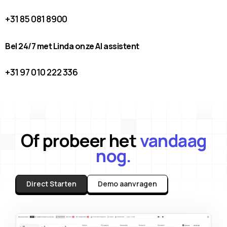
+31 85 081 8900
Bel 24/7 met Linda onze AI assistent
+31 97 010 222 336
Of probeer het
vandaag
nog.
Direct Starten
Demo aanvragen