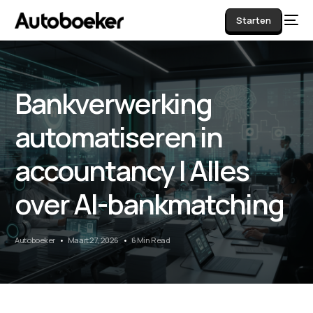
Starten
Bankverwerking
AI
automatiseren in
accountancy | Alles
over AI-bankmatching
Autoboeker
Maart 27, 2026
6 Min Read