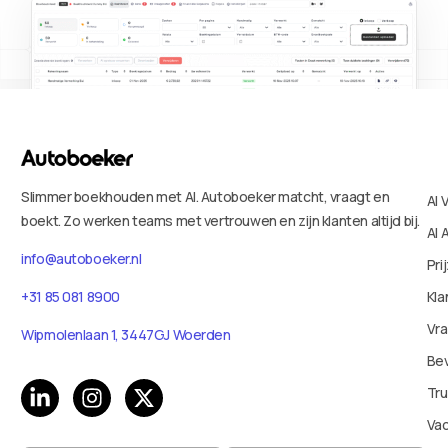
Slimmer boekhouden met AI. Autoboeker matcht, vraagt en
AI 
boekt. Zo werken teams met vertrouwen en zijn klanten altijd bij.
AI 
info@autoboeker.nl
Pri
Kla
+31 85 081 8900
Vr
Wipmolenlaan 1, 3447GJ Woerden
Bev
Tru
Va