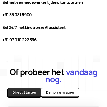
Bel met een medewerker tijdens kantooruren
+31 85 081 8900
Bel 24/7 met Linda onze AI assistent
+31 97 010 222 336
Of probeer het
vandaag
nog.
Direct Starten
Demo aanvragen