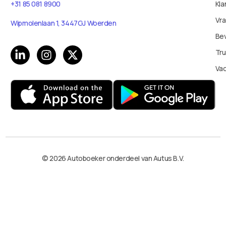
Kla
+31 85 081 8900
Vr
Wipmolenlaan 1, 3447GJ Woerden
Bev
Tru
Va
© 2026 Autoboeker onderdeel van Autus B.V.