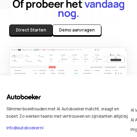
Of probeer het
vandaag
nog.
Direct Starten
Demo aanvragen
Slimmer boekhouden met AI. Autoboeker matcht, vraagt en
AI 
boekt. Zo werken teams met vertrouwen en zijn klanten altijd bij.
AI 
info@autoboeker.nl
Pri