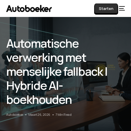
Starten
Automatische
AI
verwerking met
menselijke fallback |
Hybride AI-
boekhouden
Autoboeker
Maart 26, 2026
7 Min Read