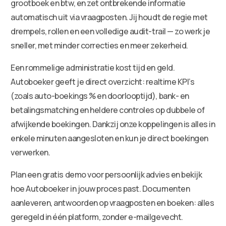
grootboek en btw, en zet ontbrekende informatie
automatisch uit via vraagposten. Jij houdt de regie met
drempels, rollen en een volledige audit-trail — zo werk je
sneller, met minder correcties en meer zekerheid.
Een rommelige administratie kost tijd en geld.
Autoboeker geeft je direct overzicht: realtime KPI’s
(zoals auto-boekings % en doorlooptijd), bank- en
betalingsmatching en heldere controles op dubbele of
afwijkende boekingen. Dankzij onze koppelingen is alles in
enkele minuten aangesloten en kun je direct boekingen
verwerken.
Plan een gratis demo voor persoonlijk advies en bekijk
hoe Autoboeker in jouw proces past. Documenten
aanleveren, antwoorden op vraagposten en boeken: alles
geregeld in één platform, zonder e-mailgevecht.