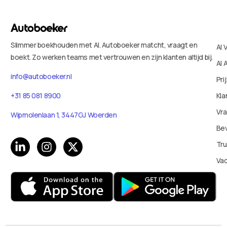
Slimmer boekhouden met AI. Autoboeker matcht, vraagt en
AI 
boekt. Zo werken teams met vertrouwen en zijn klanten altijd bij.
AI 
info@autoboeker.nl
Pri
+31 85 081 8900
Kla
Vr
Wipmolenlaan 1, 3447GJ Woerden
Bev
Tru
Va