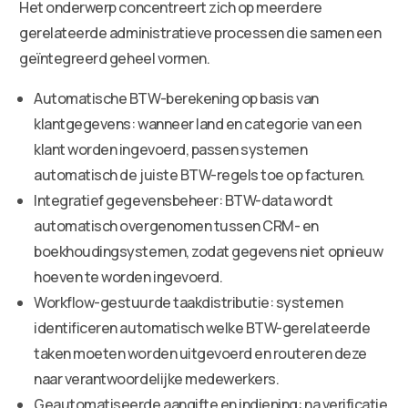
Het onderwerp concentreert zich op meerdere
gerelateerde administratieve processen die samen een
geïntegreerd geheel vormen.
Automatische BTW-berekening op basis van
klantgegevens: wanneer land en categorie van een
klant worden ingevoerd, passen systemen
automatisch de juiste BTW-regels toe op facturen.
Integratief gegevensbeheer: BTW-data wordt
automatisch overgenomen tussen CRM- en
boekhoudingsystemen, zodat gegevens niet opnieuw
hoeven te worden ingevoerd.
Workflow-gestuurde taakdistributie: systemen
identificeren automatisch welke BTW-gerelateerde
taken moeten worden uitgevoerd en routeren deze
naar verantwoordelijke medewerkers.
Geautomatiseerde aangifte en indiening: na verificatie