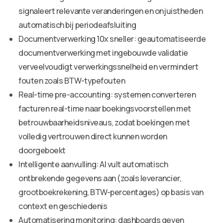
signaleert relevante veranderingen en onjuistheden
automatisch bij periodeafsluiting
Documentverwerking 10x sneller: geautomatiseerde
documentverwerking met ingebouwde validatie
verveelvoudigt verwerkingssnelheid en vermindert
fouten zoals BTW-typefouten
Real-time pre-accounting: systemen converteren
facturen real-time naar boekingsvoorstellen met
betrouwbaarheidsniveaus, zodat boekingen met
volledig vertrouwen direct kunnen worden
doorgeboekt
Intelligente aanvulling: AI vult automatisch
ontbrekende gegevens aan (zoals leverancier,
grootboekrekening, BTW-percentages) op basis van
context en geschiedenis
Automatisering monitoring: dashboards geven