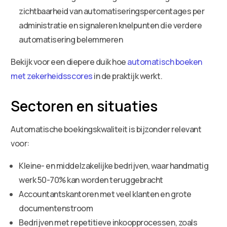
zichtbaarheid van automatiseringspercentages per
administratie en signaleren knelpunten die verdere
automatisering belemmeren
Bekijk voor een diepere duik hoe
automatisch boeken
met zekerheidsscores
in de praktijk werkt.
Sectoren en situaties
Automatische boekingskwaliteit is bijzonder relevant
voor:
Kleine- en middelzakelijke bedrijven, waar handmatig
werk 50-70% kan worden teruggebracht
Accountantskantoren met veel klanten en grote
documentenstroom
Bedrijven met repetitieve inkoopprocessen, zoals