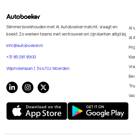
Slimmer boekhouden met AI. Autoboeker matcht, vraagt en
AI 
boekt. Zo werken teams met vertrouwen en zijn klanten altijd bij.
AI 
info@autoboeker.nl
Pri
+31 85 081 8900
Kla
Vr
Wipmolenlaan 1, 3447GJ Woerden
Bev
Tru
Va