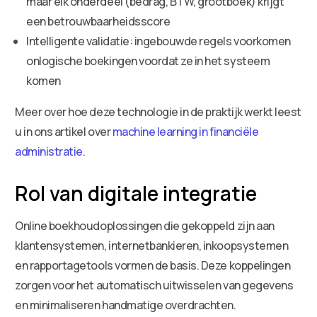
maar elk onderdeel (bedrag, BTW, grootboek) krijgt
een betrouwbaarheidsscore
Intelligente validatie: ingebouwde regels voorkomen
onlogische boekingen voordat ze in het systeem
komen
Meer over hoe deze technologie in de praktijk werkt leest
u in ons artikel over
machine learning in financiële
administratie
.
Rol van digitale integratie
Online boekhoudoplossingen die gekoppeld zijn aan
klantensystemen, internetbankieren, inkoopsystemen
en rapportagetools vormen de basis. Deze koppelingen
zorgen voor het automatisch uitwisselen van gegevens
en minimaliseren handmatige overdrachten.