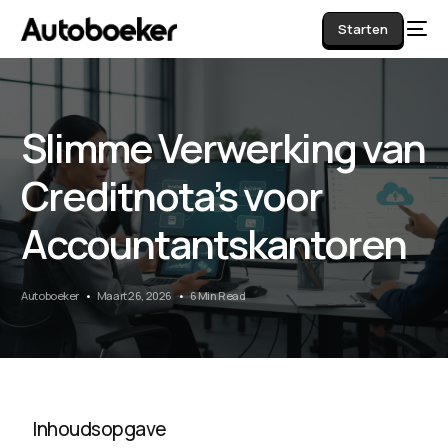
Starten
Slimme Verwerking van
AI
Creditnota’s voor
Accountantskantoren
Autoboeker
Maart 26, 2026
6 Min Read
Inhoudsopgave