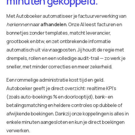
minuten gekoppeld.
Met Autoboeker automatiseer je factuurverwerking van
herkennen
naar
afhandelen
. Onze AI leest facturen en
bonnetjes zonder templates, matcht leverancier,
grootboek en btw, en zet ontbrekende informatie
automatisch uit via vraagposten. Jij houdt de regie met
drempels, rollen en een volledige audit-trail — zo werk je
sneller, met minder correcties en meer zekerheid.
Een rommelige administratie kost tijd en geld.
Autoboeker geeft je direct overzicht: realtime KPI’s
(zoals auto-boekings % en doorlooptijd), bank- en
betalingsmatching en heldere controles op dubbele of
afwijkende boekingen. Dankzij onze koppelingen is alles in
enkele minuten aangesloten en kun je direct boekingen
verwerken.