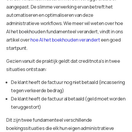
aangepast. De slimme verwerking ervan betreft het
automatiseren en optimaliseren van deze
administratieve workflows. Wie meer wil weten over hoe
AI het boekhouden fundamenteel verandert, vindt in ons
artikel over
hoe AI het boekhouden verandert
een goed
startpunt.
Gezien vanuit de praktijk geldt dat creditnota’s in twee
situaties ontstaan:
De klant heeft de factuur nog niet betaald (incassering
tegen verkeerde bedrag)
De klant heeft de factuur al betaald (geld moet worden
teruggestort)
Dit zijn twee fundamenteel verschillende
boekingssituaties die elk hun eigen administratieve