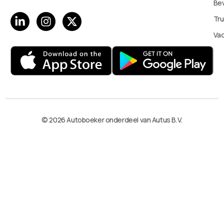
Bev
Tru
Va
© 2026 Autoboeker onderdeel van Autus B.V.