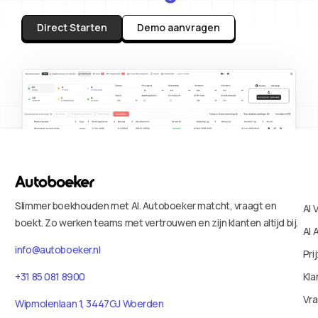
Direct Starten
Demo aanvragen
Slimmer boekhouden met AI. Autoboeker matcht, vraagt en
AI 
boekt. Zo werken teams met vertrouwen en zijn klanten altijd bij.
AI 
info@autoboeker.nl
Pri
+31 85 081 8900
Kla
Vr
Wipmolenlaan 1, 3447GJ Woerden