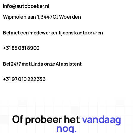
info@autoboeker.nl
Wipmolenlaan 1, 3447GJ Woerden
Bel met een medewerker tijdens kantooruren
+31 85 081 8900
Bel 24/7 met Linda onze AI assistent
+31 97 010 222 336
Of probeer het
vandaag
nog.