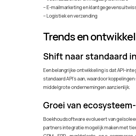
– E-mailmarketing en klantgegevensuitwis
– Logistiek en verzending
Trends en ontwikke
Shift naar standaard i
Een belangrijke ontwikkeling is dat API-i
standaard API’s aan, waardoor koppelingen 
middelgrote ondernemingen aanzienlijk.
Groei van ecosysteem
Boekhoudsoftware evolueert van geïsoleer
partners integratie mogelijk maken met tien