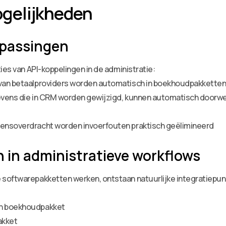
gelijkheden
epassingen
ies van API-koppelingen in de administratie:
van betaalproviders worden automatisch in boekhoudpakketten
evens die in CRM worden gewijzigd, kunnen automatisch doorwe
ensoverdracht worden invoerfouten praktisch geëlimineerd
 in administratieve workflows
softwarepakketten werken, ontstaan natuurlijke integratiepun
en boekhoudpakket
akket