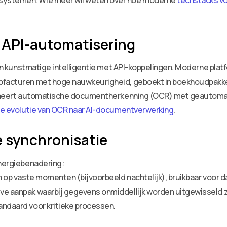
systemen. Wie meer wil weten over hoe moderne
techstacks vo
 API-automatisering
e van kunstmatige intelligentie met API-koppelingen. Moderne pl
pfacturen met hoge nauwkeurigheid, geboekt in boekhoudpakket
ombineert automatische documentherkenning (OCR) met geautoma
e evolutie van OCR naar AI-documentverwerking
.
e synchronisatie
ynergiebenadering:
n op vaste momenten (bijvoorbeeld nachtelijk), bruikbaar voor d
ve aanpak waarbij gegevens onmiddellijk worden uitgewisseld 
andaard voor kritieke processen.