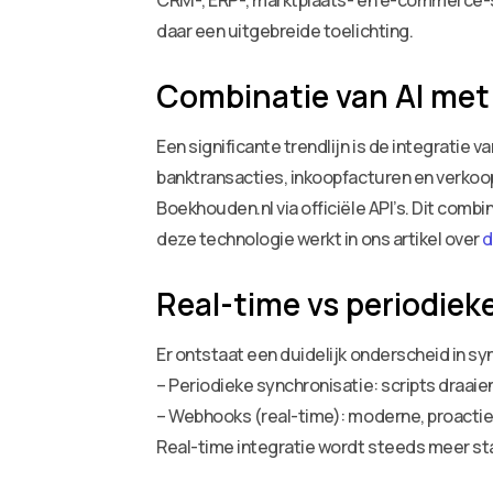
CRM-, ERP-, marktplaats- en e-commerce-
daar een uitgebreide toelichting.
Combinatie van AI met
Een significante trendlijn is de integrati
banktransacties, inkoopfacturen en verkoo
Boekhouden.nl via officiële API’s. Dit c
deze technologie werkt in ons artikel over
d
Real-time vs periodiek
Er ontstaat een duidelijk onderscheid in s
– Periodieke synchronisatie: scripts draaie
– Webhooks (real-time): moderne, proactie
Real-time integratie wordt steeds meer st