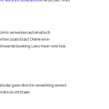
or administratiekantoren
eruitzien, vindt
atforms verwerken automatisch
ten zoals Exact Online en e-
tiseerde boeking. Lees meer over hoe
ata die geen directe verwerking vereist
zodra ze ontstaan