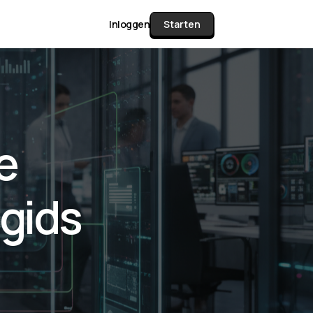
Inloggen
Starten
unctie Matrix
e
gelijk alle pakketten en mogelijkheden
or documenten verzamelen en facturen
 gids
werken tot controleren, boeken, bank
ching & klant dashboard.