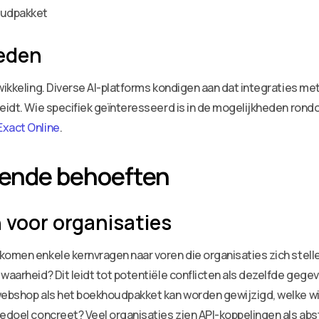
oudpakket
eden
twikkeling. Diverse AI-platforms kondigen aan dat integraties 
reidt. Wie specifiek geïnteresseerd is in de mogelijkheden rond
Exact Online
.
gende behoeften
 voor organisaties
komen enkele kernvragen naar voren die organisaties zich stell
 waarheid? Dit leidt tot potentiële conflicten als dezelfde g
webshop als het boekhoudpakket kan worden gewijzigd, welke wij
edoel concreet? Veel organisaties zien API-koppelingen als abst