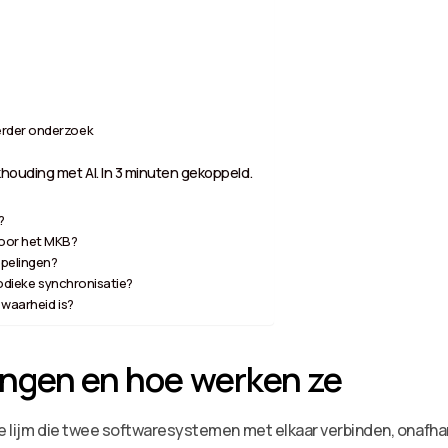
erder onderzoek
houding met AI. In 3 minuten gekoppeld.
?
voor het MKB?
ppelingen?
iodieke synchronisatie?
 waarheid is?
ingen en hoe werken ze
le lijm die twee softwaresystemen met elkaar verbinden, onafhan