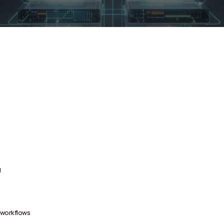
g
 workflows