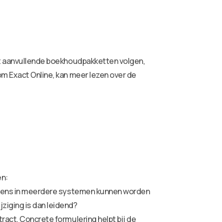
met aanvullende boekhoudpakketten volgen,
om Exact Online, kan meer lezen over de
en:
egevens in meerdere systemen kunnen worden
ziging is dan leidend?
ract. Concrete formulering helpt bij de