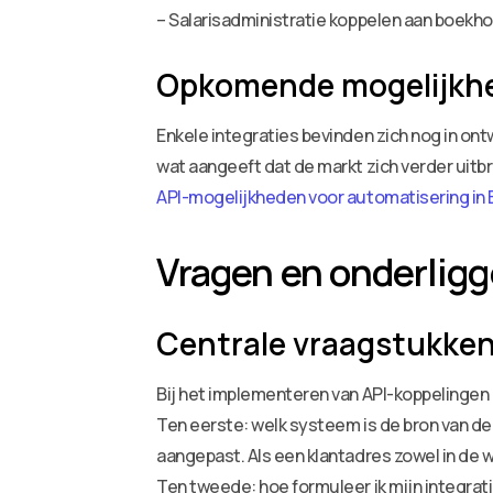
– Salarisadministratie koppelen aan boekh
Opkomende mogelijkh
Enkele integraties bevinden zich nog in on
wat aangeeft dat de markt zich verder uitb
API-mogelijkheden voor automatisering in 
Vragen en onderlig
Centrale vraagstukken
Bij het implementeren van API-koppelingen 
Ten eerste: welk systeem is de bron van de
aangepast. Als een klantadres zowel in de 
Ten tweede: hoe formuleer ik mijn integrati