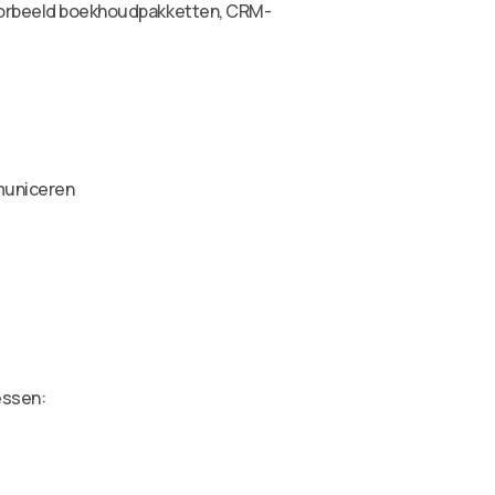
jvoorbeeld boekhoudpakketten, CRM-
mmuniceren
essen: