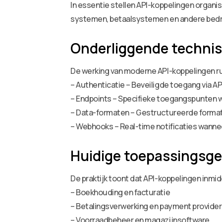
In essentie stellen API-koppelingen organ
systemen, betaalsystemen en andere bedr
Onderliggende techni
De werking van moderne API-koppelingen ru
– Authenticatie – Beveiligde toegang via
– Endpoints – Specifieke toegangspunten
– Data-formaten – Gestructureerde forma
– Webhooks – Real-time notificaties wanne
Huidige toepassingsg
De praktijk toont dat API-koppelingen inmi
– Boekhouding en facturatie
– Betalingsverwerking en payment provide
– Voorraadbeheer en magazijnsoftware