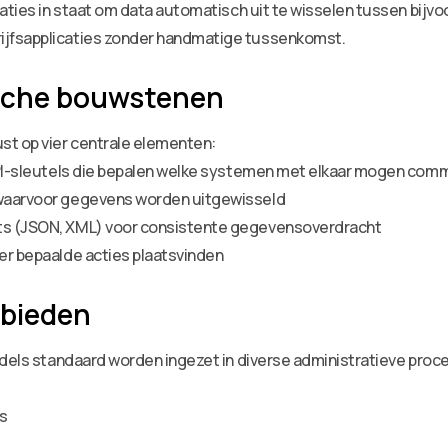
isaties in staat om data automatisch uit te wisselen tussen bi
ijfsapplicaties zonder handmatige tussenkomst.
sche bouwstenen
st op vier centrale elementen:
 API-sleutels die bepalen welke systemen met elkaar mogen co
 waarvoor gegevens worden uitgewisseld
ts (JSON, XML) voor consistente gegevensoverdracht
er bepaalde acties plaatsvinden
ebieden
ddels standaard worden ingezet in diverse administratieve proc
rs