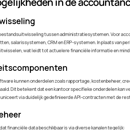
gelijkheden in de accountan
wisseling
standsuitwisseling tussen administratiesystemen. Voor account
ten, salarissystemen, CRM en ERP-systemen. In plaats van per
wisselen, wat leidt tot actuelere financiële informatie en min
teitscomponenten
oftware kunnen onderdelen zoals rapportage, kostenbeheer, cr
ld. Dit betekent dat een kantoor specifieke onderdelen kan ve
niceert via duidelijk gedefinieerde API-contracten met de res
beheer
t financiële data beschikbaar is via diverse kanalen tegelijk: