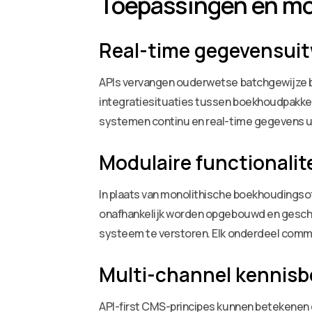
Toepassingen en mo
Real-time gegevensuit
APIs vervangen ouderwetse batchgewijze be
integratiesituaties tussen boekhoudpakket
systemen continu en real-time gegevens uit
Modulaire functionali
In plaats van monolithische boekhoudings
onafhankelijk worden opgebouwd en geschaa
systeem te verstoren. Elk onderdeel commu
Multi-channel kennis
API-first CMS-principes kunnen betekenen da