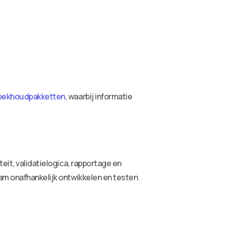
 boekhoudpakketten
, waarbij informatie
eit, validatielogica, rapportage en
eam onafhankelijk ontwikkelen en testen