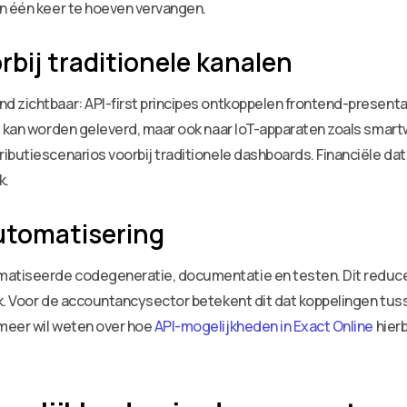
in één keer te hoeven vervangen.
rbij traditionele kanalen
d zichtbaar: API-first principes ontkoppelen frontend-presenta
s kan worden geleverd, maar ook naar IoT-apparaten zoals smartw
butiescenarios voorbij traditionele dashboards. Financiële data 
k.
utomatisering
matiseerde codegeneratie, documentatie en testen. Dit reduc
jk. Voor de accountancysector betekent dit dat koppelingen t
meer wil weten over hoe
API-mogelijkheden in Exact Online
hierb