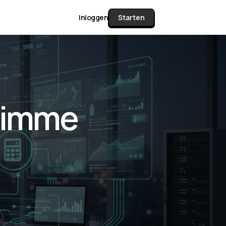
Inloggen
Starten
unctie Matrix
Slimme
gelijk alle pakketten en mogelijkheden
or documenten verzamelen en facturen
werken tot controleren, boeken, bank
ching & klant dashboard.