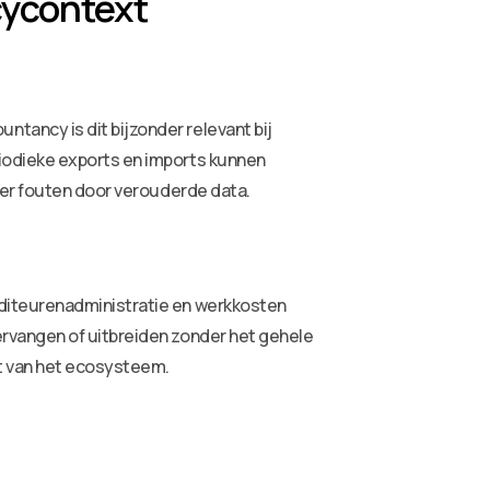
cycontext
ancy is dit bijzonder relevant bij
iodieke exports en imports kunnen
der fouten door verouderde data.
editeurenadministratie en werkkosten
rvangen of uitbreiden zonder het gehele
t van het ecosysteem.