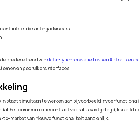
ccountants en belastingadviseurs
n
j de bredere trend van
data-synchronisatie tussen AI-tools en
stemen en gebruikersinterfaces.
kkeling
in staat simultaan te werken aan bijvoorbeeld invoerfunctionalit
ordat het communicatiecontract vooraf is vastgelegd, kan elk t
-to-market van nieuwe functionaliteit aanzienlijk.