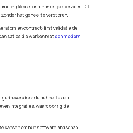
ameling kleine, onafhankelijke services. Dit
 zonder het geheel te verstoren.
rators en contract-first validatie de
rganisaties die werken met
een modern
dt gedreven door de behoefte aan
 en integraties, waardoor rigide
rete kansen om hun softwarelandschap