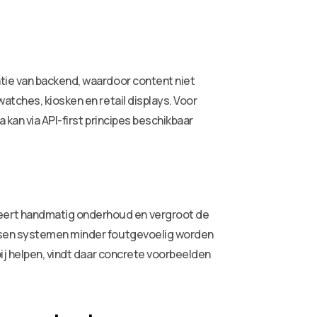
tie van backend, waardoor content niet
atches, kiosken en retail displays. Voor
kan via API-first principes beschikbaar
eert handmatig onderhoud en vergroot de
ussen systemen minder foutgevoelig worden
ij helpen, vindt daar concrete voorbeelden