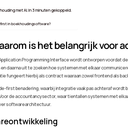
ouding met AI. In 3 minuten gekoppeld.
e-first in boekhoudingsoftware?
waarom is het belangrijk voor
e Application Programming Interface wordt ontworpen voordat de
n en daarna uit te zoeken hoe systemen met elkaar communicere
ie fungeert hierbij als contract waaraan zowel frontend als ba
de-first benadering, waarbij integratie vaak pas achteraf wordt b
 Voor de accountancysector, waar tientallen systemen met elka
er softwarearchitectuur.
reontwikkeling