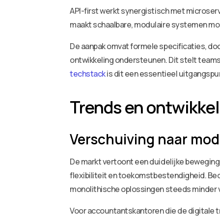
API-first werkt synergistisch met microserv
maakt schaalbare, modulaire systemen moge
De aanpak omvat formele specificaties, doo
ontwikkeling ondersteunen. Dit stelt teams 
techstack
is dit een essentieel uitgangspu
Trends en ontwikke
Verschuiving naar mod
De markt vertoont een duidelijke beweging
flexibiliteit en toekomstbestendigheid. B
monolithische oplossingen steeds minder 
Voor accountantskantoren die de digitale 