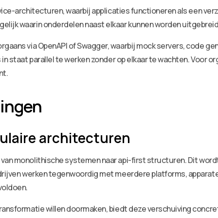
ice-architecturen, waarbij applicaties functioneren als een verz
lijk waarin onderdelen naast elkaar kunnen worden uitgebreid
rgaans via OpenAPI of Swagger, waarbij mock servers, code gene
in staat parallel te werken zonder op elkaar te wachten. Voor o
nt.
lingen
ulaire architecturen
 van monolithische systemen naar api-first structuren. Dit wor
edrijven werken tegenwoordig met meerdere platforms, apparaten
voldoen.
transformatie willen doormaken, biedt deze verschuiving conc