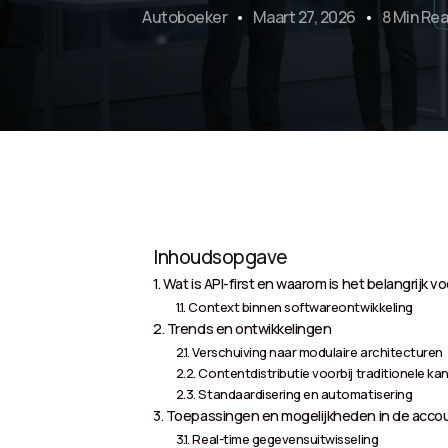
Autoboeker
Maart 27, 2026
8 Min Re
Inhoudsopgave
Wat is API-first en waarom is het belangrijk 
Context binnen softwareontwikkeling
Trends en ontwikkelingen
Verschuiving naar modulaire architecturen
Contentdistributie voorbij traditionele ka
Standaardisering en automatisering
Toepassingen en mogelijkheden in de acc
Real-time gegevensuitwisseling