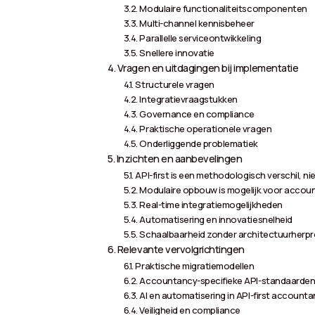
Modulaire functionaliteitscomponenten
Multi-channel kennisbeheer
Parallelle serviceontwikkeling
Snellere innovatie
Vragen en uitdagingen bij implementatie
Structurele vragen
Integratievraagstukken
Governance en compliance
Praktische operationele vragen
Onderliggende problematiek
Inzichten en aanbevelingen
API-first is een methodologisch verschil, ni
Modulaire opbouw is mogelijk voor acco
Real-time integratiemogelijkheden
Automatisering en innovatiesnelheid
Schaalbaarheid zonder architectuurherp
Relevante vervolgrichtingen
Praktische migratiemodellen
Accountancy-specifieke API-standaarde
AI en automatisering in API-first account
Veiligheid en compliance