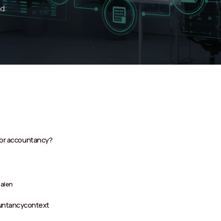
ad
voor accountancy?
nalen
ountancycontext