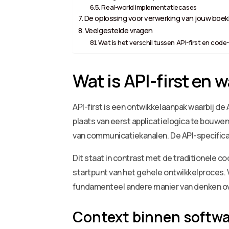
Real-world implementatiecases
De oplossing voor verwerking van jouw boekh
Veelgestelde vragen
Wat is het verschil tussen API-first en cod
Wat is API-first en 
API-first is een ontwikkelaanpak waarbij d
plaats van eerst applicatielogica te bouwe
van communicatiekanalen. De API-specificat
Dit staat in contrast met de traditionele co
startpunt van het gehele ontwikkelproces.
fundamenteel andere manier van denken ov
Context binnen softwa