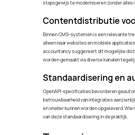
stapsgewijs te moderniseren zonder alles 
Contentdistributie voo
Binnen CMS-systemen is een relevante tren
alleen naar websites en mobiele applicatie
accountancy suggereert dit mogelijke distri
worden gemaakt via diverse kanalen tegelij
Standaardisering en a
OpenAPI-specificaties bevorderen geauto
betrouwbaarheid van integraties aanzienli
en sneller kunnen worden opgeleverd. Wie 
van deze standaardisering in de praktijk.