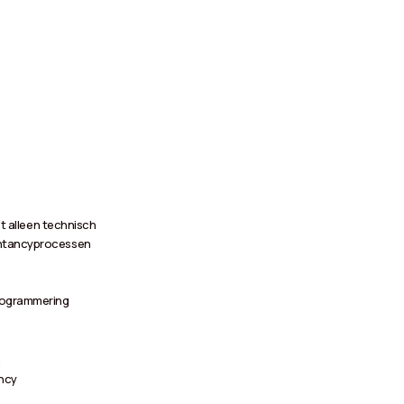
et alleen technisch
untancyprocessen
rogrammering
n
ancy