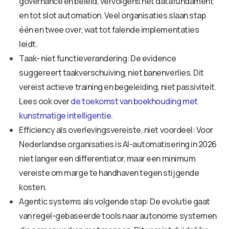
governance en beleid, vervolgens het datafundament
en tot slot automation. Veel organisaties slaan stap
één en twee over, wat tot falende implementaties
leidt.
Taak- niet functieverandering: De evidence
suggereert taakverschuiving, niet banenverlies. Dit
vereist actieve training en begeleiding, niet passiviteit.
Lees ook over
de toekomst van boekhouding met
kunstmatige intelligentie
.
Efficiency als overlevingsvereiste, niet voordeel: Voor
Nederlandse organisaties is AI-automatisering in 2026
niet langer een differentiator, maar een minimum
vereiste om marge te handhaven tegen stijgende
kosten.
Agentic systems als volgende stap: De evolutie gaat
van regel-gebaseerde tools naar autonome systemen