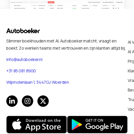
Slimmer boekhouden met AI. Autoboeker matcht, vraagt en
AI 
boekt. Zo werken teams met vertrouwen en zijn klanten altijd bij.
AI 
info@autoboeker.nl
Pri
+31 85 081 8900
Kla
Vr
Wipmolenlaan 1, 3447GJ Woerden
Bev
Tru
Va