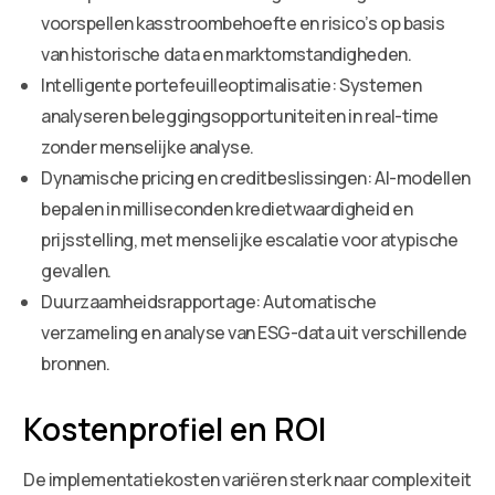
voorspellen kasstroombehoefte en risico’s op basis
van historische data en marktomstandigheden.
Intelligente portefeuilleoptimalisatie: Systemen
analyseren beleggingsopportuniteiten in real-time
zonder menselijke analyse.
Dynamische pricing en creditbeslissingen: AI-modellen
bepalen in milliseconden kredietwaardigheid en
prijsstelling, met menselijke escalatie voor atypische
gevallen.
Duurzaamheidsrapportage: Automatische
verzameling en analyse van ESG-data uit verschillende
bronnen.
Kostenprofiel en ROI
De implementatiekosten variëren sterk naar complexiteit