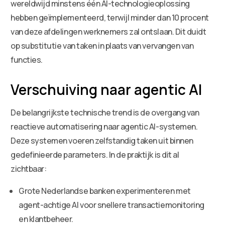
wereldwijd minstens één AI-technologieoplossing
hebben geïmplementeerd, terwijl minder dan 10 procent
van deze afdelingen werknemers zal ontslaan. Dit duidt
op substitutie van taken in plaats van vervangen van
functies.
Verschuiving naar agentic AI
De belangrijkste technische trend is de overgang van
reactieve automatisering naar agentic AI-systemen.
Deze systemen voeren zelfstandig taken uit binnen
gedefinieerde parameters. In de praktijk is dit al
zichtbaar:
Grote Nederlandse banken experimenteren met
agent-achtige AI voor snellere transactiemonitoring
en klantbeheer.