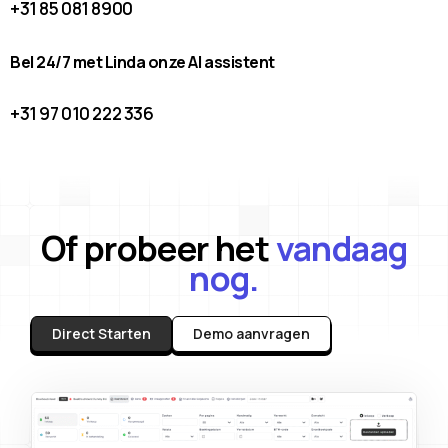
+31 85 081 8900
Bel 24/7 met Linda onze AI assistent
+31 97 010 222 336
Of probeer het
vandaag
nog.
Direct Starten
Demo aanvragen