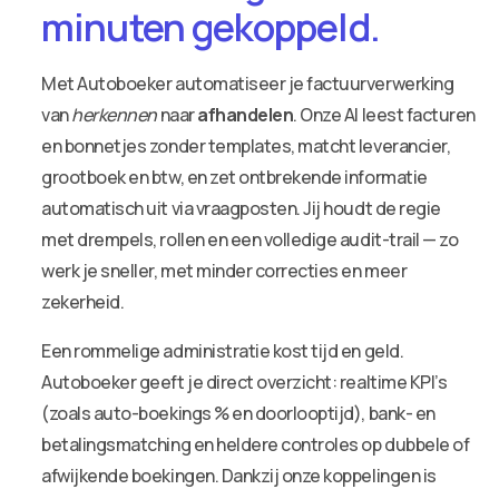
minuten gekoppeld.
Met Autoboeker automatiseer je factuurverwerking
van
herkennen
naar
afhandelen
. Onze AI leest facturen
en bonnetjes zonder templates, matcht leverancier,
grootboek en btw, en zet ontbrekende informatie
automatisch uit via vraagposten. Jij houdt de regie
met drempels, rollen en een volledige audit-trail — zo
werk je sneller, met minder correcties en meer
zekerheid.
Een rommelige administratie kost tijd en geld.
Autoboeker geeft je direct overzicht: realtime KPI’s
(zoals auto-boekings % en doorlooptijd), bank- en
betalingsmatching en heldere controles op dubbele of
afwijkende boekingen. Dankzij onze koppelingen is