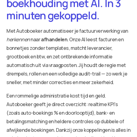
boekhouding met AI. In 3
minuten gekoppeld.
Met Autoboeker automatiseer je factuurverwerking van
herkennen
naar
afhandelen
. Onze AI leest facturen en
bonnetjes zonder templates, matcht leverancier,
grootboek en btw, en zet ontbrekende informatie
automatisch uit via vraagposten. Jij houdt de regie met
drempels, rollen en een volledige audit-trail — zo werk je
sneller, met minder correcties en meer zekerheid.
Een rommelige administratie kost tijd en geld.
Autoboeker geeft je direct overzicht: realtime KPI’s
(zoals auto-boekings % en doorlooptijd), bank- en
betalingsmatching en heldere controles op dubbele of
afwijkende boekingen. Dankzij onze koppelingen is alles in