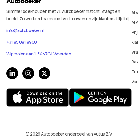
Slimmer boekhouden met AI. Autoboeker matcht, vraagt en
AI 
boekt. Zo werken teams met vertrouwen en zijn klanten altijd bij.
AI 
info@autoboeker.nl
Pri
+31 85 081 8900
Kla
Vr
Wipmolenlaan 1, 3447GJ Woerden
Bev
Tru
Va
© 2026 Autoboeker onderdeel van Autus B.V.