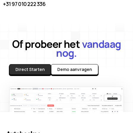
+31 97 010 222 336
Of probeer het
vandaag
nog.
Direct Starten
Demo aanvragen