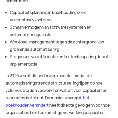
samen met:
Capaciteitsplanning in boekhoudings- en
accountancykantoren
Schaalvermogen van softwaresystemen en
automatiseringstools
Workload-management tegen de achtergrond van
groeiende automatisering
Prognoses van efficiëntie en kostenbesparing door AI-
implementatie
In 2026 wordt dit onderwerp acueler omdat de
automatiseringstrends structureel ingrijpen op hoe
volumes worden verwerkt en wat dit voor capaciteit en
resources betekent. De manier waarop
AI het
boekhouden verandert
heeft directe gevolgen voor hoe
organisaties hun toekomstige verwerkingscapaciteit