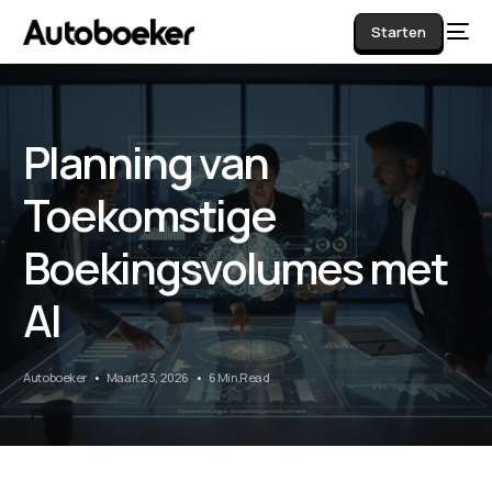
Starten
Planning van
AI
Toekomstige
Boekingsvolumes met
AI
Autoboeker
Maart 23, 2026
6 Min Read