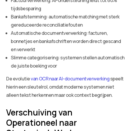
Factuurverwerking: AI-ondersteuning leidt tot 60%
tijdsbesparing
Bankafstemming: automatische matching met sterk
gereduceerde reconciliatiefouten
Automatische documentverwerking: facturen,
bonnetjes en bankafschriften worden direct gescand
en verwerkt
Slimme categorisering: systemen stellen automatisch
de juiste boeking voor
De evolutie
van OCR naar AI-documentverwerking
speelt
hierin een sleutelrol, omdat moderne systemen niet
alleen tekst herkennen maar ook context begrijpen.
Verschuiving van
Operationeel naar