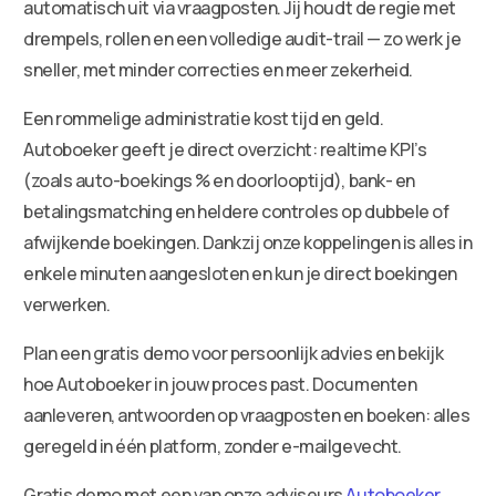
automatisch uit via vraagposten. Jij houdt de regie met
drempels, rollen en een volledige audit-trail — zo werk je
sneller, met minder correcties en meer zekerheid.
Een rommelige administratie kost tijd en geld.
Autoboeker geeft je direct overzicht: realtime KPI’s
(zoals auto-boekings % en doorlooptijd), bank- en
betalingsmatching en heldere controles op dubbele of
afwijkende boekingen. Dankzij onze koppelingen is alles in
enkele minuten aangesloten en kun je direct boekingen
verwerken.
Plan een gratis demo voor persoonlijk advies en bekijk
hoe Autoboeker in jouw proces past. Documenten
aanleveren, antwoorden op vraagposten en boeken: alles
geregeld in één platform, zonder e-mailgevecht.
Gratis demo met een van onze adviseurs
Autoboeker