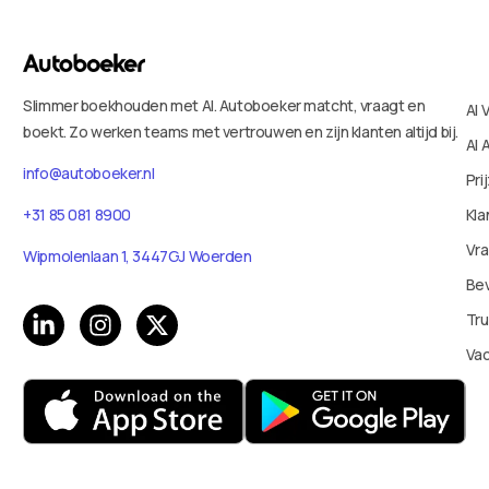
Slimmer boekhouden met AI. Autoboeker matcht, vraagt en
AI 
boekt. Zo werken teams met vertrouwen en zijn klanten altijd bij.
AI 
info@autoboeker.nl
Pri
Kla
+31 85 081 8900
Vr
Wipmolenlaan 1, 3447GJ Woerden
Bev
Tru
Va