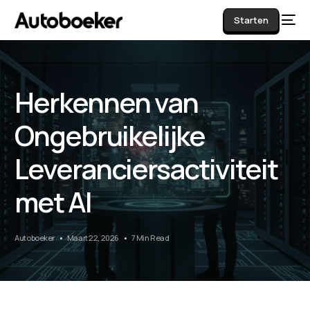
Starten
Herkennen van
AI
Ongebruikelijke
Leveranciersactiviteit
met AI
Autoboeker
Maart 22, 2026
7 Min Read