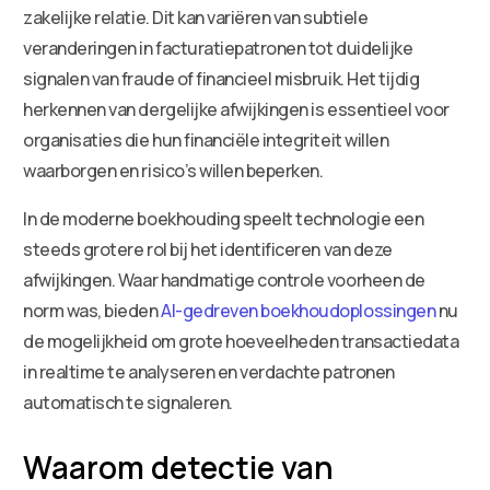
zakelijke relatie. Dit kan variëren van subtiele
veranderingen in facturatiepatronen tot duidelijke
signalen van fraude of financieel misbruik. Het tijdig
herkennen van dergelijke afwijkingen is essentieel voor
organisaties die hun financiële integriteit willen
waarborgen en risico’s willen beperken.
In de moderne boekhouding speelt technologie een
steeds grotere rol bij het identificeren van deze
afwijkingen. Waar handmatige controle voorheen de
norm was, bieden
AI-gedreven boekhoudoplossingen
nu
de mogelijkheid om grote hoeveelheden transactiedata
in realtime te analyseren en verdachte patronen
automatisch te signaleren.
Waarom detectie van