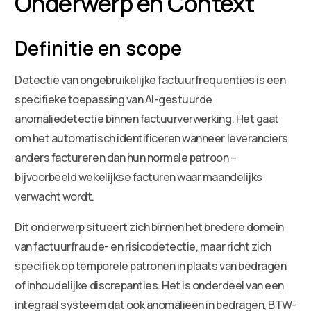
Onderwerp en Context
Definitie en scope
Detectie van ongebruikelijke factuurfrequenties is een
specifieke toepassing van AI-gestuurde
anomaliedetectie binnen factuurverwerking. Het gaat
om het automatisch identificeren wanneer leveranciers
anders factureren dan hun normale patroon –
bijvoorbeeld wekelijkse facturen waar maandelijks
verwacht wordt.
Dit onderwerp situeert zich binnen het bredere domein
van factuurfraude- en risicodetectie, maar richt zich
specifiek op temporele patronen in plaats van bedragen
of inhoudelijke discrepanties. Het is onderdeel van een
integraal systeem dat ook anomalieën in bedragen, BTW-