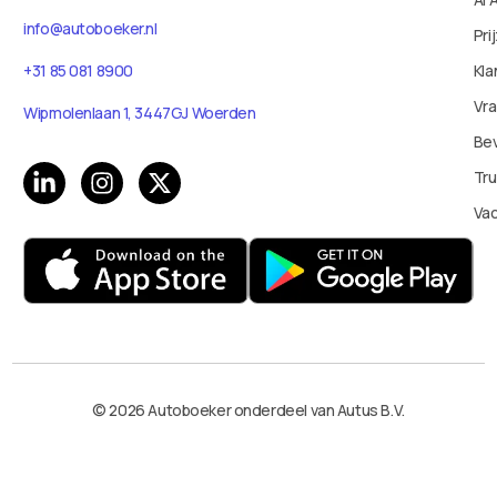
info@autoboeker.nl
Pri
Kla
+31 85 081 8900
Vr
Wipmolenlaan 1, 3447GJ Woerden
Bev
Tru
Va
© 2026 Autoboeker onderdeel van Autus B.V.