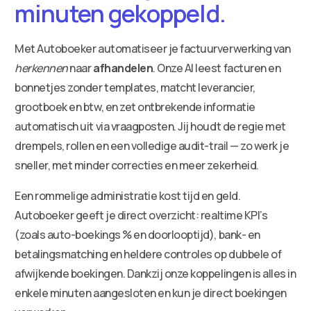
minuten gekoppeld.
Met Autoboeker automatiseer je factuurverwerking van
herkennen
naar
afhandelen
. Onze AI leest facturen en
bonnetjes zonder templates, matcht leverancier,
grootboek en btw, en zet ontbrekende informatie
automatisch uit via vraagposten. Jij houdt de regie met
drempels, rollen en een volledige audit-trail — zo werk je
sneller, met minder correcties en meer zekerheid.
Een rommelige administratie kost tijd en geld.
Autoboeker geeft je direct overzicht: realtime KPI’s
(zoals auto-boekings % en doorlooptijd), bank- en
betalingsmatching en heldere controles op dubbele of
afwijkende boekingen. Dankzij onze koppelingen is alles in
enkele minuten aangesloten en kun je direct boekingen