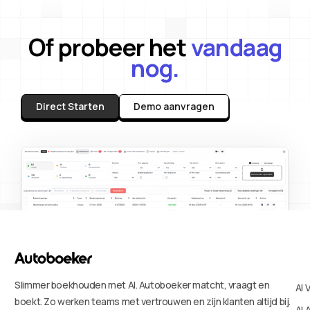
Of probeer het
vandaag
nog.
Direct Starten
Demo aanvragen
Slimmer boekhouden met AI. Autoboeker matcht, vraagt en
AI 
boekt. Zo werken teams met vertrouwen en zijn klanten altijd bij.
AI 