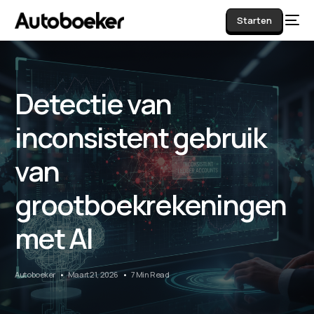
Starten
Detectie van
AI
inconsistent gebruik
van
grootboekrekeningen
met AI
Autoboeker
Maart 21, 2026
7 Min Read