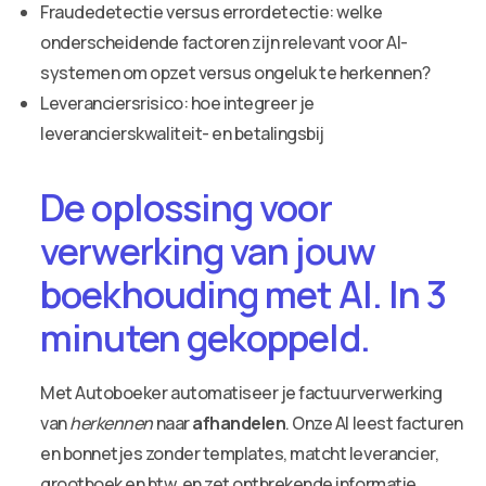
Fraudedetectie versus errordetectie: welke
onderscheidende factoren zijn relevant voor AI-
systemen om opzet versus ongeluk te herkennen?
Leveranciersrisico: hoe integreer je
leverancierskwaliteit- en betalingsbij
De oplossing voor
verwerking van jouw
boekhouding met AI. In 3
minuten gekoppeld.
Met Autoboeker automatiseer je factuurverwerking
van
herkennen
naar
afhandelen
. Onze AI leest facturen
en bonnetjes zonder templates, matcht leverancier,
grootboek en btw, en zet ontbrekende informatie