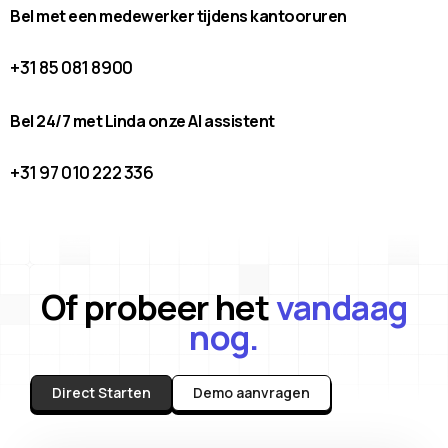
Bel met een medewerker tijdens kantooruren
+31 85 081 8900
Bel 24/7 met Linda onze AI assistent
+31 97 010 222 336
Of probeer het
vandaag
nog.
Direct Starten
Demo aanvragen