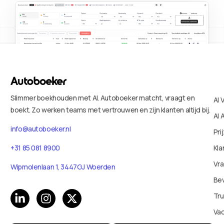
Slimmer boekhouden met AI. Autoboeker matcht, vraagt en
AI 
boekt. Zo werken teams met vertrouwen en zijn klanten altijd bij.
AI 
info@autoboeker.nl
Pri
+31 85 081 8900
Kla
Vr
Wipmolenlaan 1, 3447GJ Woerden
Bev
Tru
Va