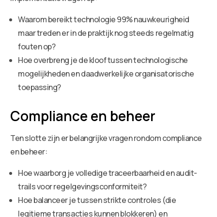
Waarom bereikt technologie 99% nauwkeurigheid
maar treden er in de praktijk nog steeds regelmatig
fouten op?
Hoe overbreng je de kloof tussen technologische
mogelijkheden en daadwerkelijke organisatorische
toepassing?
Compliance en beheer
Ten slotte zijn er belangrijke vragen rondom compliance
en beheer:
Hoe waarborg je volledige traceerbaarheid en audit-
trails voor regelgevingsconformiteit?
Hoe balanceer je tussen strikte controles (die
legitieme transacties kunnen blokkeren) en