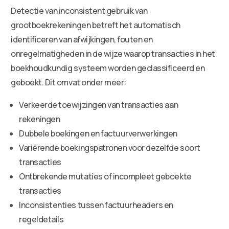
Detectie van inconsistent gebruik van
grootboekrekeningen betreft het automatisch
identificeren van afwijkingen, fouten en
onregelmatigheden in de wijze waarop transacties in het
boekhoudkundig systeem worden geclassificeerd en
geboekt. Dit omvat onder meer:
Verkeerde toewijzingen van transacties aan
rekeningen
Dubbele boekingen en factuurverwerkingen
Variërende boekingspatronen voor dezelfde soort
transacties
Ontbrekende mutaties of incompleet geboekte
transacties
Inconsistenties tussen factuurheaders en
regeldetails