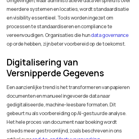
omgevingen, waar administratieve data verspreid is over
meerdere systemen en locaties, wordt standaardisatie
en visibility essentieel. Tools worden ingezet om
processen te standaardiseren en compliance te
vereenvoudigen. Organisaties die hun
data governance
op orde hebben, zijn beter voorbereid op de toekomst.
Digitalisering van
Versnipperde Gegevens
Een aanzienlijke trend is het transformeren van papieren
documenten en manueel ingevoerde data naar
gedigitaliseerde, machine-leesbare formaten. Dit
gebeurt nu als voorbereiding op AI-gestuurde analyse.
Het hele proces van document naar boeking wordt
steeds meer gestroomlijnd, zoals beschreven in ons