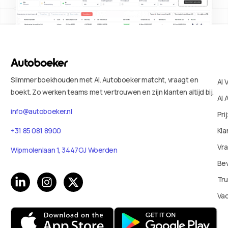
Slimmer boekhouden met AI. Autoboeker matcht, vraagt en
AI 
boekt. Zo werken teams met vertrouwen en zijn klanten altijd bij.
AI 
info@autoboeker.nl
Pri
+31 85 081 8900
Kla
Vr
Wipmolenlaan 1, 3447GJ Woerden
Bev
Tru
Va