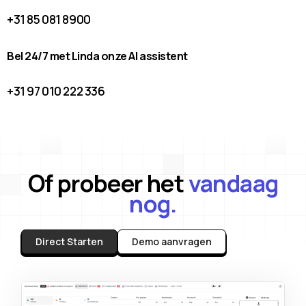
+31 85 081 8900
Bel 24/7 met Linda onze AI assistent
+31 97 010 222 336
Of probeer het
vandaag
nog.
Direct Starten
Demo aanvragen