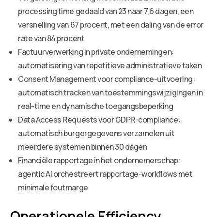
processing time gedaald van 23 naar 7,6 dagen, een
versnelling van 67 procent, met een daling van de error
rate van 84 procent
Factuurverwerking in private ondernemingen:
automatisering van repetitieve administratieve taken
Consent Management voor compliance-uitvoering:
automatisch tracken van toestemmingswijzigingen in
real-time en dynamische toegangsbeperking
Data Access Requests voor GDPR-compliance:
automatisch burgergegevens verzamelen uit
meerdere systemen binnen 30 dagen
Financiële rapportage in het ondernemerschap:
agentic AI orchestreert rapportage-workflows met
minimale foutmarge
Operationele Efficiency