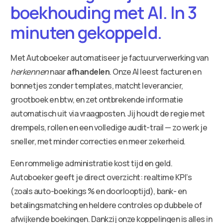
boekhouding met AI. In 3
minuten gekoppeld.
Met Autoboeker automatiseer je factuurverwerking van
herkennen
naar
afhandelen
. Onze AI leest facturen en
bonnetjes zonder templates, matcht leverancier,
grootboek en btw, en zet ontbrekende informatie
automatisch uit via vraagposten. Jij houdt de regie met
drempels, rollen en een volledige audit-trail — zo werk je
sneller, met minder correcties en meer zekerheid.
Een rommelige administratie kost tijd en geld.
Autoboeker geeft je direct overzicht: realtime KPI’s
(zoals auto-boekings % en doorlooptijd), bank- en
betalingsmatching en heldere controles op dubbele of
afwijkende boekingen. Dankzij onze koppelingen is alles in