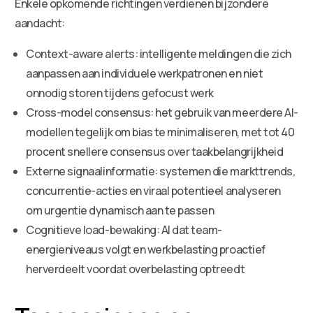
Enkele opkomende richtingen verdienen bijzondere
aandacht:
Context-aware alerts: intelligente meldingen die zich
aanpassen aan individuele werkpatronen en niet
onnodig storen tijdens gefocust werk
Cross-model consensus: het gebruik van meerdere AI-
modellen tegelijk om bias te minimaliseren, met tot 40
procent snellere consensus over taakbelangrijkheid
Externe signaalinformatie: systemen die markttrends,
concurrentie-acties en viraal potentieel analyseren
om urgentie dynamisch aan te passen
Cognitieve load-bewaking: AI dat team-
energieniveaus volgt en werkbelasting proactief
herverdeelt voordat overbelasting optreedt