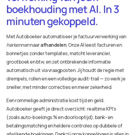
boekhouding met AI. In 3
minuten gekoppeld.
Met Autoboeker automatiseer je factuurverwerking van
herkennen
naar
afhandelen
. Onze AI leest facturen en
bonnetjes zonder templates, matcht leverancier,
grootboek en btw, en zet ontbrekende informatie
automatisch uit via vraagposten. Jij houdt de regie met
drempels, rollen en een volledige audit-trail — zo werk je
sneller, met minder correcties en meer zekerheid.
Een rommelige administratie kost tijd en geld.
Autoboeker geeft je direct overzicht: realtime KPI’s
(zoals auto-boekings % en doorlooptijd), bank- en
betalingsmatching en heldere controles op dubbele of
afwijkende boekingen. Dankzij onze koppelingen is alles in