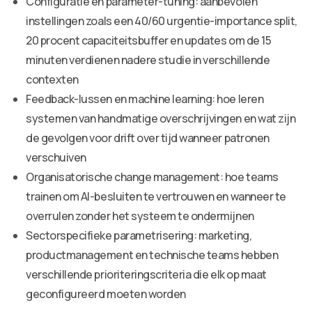
Configuratie en parameter-tuning: aanbevolen
instellingen zoals een 40/60 urgentie-importance split,
20 procent capaciteitsbuffer en updates om de 15
minuten verdienen nadere studie in verschillende
contexten
Feedback-lussen en machine learning: hoe leren
systemen van handmatige overschrijvingen en wat zijn
de gevolgen voor drift over tijd wanneer patronen
verschuiven
Organisatorische change management: hoe teams
trainen om AI-besluiten te vertrouwen en wanneer te
overrulen zonder het systeem te ondermijnen
Sectorspecifieke parametrisering: marketing,
productmanagement en technische teams hebben
verschillende prioriteringscriteria die elk op maat
geconfigureerd moeten worden