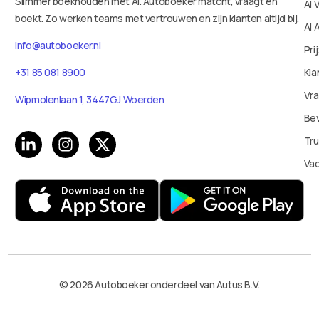
Slimmer boekhouden met AI. Autoboeker matcht, vraagt en
AI 
boekt. Zo werken teams met vertrouwen en zijn klanten altijd bij.
AI 
info@autoboeker.nl
Pri
+31 85 081 8900
Kla
Vr
Wipmolenlaan 1, 3447GJ Woerden
Bev
Tru
Va
© 2026 Autoboeker onderdeel van Autus B.V.