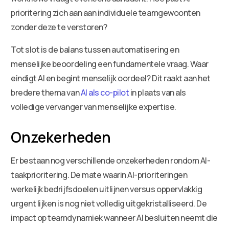
prioritering zich aan aan individuele teamgewoonten
zonder deze te verstoren?
Tot slot is de balans tussen automatisering en
menselijke beoordeling een fundamentele vraag. Waar
eindigt AI en begint menselijk oordeel? Dit raakt aan het
bredere thema van
AI als co-pilot
in plaats van als
volledige vervanger van menselijke expertise.
Onzekerheden
Er bestaan nog verschillende onzekerheden rondom AI-
taakprioritering. De mate waarin AI-prioriteringen
werkelijk bedrijfsdoelen uitlijnen versus oppervlakkig
urgent lijken is nog niet volledig uitgekristalliseerd. De
impact op teamdynamiek wanneer AI besluiten neemt die