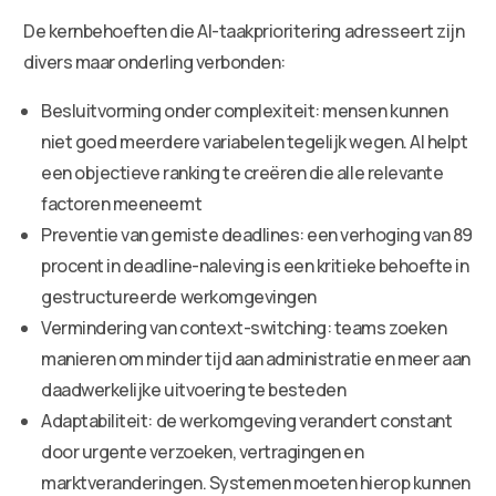
De kernbehoeften die AI-taakprioritering adresseert zijn
divers maar onderling verbonden:
Besluitvorming onder complexiteit: mensen kunnen
niet goed meerdere variabelen tegelijk wegen. AI helpt
een objectieve ranking te creëren die alle relevante
factoren meeneemt
Preventie van gemiste deadlines: een verhoging van 89
procent in deadline-naleving is een kritieke behoefte in
gestructureerde werkomgevingen
Vermindering van context-switching: teams zoeken
manieren om minder tijd aan administratie en meer aan
daadwerkelijke uitvoering te besteden
Adaptabiliteit: de werkomgeving verandert constant
door urgente verzoeken, vertragingen en
marktveranderingen. Systemen moeten hierop kunnen