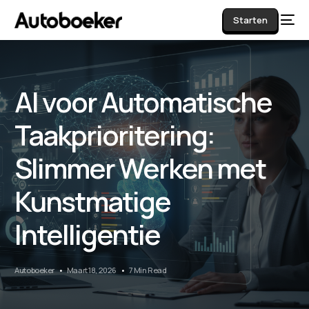
Starten
AI voor Automatische
AI
Taakprioritering:
Slimmer Werken met
Kunstmatige
Intelligentie
Autoboeker
Maart 18, 2026
7 Min Read