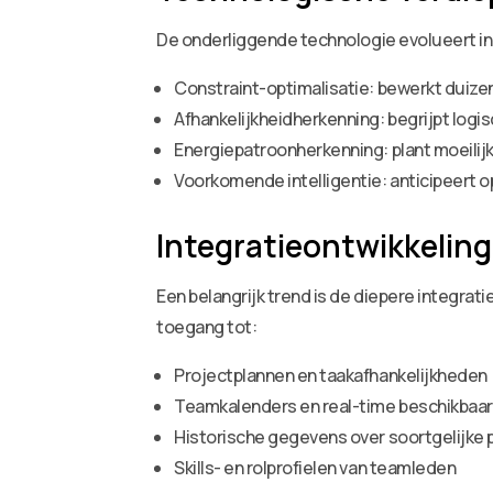
De onderliggende technologie evolueert in
Constraint-optimalisatie: bewerkt duize
Afhankelijkheidherkenning: begrijpt logi
Energiepatroonherkenning: plant moeilij
Voorkomende intelligentie: anticipeert o
Integratieontwikkeling
Een belangrijk trend is de diepere integra
toegang tot:
Projectplannen en taakafhankelijkheden
Teamkalenders en real-time beschikbaa
Historische gegevens over soortgelijke 
Skills- en rolprofielen van teamleden