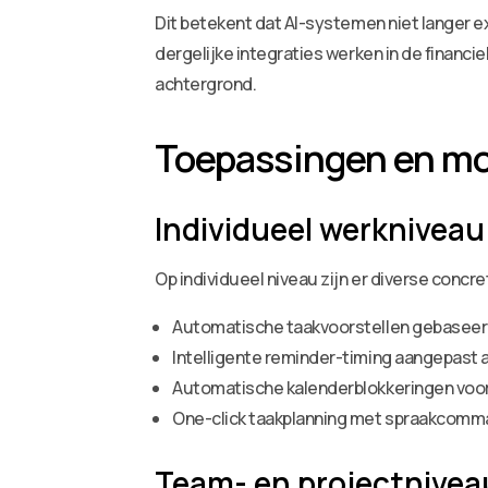
Dit betekent dat AI-systemen niet langer e
dergelijke integraties werken in de financie
achtergrond.
Toepassingen en mo
Individueel werkniveau
Op individueel niveau zijn er diverse concr
Automatische taakvoorstellen gebaseer
Intelligente reminder-timing aangepast 
Automatische kalenderblokkeringen voor
One-click taakplanning met spraakcom
Team- en projectnivea