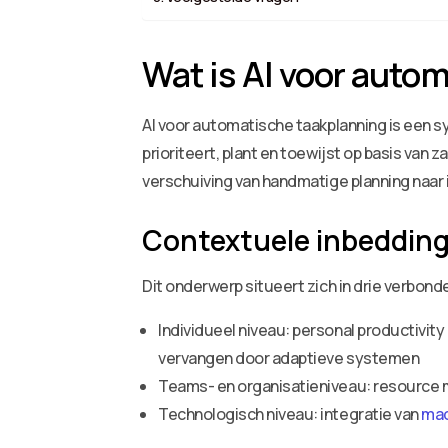
Wat is AI voor auto
AI voor automatische taakplanning is een s
prioriteert, plant en toewijst op basis va
verschuiving van handmatige planning naar i
Contextuele inbeddin
Dit onderwerp situeert zich in drie verbon
Individueel niveau: personal productiv
vervangen door adaptieve systemen
Teams- en organisatieniveau: resource 
Technologisch niveau: integratie van
mac