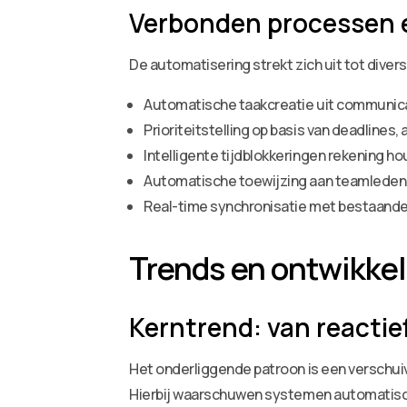
Verbonden processen 
De automatisering strekt zich uit tot dive
Automatische taakcreatie uit communica
Prioriteitstelling op basis van deadlines
Intelligente tijdblokkeringen rekening 
Automatische toewijzing aan teamleden op
Real-time synchronisatie met bestaande
Trends en ontwikke
Kerntrend: van reacti
Het onderliggende patroon is een verschuiv
Hierbij waarschuwen systemen automatisch v