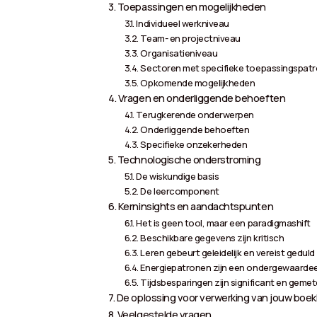
Toepassingen en mogelijkheden
Individueel werkniveau
Team- en projectniveau
Organisatieniveau
Sectoren met specifieke toepassingspat
Opkomende mogelijkheden
Vragen en onderliggende behoeften
Terugkerende onderwerpen
Onderliggende behoeften
Specifieke onzekerheden
Technologische onderstroming
De wiskundige basis
De leercomponent
Kerninsights en aandachtspunten
Het is geen tool, maar een paradigmashift
Beschikbare gegevens zijn kritisch
Leren gebeurt geleidelijk en vereist geduld
Energiepatronen zijn een ondergewaarde
Tijdsbesparingen zijn significant en geme
De oplossing voor verwerking van jouw boekh
Veelgestelde vragen