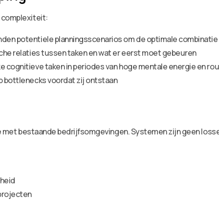
 complexiteit:
nden potentiele planningsscenarios om de optimale combinatie 
sche relaties tussen taken en wat er eerst moet gebeuren
ke cognitieve taken in periodes van hoge mentale energie en r
p bottlenecks voordat zij ontstaan
tie met bestaande bedrijfsomgevingen. Systemen zijn geen loss
rheid
projecten