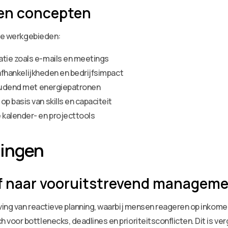
en concepten
rse werkgebieden:
tie zoals e-mails en meetings
, afhankelijkheden en bedrijfsimpact
houdend met energiepatronen
 basis van skills en capaciteit
 kalender- en projecttools
lingen
ef naar vooruitstrevend managem
ing van reactieve planning, waarbij mensen reageren op inkome
oor bottlenecks, deadlines en prioriteitsconflicten. Dit is ve