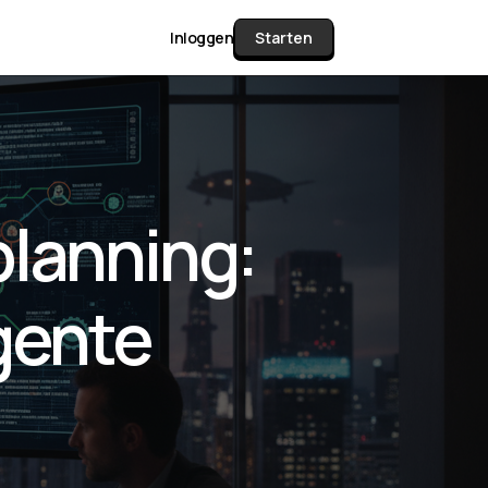
Inloggen
Starten
unctie Matrix
planning:
gelijk alle pakketten en mogelijkheden
or documenten verzamelen en facturen
gente
werken tot controleren, boeken, bank
ching & klant dashboard.