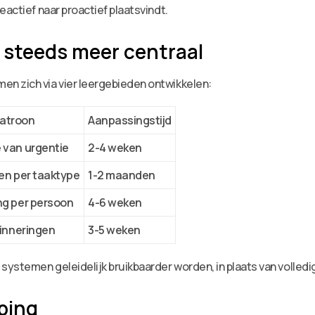
eactief naar proactief plaatsvindt.
steeds meer centraal
n zich via vier leergebieden ontwikkelen:
atroon
Aanpassingstijd
 van urgentie
2-4 weken
en per taaktype
1-2 maanden
ng per persoon
4-6 weken
rinneringen
3-5 weken
systemen geleidelijk bruikbaarder worden, in plaats van volledi
ping