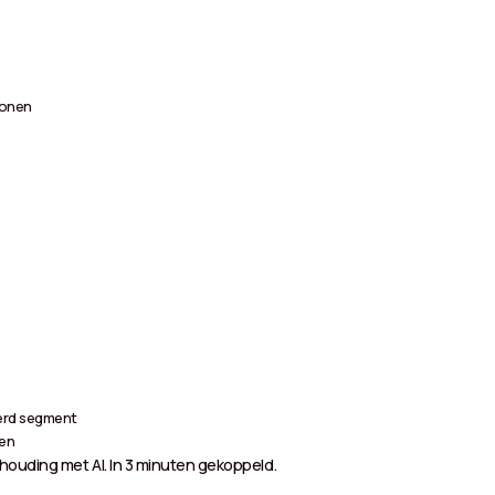
ronen
erd segment
ten
ouding met AI. In 3 minuten gekoppeld.