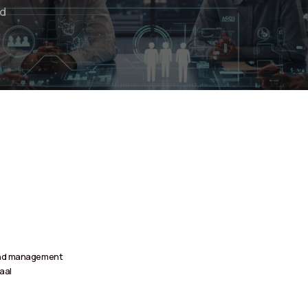
ad
vend management
aal