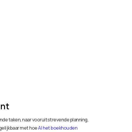
ent
nde taken, naar vooruitstrevende planning.
rgelijkbaar met hoe
AI het boekhouden