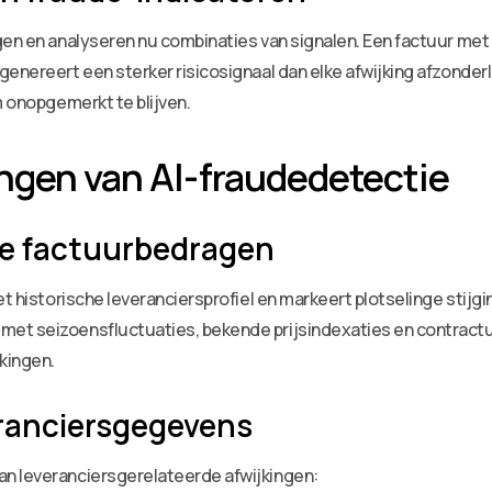
ngen en analyseren nu combinaties van signalen. Een factuur m
genereert een sterker risicosignaal dan elke afwijking afzond
m onopgemerkt te blijven.
ngen van AI-fraudedetectie
de factuurbedragen
et historische leveranciersprofiel en markeert plotselinge stij
met seizoensfluctuaties, bekende prijsindexaties en contract
kingen.
eranciersgegevens
n leveranciersgerelateerde afwijkingen: