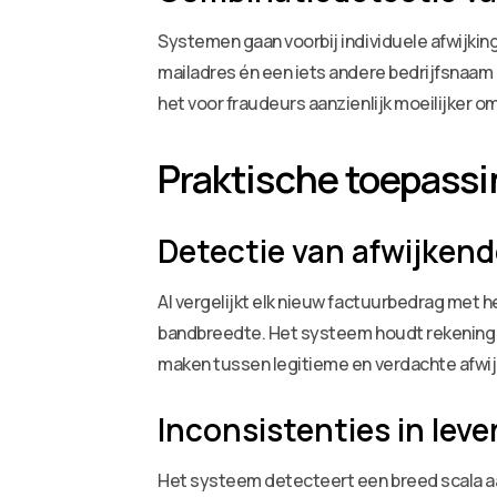
Systemen gaan voorbij individuele afwijki
mailadres én een iets andere bedrijfsnaam 
het voor fraudeurs aanzienlijk moeilijker o
Praktische toepassi
Detectie van afwijken
AI vergelijkt elk nieuw factuurbedrag met h
bandbreedte. Het systeem houdt rekening 
maken tussen legitieme en verdachte afwij
Inconsistenties in lev
Het systeem detecteert een breed scala aa