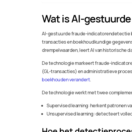
Wat is AI-gestuurde
AI-gestuurde fraude-indicatorendetectie be
transacties en boekhoudkundige gegevens d
drempelwaarden, leert AI van historische d
De technologie markeert fraude-indicatore
(GL-transacties) en administratieve proce
boekhouden verandert
.
De technologie werkt met twee complemen
Supervised learning: herkent patronen v
Unsupervised learning: detecteert voll
Hoe het detectieproce