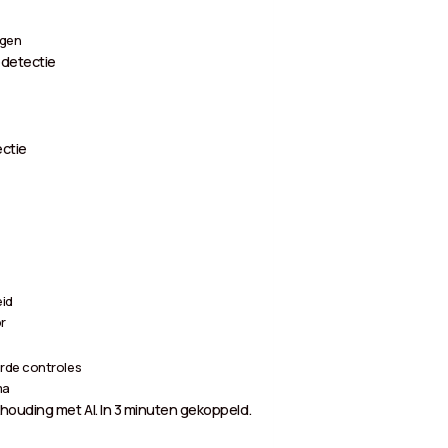
ngen
detectie
ctie
eid
r
rde controles
ma
houding met AI. In 3 minuten gekoppeld.