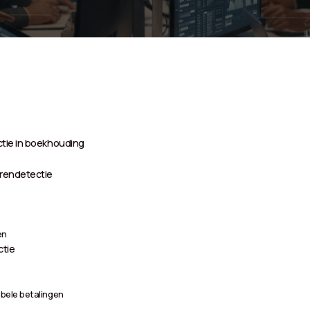
ctie in boekhouding
orendetectie
en
ctie
bele betalingen