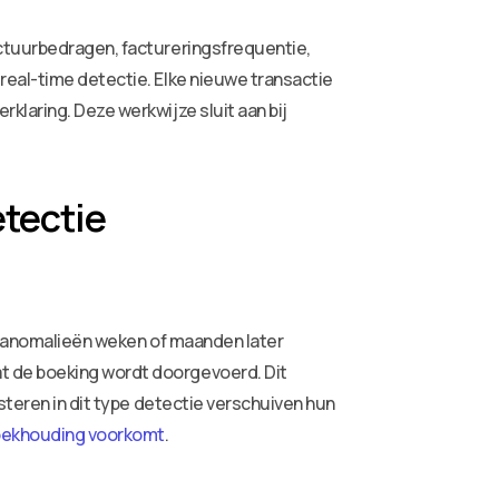
actuurbedragen, factureringsfrequentie,
real-time detectie. Elke nieuwe transactie
klaring. Deze werkwijze sluit aan bij
etectie
dat anomalieën weken of maanden later
t de boeking wordt doorgevoerd. Dit
steren in dit type detectie verschuiven hun
 boekhouding voorkomt
.