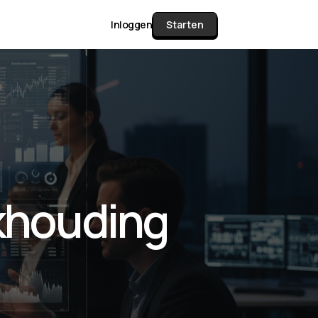
Inloggen
Starten
unctie Matrix
gelijk alle pakketten en mogelijkheden
or documenten verzamelen en facturen
ekhouding
werken tot controleren, boeken, bank
ching & klant dashboard.