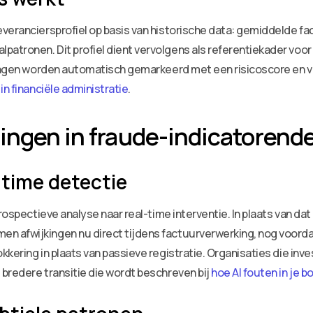
veranciersprofiel op basis van historische data: gemiddelde f
tronen. Dit profiel dient vervolgens als referentiekader voor 
kingen worden automatisch gemarkeerd met een risicoscore en ver
in financiële administratie
.
ingen in fraude-indicatorend
-time detectie
trospectieve analyse naar real-time interventie. In plaats van 
 afwijkingen nu direct tijdens factuurverwerking, nog voorda
kering in plaats van passieve registratie. Organisaties die inve
bredere transitie die wordt beschreven bij
hoe AI fouten in je