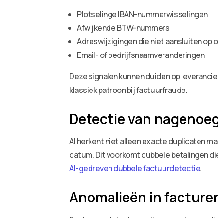
Plotselinge IBAN-nummerwisselingen
Afwijkende BTW-nummers
Adreswijzigingen die niet aansluiten op of
Email- of bedrijfsnaamveranderingen
Deze signalen kunnen duiden op leverancier
klassiek patroon bij factuurfraude.
Detectie van nagenoeg
AI herkent niet alleen exacte duplicaten 
datum. Dit voorkomt dubbele betalingen die
AI-gedreven dubbele factuurdetectie
.
Anomalieën in facture