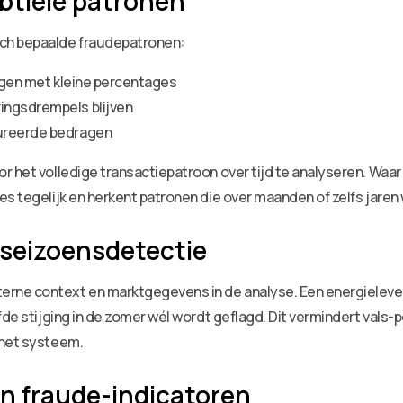
btiele patronen
ch bepaalde fraudepatronen:
hogen met kleine percentages
ingsdrempels blijven
tureerde bedragen
r het volledige transactiepatroon over tijd te analyseren. Wa
ies tegelijk en herkent patronen die over maanden of zelfs jar
seizoensdetectie
rne context en marktgegevens in de analyse. Een energieleve
fde stijging in de zomer wél wordt geflagd. Dit vermindert vals
 het systeem.
n fraude-indicatoren