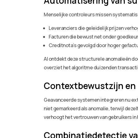
Automatisering van su
Menselijke controleurs missen systematis
Leveranciers die geleidelijk prijzen ver
Facturen die bewust net onder goedkeur
Creditnota’s gevolgd door hoger gefac
AI ontdekt deze structurele anomalieën doo
overziet het algoritme duizenden transact
Contextbewustzijn en 
Geavanceerde systemen integreren nu exte
niet gemarkeerd als anomalie, terwijl dezel
verhoogt het vertrouwen van gebruikers in
Combinatiedetectie va