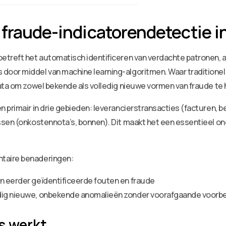
 fraude-indicatorendetectie 
treft het automatisch identificeren van verdachte patronen, afw
oor middel van machine learning-algoritmen. Waar traditionel
ata om zowel bekende als volledig nieuwe vormen van fraude te
n primair in drie gebieden: leverancierstransacties (facturen
ssen (onkostennota’s, bonnen). Dit maakt het een essentieel o
taire benaderingen:
an eerder geïdentificeerde fouten en fraude
edig nieuwe, onbekende anomalieën zonder voorafgaande voorb
s werkt