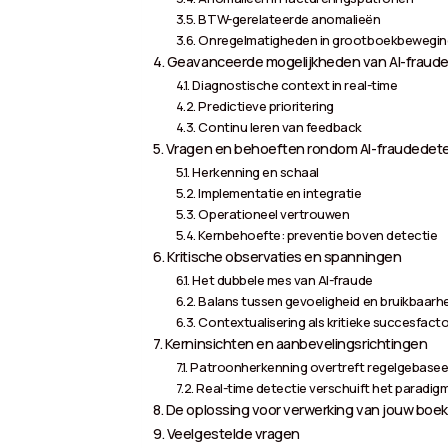
BTW-gerelateerde anomalieën
Onregelmatigheden in grootboekbewegi
Geavanceerde mogelijkheden van AI-fraude
Diagnostische context in real-time
Predictieve prioritering
Continu leren van feedback
Vragen en behoeften rondom AI-fraudedete
Herkenning en schaal
Implementatie en integratie
Operationeel vertrouwen
Kernbehoefte: preventie boven detectie
Kritische observaties en spanningen
Het dubbele mes van AI-fraude
Balans tussen gevoeligheid en bruikbaarh
Contextualisering als kritieke succesfacto
Kerninsichten en aanbevelingsrichtingen
Patroonherkenning overtreft regelgebasee
Real-time detectie verschuift het paradig
De oplossing voor verwerking van jouw boek
Veelgestelde vragen