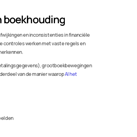
in boekhouding
ijkingen en inconsistenties in financiële
e controles werken met vaste regels en
 herkennen.
, betalingsgegevens), grootboekbewegingen
nderdeel van de manier waarop
AI het
eelden