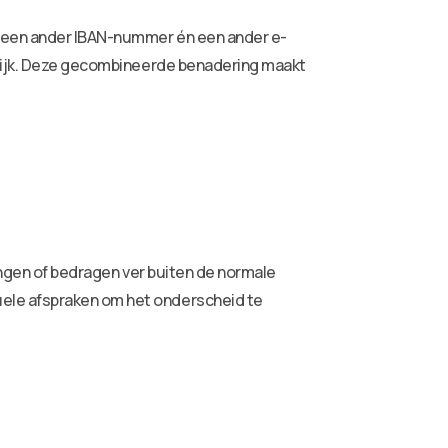
et een ander IBAN-nummer én een ander e-
erlijk. Deze gecombineerde benadering maakt
gingen of bedragen ver buiten de normale
uele afspraken om het onderscheid te