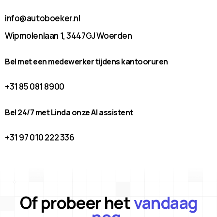
info@autoboeker.nl
Wipmolenlaan 1, 3447GJ Woerden
Bel met een medewerker tijdens kantooruren
+31 85 081 8900
Bel 24/7 met Linda onze AI assistent
+31 97 010 222 336
Of probeer het
vandaag
nog.