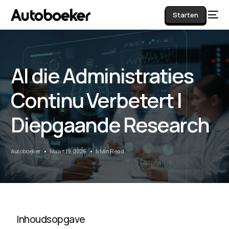
Starten
AI die Administraties
AI
Continu Verbetert |
Diepgaande Research
Autoboeker
Maart 19, 2026
6 Min Read
Inhoudsopgave