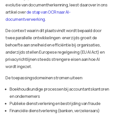
evolutie van documentherkenning, leest daarover in ons
artikel over
de stap van OCR naar AI-
documentverwerking
.
De context waarin dit plaatsvindt wordt bepaald door
twee parallelle ontwikkelingen: enerzijds groeit de
behoefte aan snelheid en efficiëntie bij organisaties,
anderzijds stellen Europese regelgeving (EU AI Act) en
privacyrichtlijnen steeds strengere eisen aan hoe AI
wordt ingezet.
De toepassingsdomeinen stromen uiteen:
Boekhoudkundige processen bij accountantskantoren
en ondernemers
Publieke dienstverlening en bestrijding van fraude
Financiële dienstverlening (banken, verzekeraars)