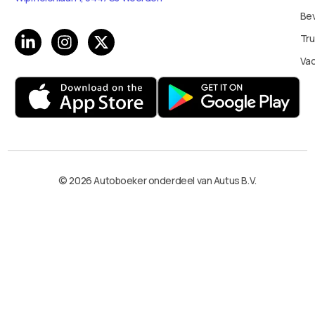
Bev
Tru
Va
© 2026 Autoboeker onderdeel van Autus B.V.