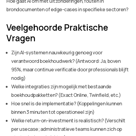
Hoe gaat AI om met uitzonderingen, fouten in
brondocumenten of edge-cases in specifieke sectoren?
Veelgehoorde Praktische
Vragen
Zijn AI-systemen nauwkeurig genoeg voor
verantwoord boekhoudwerk? (Antwoord: Ja, boven
95%, maar continue verificatie door professionals blijft
nodig)
Welke integraties zijn mogelijk met bestaande
boekhoudpakketten? (Exact Online, Twinfield, etc.)
Hoe snel is de implementatie? (Koppelingen kunnen
binnen 3 minuten tot operationeel zijn)
Welke return-on-investment is realistisch? (Verschilt
per usecase; administratieve teams kunnen zich op