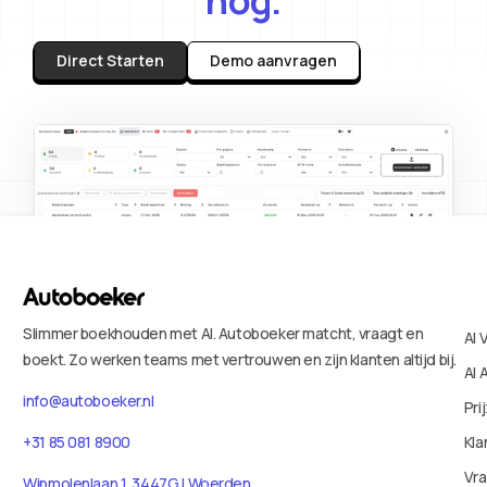
Direct Starten
Demo aanvragen
Slimmer boekhouden met AI. Autoboeker matcht, vraagt en
AI 
boekt. Zo werken teams met vertrouwen en zijn klanten altijd bij.
AI 
info@autoboeker.nl
Pri
+31 85 081 8900
Kla
Vr
Wipmolenlaan 1, 3447GJ Woerden