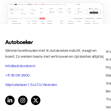
Slimmer boekhouden met AI. Autoboeker matcht, vraagt en
AI 
boekt. Zo werken teams met vertrouwen en zijn klanten altijd bij.
AI 
info@autoboeker.nl
Pri
+31 85 081 8900
Kla
Vr
Wipmolenlaan 1, 3447GJ Woerden
Bev
Tru
Va