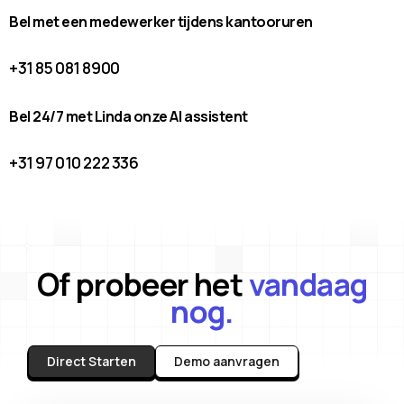
Bel met een medewerker tijdens kantooruren
+31 85 081 8900
Bel 24/7 met Linda onze AI assistent
+31 97 010 222 336
Of probeer het
vandaag
nog.
Direct Starten
Demo aanvragen