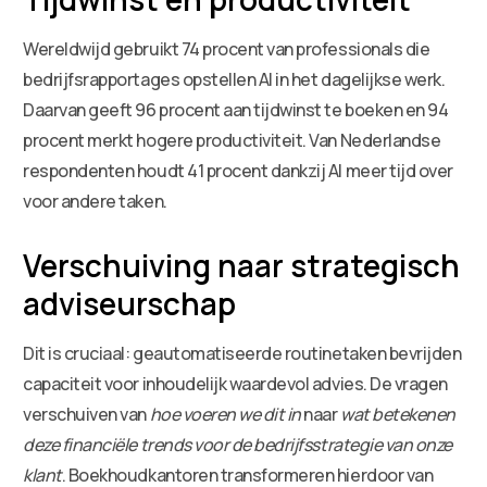
Wereldwijd gebruikt 74 procent van professionals die
bedrijfsrapportages opstellen AI in het dagelijkse werk.
Daarvan geeft 96 procent aan tijdwinst te boeken en 94
procent merkt hogere productiviteit. Van Nederlandse
respondenten houdt 41 procent dankzij AI meer tijd over
voor andere taken.
Verschuiving naar strategisch
adviseurschap
Dit is cruciaal: geautomatiseerde routinetaken bevrijden
capaciteit voor inhoudelijk waardevol advies. De vragen
verschuiven van
hoe voeren we dit in
naar
wat betekenen
deze financiële trends voor de bedrijfsstrategie van onze
klant
. Boekhoudkantoren transformeren hierdoor van