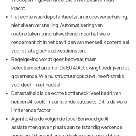
kracht.
Het echte waardepotentieel zit in procesverschuiving,
niet alleen versnelling: Automatisering van
routinetaken is indrukwekkend, maar het ware
rendement zit in het bevrijden van menselijk potentieel
voor strategische adviesdiensten.
Regelgeving wordt geen bezwaar, maar
selectiemechanisme: De EU AI Act dwingt bedrijven tot
governance. Wie nu structuur opbouwt, heeft straks
voordeel — niet nadeel.
Datastalheid is de echte bottleneck: Veel bedrijven
hebben AI-tools, maar falende datasets. Dit is de ware
limiterende factor.
Agentic AI is de volgende fase: Eenvoudige AI-
assistenten geven plaats aan zelfstandig werkende
agenten. Dit vraagt ander denken over toezicht en