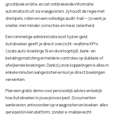
grootboek en btw, en zet ontbrekende informatie
automatisch uit via vraagposten. Jij houdt de regie met
drempels, rollen en een volledige audit-trail — zo werk je
sneller, met minder correcties en meer zekerheid.
Een rommelige administratie kost tijd en geld.
Autoboeker geeft je direct overzicht: realtime KPI’s
(zoals auto-boekings % en doorlooptijd), bank- en
betalingsmatching en heldere controles op dubbele of
afwijkende boekingen. Dankzij onze koppelingen is alles in
enkele minuten aangesloten en kun je direct boekingen
verwerken.
Plan een gratis demo voor persoonlijk advies en bekijk
hoe Autoboeker in jouw proces past. Documenten
aanleveren, antwoorden op vraagposten en boeken: alles
geregeld in één platform, zonder e-mailgevecht.