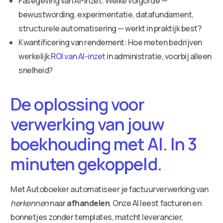
Fasegeving van AI-inzet: Welke volgorde —
bewustwording, experimentatie, datafundament,
structurele automatisering — werkt in praktijk best?
Kwantificering van rendement: Hoe meten bedrijven
werkelijk
ROI van AI-inzet
in administratie, voorbij alleen
snelheid?
De oplossing voor
verwerking van jouw
boekhouding met AI. In 3
minuten gekoppeld.
Met Autoboeker automatiseer je factuurverwerking van
herkennen
naar
afhandelen
. Onze AI leest facturen en
bonnetjes zonder templates, matcht leverancier,