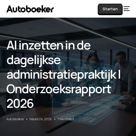
Starten
AI inzetten in de
AI
dagelijkse
administratiepraktijk |
Onderzoeksrapport
2026
Autoboeker
Maart 24, 2026
7 Min Read