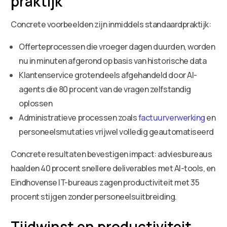
praktijk
Concrete voorbeelden zijn inmiddels standaardpraktijk:
Offerteprocessen die vroeger dagen duurden, worden
nu in minuten afgerond op basis van historische data
Klantenservice grotendeels afgehandeld door AI-
agents die 80 procent van de vragen zelfstandig
oplossen
Administratieve processen zoals
factuurverwerking
en
personeelsmutaties vrijwel volledig geautomatiseerd
Concrete resultaten bevestigen impact: adviesbureaus
haalden 40 procent snellere deliverables met AI-tools, en
Eindhovense IT-bureaus zagen productiviteit met 35
procent stijgen zonder personeelsuitbreiding.
Tijdwinst en productiviteit