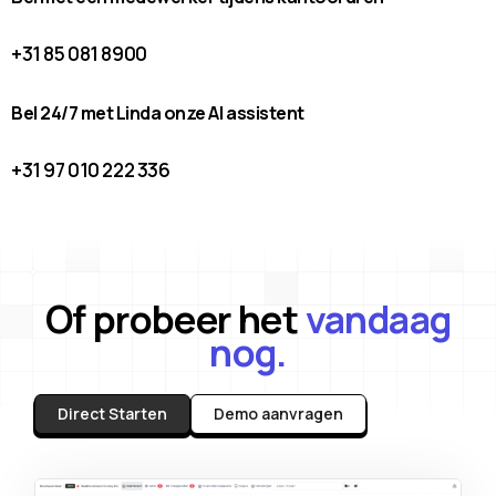
+31 85 081 8900
Bel 24/7 met Linda onze AI assistent
+31 97 010 222 336
Of probeer het
vandaag
nog.
Direct Starten
Demo aanvragen