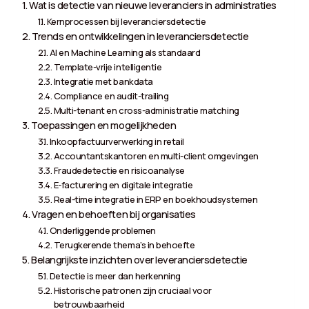
Wat is detectie van nieuwe leveranciers in administraties
Kernprocessen bij leveranciersdetectie
Trends en ontwikkelingen in leveranciersdetectie
AI en Machine Learning als standaard
Template-vrije intelligentie
Integratie met bankdata
Compliance en audit-trailing
Multi-tenant en cross-administratie matching
Toepassingen en mogelijkheden
Inkoopfactuurverwerking in retail
Accountantskantoren en multi-client omgevingen
Fraudedetectie en risicoanalyse
E-facturering en digitale integratie
Real-time integratie in ERP en boekhoudsystemen
Vragen en behoeften bij organisaties
Onderliggende problemen
Terugkerende thema’s in behoefte
Belangrijkste inzichten over leveranciersdetectie
Detectie is meer dan herkenning
Historische patronen zijn cruciaal voor
betrouwbaarheid