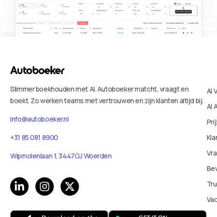
Slimmer boekhouden met AI. Autoboeker matcht, vraagt en
AI 
boekt. Zo werken teams met vertrouwen en zijn klanten altijd bij.
AI 
info@autoboeker.nl
Pri
Kla
+31 85 081 8900
Vr
Wipmolenlaan 1, 3447GJ Woerden
Bev
Tru
Va