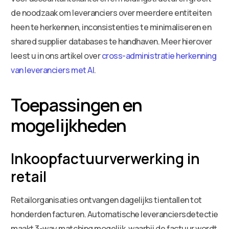
de noodzaak om leveranciers over meerdere entiteiten
heen te herkennen, inconsistenties te minimaliseren en
shared supplier databases te handhaven. Meer hierover
leest u in ons artikel over
cross-administratie herkenning
van leveranciers met AI
.
Toepassingen en
mogelijkheden
Inkoopfactuurverwerking in
retail
Retailorganisaties ontvangen dagelijks tientallen tot
honderden facturen. Automatische leveranciersdetectie
maakt 3-way matching mogelijk, waarbij de factuur wordt