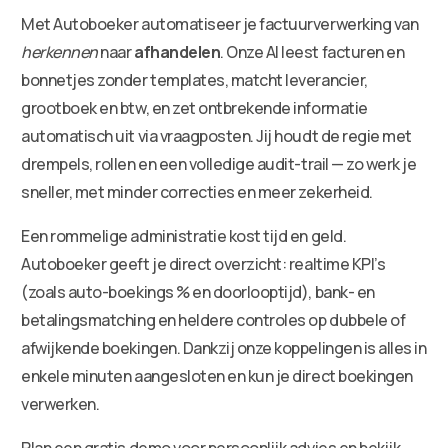
Met Autoboeker automatiseer je factuurverwerking van
herkennen
naar
afhandelen
. Onze AI leest facturen en
bonnetjes zonder templates, matcht leverancier,
grootboek en btw, en zet ontbrekende informatie
automatisch uit via vraagposten. Jij houdt de regie met
drempels, rollen en een volledige audit-trail — zo werk je
sneller, met minder correcties en meer zekerheid.
Een rommelige administratie kost tijd en geld.
Autoboeker geeft je direct overzicht: realtime KPI’s
(zoals auto-boekings % en doorlooptijd), bank- en
betalingsmatching en heldere controles op dubbele of
afwijkende boekingen. Dankzij onze koppelingen is alles in
enkele minuten aangesloten en kun je direct boekingen
verwerken.
Plan een gratis demo voor persoonlijk advies en bekijk