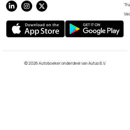
Tru
Va
© 2026 Autoboeker onderdeel van Autus B.V.