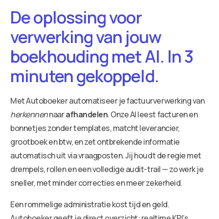
De oplossing voor
verwerking van jouw
boekhouding met AI. In 3
minuten gekoppeld.
Met Autoboeker automatiseer je factuurverwerking van
herkennen
naar
afhandelen
. Onze AI leest facturen en
bonnetjes zonder templates, matcht leverancier,
grootboek en btw, en zet ontbrekende informatie
automatisch uit via vraagposten. Jij houdt de regie met
drempels, rollen en een volledige audit-trail — zo werk je
sneller, met minder correcties en meer zekerheid.
Een rommelige administratie kost tijd en geld.
Autoboeker geeft je direct overzicht: realtime KPI’s