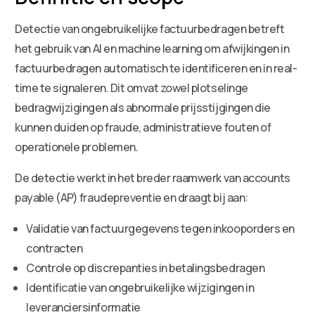
Detectie van ongebruikelijke factuurbedragen betreft
het gebruik van AI en machine learning om afwijkingen in
factuurbedragen automatisch te identificeren en in real-
time te signaleren. Dit omvat zowel plotselinge
bedragwijzigingen als abnormale prijsstijgingen die
kunnen duiden op fraude, administratieve fouten of
operationele problemen.
De detectie werkt in het breder raamwerk van accounts
payable (AP) fraudepreventie en draagt bij aan:
Validatie van factuurgegevens tegen inkooporders en
contracten
Controle op discrepanties in betalingsbedragen
Identificatie van ongebruikelijke wijzigingen in
leveranciersinformatie