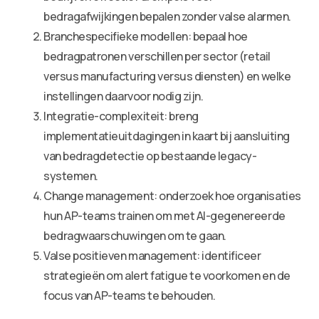
bedragafwijkingen bepalen zonder valse alarmen.
Branchespecifieke modellen: bepaal hoe
bedragpatronen verschillen per sector (retail
versus manufacturing versus diensten) en welke
instellingen daarvoor nodig zijn.
Integratie-complexiteit: breng
implementatieuitdagingen in kaart bij aansluiting
van bedragdetectie op bestaande legacy-
systemen.
Change management: onderzoek hoe organisaties
hun AP-teams trainen om met AI-gegenereerde
bedragwaarschuwingen om te gaan.
Valse positieven management: identificeer
strategieën om alert fatigue te voorkomen en de
focus van AP-teams te behouden.