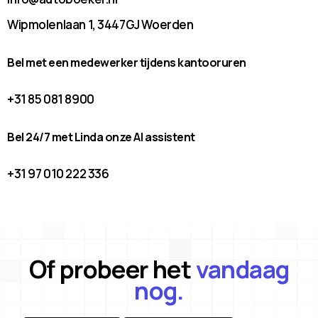
Wipmolenlaan 1, 3447GJ Woerden
Bel met een medewerker tijdens kantooruren
+31 85 081 8900
Bel 24/7 met Linda onze AI assistent
+31 97 010 222 336
Of probeer het
vandaag
nog.