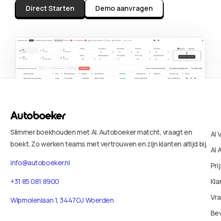
Direct Starten
Demo aanvragen
Slimmer boekhouden met AI. Autoboeker matcht, vraagt en
AI 
boekt. Zo werken teams met vertrouwen en zijn klanten altijd bij.
AI 
info@autoboeker.nl
Pri
+31 85 081 8900
Kla
Vr
Wipmolenlaan 1, 3447GJ Woerden
Bev