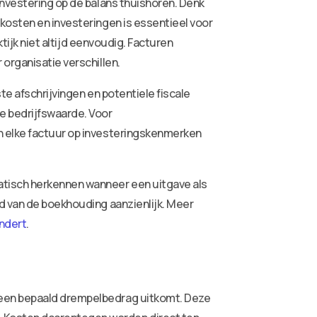
investering op de balans thuishoren. Denk
kosten en investeringen is essentieel voor
tijk niet altijd eenvoudig. Facturen
organisatie verschillen.
te afschrijvingen en potentiele fiscale
e bedrijfswaarde. Voor
n elke factuur op investeringskenmerken
atisch herkennen wanneer een uitgave als
id van de boekhouding aanzienlijk. Meer
ndert
.
 een bepaald drempelbedrag uitkomt. Deze