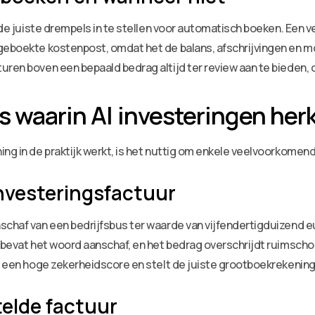
m de juiste drempels in te stellen voor automatisch boeken. Een 
eboekte kostenpost, omdat het de balans, afschrijvingen en moge
uren boven een bepaald bedrag altijd ter review aan te bieden,
s waarin AI investeringen her
ng in de praktijk werkt, is het nuttig om enkele veelvoorkomend
investeringsfactuur
schaf van een bedrijfsbus ter waarde van vijfendertigduizend eu
ng bevat het woord aanschaf, en het bedrag overschrijdt ruimsc
et een hoge zekerheidscore en stelt de juiste grootboekrekening
elde factuur