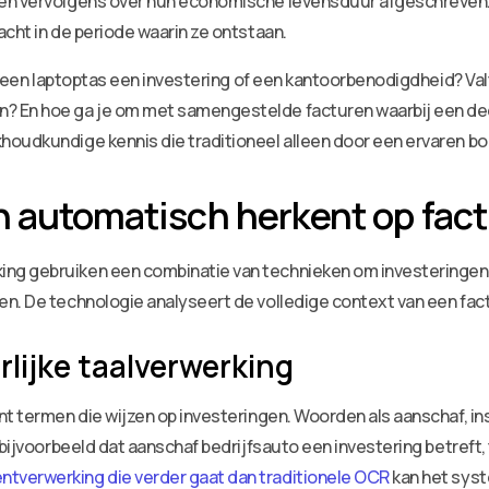
 en vervolgens over hun economische levensduur afgeschreven
cht in de periode waarin ze ontstaan.
Is een laptoptas een investering of een kantoorbenodigdheid? Val
 En hoe ga je om met samengestelde facturen waarbij een deel
houdkundige kennis die traditioneel alleen door een ervaren 
n automatisch herkent op fac
g gebruiken een combinatie van technieken om investeringen te
en. De technologie analyseert de volledige context van een fa
lijke taalverwerking
t termen die wijzen op investeringen. Woorden als aanschaf, inst
 bijvoorbeeld dat aanschaf bedrijfsauto een investering betreft, 
verwerking die verder gaat dan traditionele OCR
kan het sys