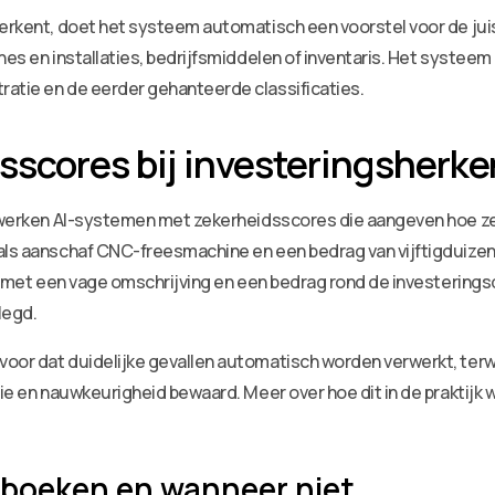
herkent, doet het systeem automatisch een voorstel voor de jui
nes en installaties, bedrijfsmiddelen of inventaris. Het systeem
ratie en de eerder gehanteerde classificaties.
dsscores bij investeringsherk
m werken AI-systemen met zekerheidsscores die aangeven hoe zek
oals aanschaf CNC-freesmachine en een bedrag van vijftigduizen
ur met een vage omschrijving en een bedrag rond de investerings
legd.
oor dat duidelijke gevallen automatisch worden verwerkt, terwi
ie en nauwkeurigheid bewaard. Meer over hoe dit in de praktijk wer
boeken en wanneer niet