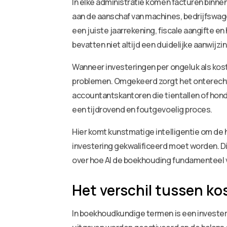
In elke administratie komen facturen binne
aan de aanschaf van machines, bedrijfswage
een juiste jaarrekening, fiscale aangifte en 
bevatten niet altijd een duidelijke aanwijz
Wanneer investeringen per ongeluk als koste
problemen. Omgekeerd zorgt het onterecht 
accountantskantoren die tientallen of hon
een tijdrovend en foutgevoelig proces.
Hier komt kunstmatige intelligentie om de
investering gekwalificeerd moet worden. Di
over hoe AI de boekhouding fundamenteel ve
Het verschil tussen ko
In boekhoudkundige termen is een invester