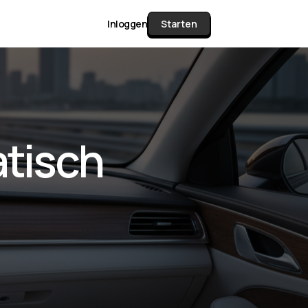
Inloggen
Starten
unctie Matrix
atisch
gelijk alle pakketten en mogelijkheden
or documenten verzamelen en facturen
werken tot controleren, boeken, bank
ching & klant dashboard.