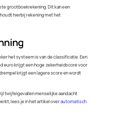
ste grootboekrekening. Dit kan een
 houdt hierbij rekening met het
enning
er het systeem is van de classificatie. Een
d euro krijgt een hoge zekerheidscore voor
drempel krijgt een lagere score en wordt
jl twijfelgevallen menselijke aandacht
kt, lees je in het artikel over
automatisch