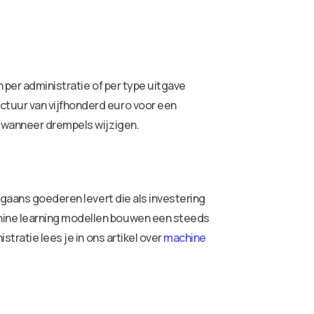
 per administratie of per type uitgave
ctuur van vijfhonderd euro voor een
n wanneer drempels wijzigen.
rgaans goederen levert die als investering
hine learning modellen bouwen een steeds
tratie lees je in ons artikel over
machine