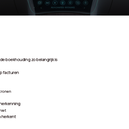
de boekhouding zo belangrijk is
p facturen
atronen
sherkenning
niet
n herkent