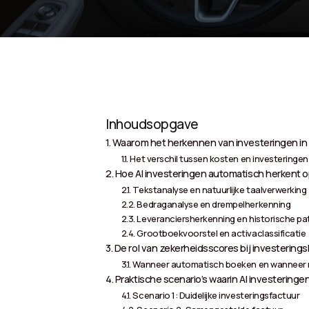
Inhoudsopgave
Waarom het herkennen van investeringen in 
Het verschil tussen kosten en investeringen
Hoe AI investeringen automatisch herkent o
Tekstanalyse en natuurlijke taalverwerking
Bedraganalyse en drempelherkenning
Leveranciersherkenning en historische p
Grootboekvoorstel en activaclassificatie
De rol van zekerheidsscores bij investering
Wanneer automatisch boeken en wanneer 
Praktische scenario’s waarin AI investeringe
Scenario 1: Duidelijke investeringsfactuur