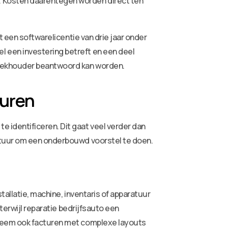
. Kosten daarentegen worden direct ten
t een softwarelicentie van drie jaar onder
 een investering betreft en een deel
boekhouder beantwoord kan worden.
turen
 identificeren. Dit gaat veel verder dan
ctuur om een onderbouwd voorstel te doen.
allatie, machine, inventaris of apparatuur
terwijl reparatie bedrijfsauto een
teem ook facturen met complexe layouts