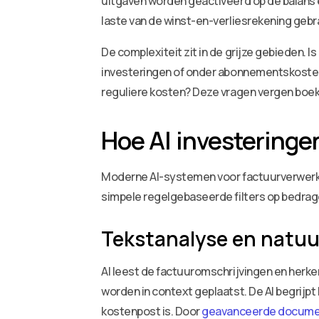
uitgaven worden geactiveerd op de balans
laste van de winst-en-verliesrekening gebra
De complexiteit zit in de grijze gebieden. 
investeringen of onder abonnementskosten?
reguliere kosten? Deze vragen vergen boek
Hoe AI investeringe
Moderne AI-systemen voor factuurverwerkin
simpele regelgebaseerde filters op bedrag
Tekstanalyse en natuur
AI leest de factuuromschrijvingen en herken
worden in context geplaatst. De AI begrijpt
kostenpost is. Door
geavanceerde document