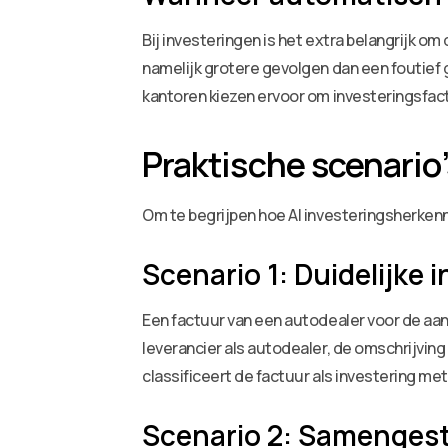
Bij investeringen is het extra belangrijk o
namelijk grotere gevolgen dan een foutief g
kantoren kiezen ervoor om investeringsfact
Praktische scenario’
Om te begrijpen hoe AI investeringsherkenni
Scenario 1: Duidelijke 
Een factuur van een autodealer voor de aan
leverancier als autodealer, de omschrijvi
classificeert de factuur als investering m
Scenario 2: Samengest