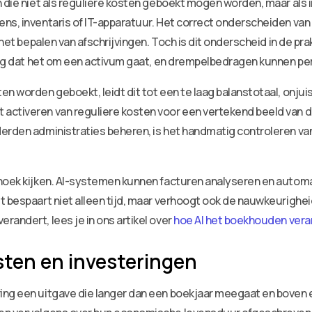
n die niet als reguliere kosten geboekt mogen worden, maar als 
ns, inventaris of IT-apparatuur. Het correct onderscheiden van 
het bepalen van afschrijvingen. Toch is dit onderscheid in de prak
ing dat het om een activum gaat, en drempelbedragen kunnen per 
n worden geboekt, leidt dit tot een te laag balanstotaal, onjuis
activeren van reguliere kosten voor een vertekend beeld van d
derden administraties beheren, is het handmatig controleren va
 hoek kijken. AI-systemen kunnen facturen analyseren en autom
t bespaart niet alleen tijd, maar verhoogt ook de nauwkeurighe
randert, lees je in ons artikel over
hoe AI het boekhouden vera
sten en investeringen
ing een uitgave die langer dan een boekjaar meegaat en boven