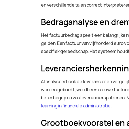
en verschillende talen correct interpretere
Bedraganalyse en dre
Het factuurbedrag speelt een belangrijke ro
gelden. Een factuur van vijfhonderd euro 
specifiek gereedschap. Het systeem houdt r
Leveranciersherkennin
AI analyseert ook de leverancier en vergeli
worden geboekt, wordt een nieuwe factuur
beter begrip op van leverancierspatronen. Me
learning in financiele administratie
.
Grootboekvoorstel en a