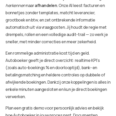
herkennen
naar
afhandelen
. Onze AI leest facturen en
bonnetjes zonder templates, matcht leverancier,
grootboek en btw, en zet ontbrekende informatie
automatisch uit via vraagposten. Jij houdt de regie met
drempels, rollen en een volledige audit-trail — zo werk je
sneller, met minder correcties en meer zekerheid.
Een rommelige administratie kost tijd en geld.
Autoboeker geeft je direct overzicht: realtime KPI’s
(zoals auto-boekings % en doorlooptijd), bank- en
betalingsmatching en heldere controles op dubbele of
afwijkende boekingen. Dankzij onze koppelingen is alles in
enkele minuten aangesloten en kun je direct boekingen
verwerken.
Plan een gratis demo voor persoonlijk advies en bekijk
hoe Autoboeker in jouw proces past. Documenten