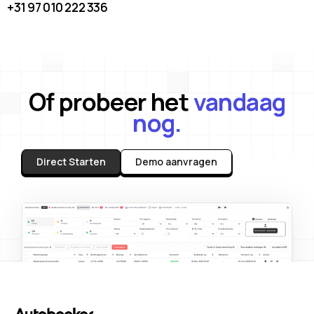
+31 97 010 222 336
Of probeer het
vandaag
nog.
Direct Starten
Demo aanvragen