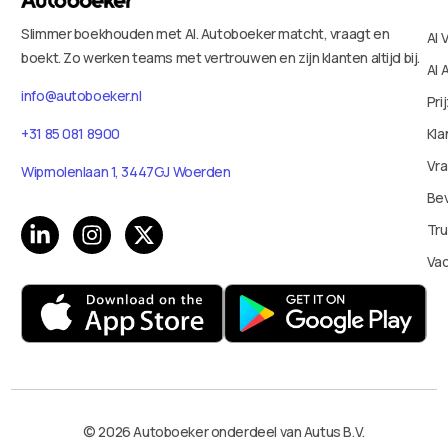
Slimmer boekhouden met AI. Autoboeker matcht, vraagt en
AI 
boekt. Zo werken teams met vertrouwen en zijn klanten altijd bij.
AI 
info@autoboeker.nl
Pri
+31 85 081 8900
Kla
Vr
Wipmolenlaan 1, 3447GJ Woerden
Bev
Tru
Va
© 2026 Autoboeker onderdeel van Autus B.V.