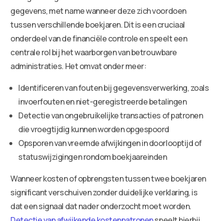
gegevens, met name wanneer deze zich voordoen
tussen verschillende boekjaren. Dit is een cruciaal
onderdeel van de financiële controle en speelt een
centrale rol bij het waarborgen van betrouwbare
administraties. Het omvat onder meer:
Identificeren van fouten bij gegevensverwerking, zoals
invoerfouten en niet-geregistreerde betalingen
Detectie van ongebruikelijke transacties of patronen
die vroegtijdig kunnen worden opgespoord
Opsporen van vreemde afwijkingen in doorlooptijd of
statuswijzigingen rondom boekjaareinden
Wanneer kosten of opbrengsten tussen twee boekjaren
significant verschuiven zonder duidelijke verklaring, is
dat een signaal dat nader onderzocht moet worden.
Detectie van afwijkende kostenpatronen
speelt hierbij