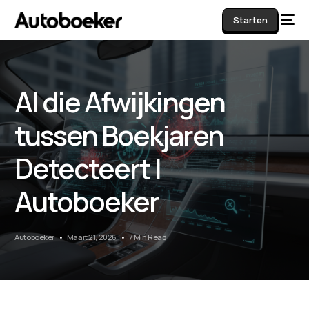
Starten
AI die Afwijkingen
AI
tussen Boekjaren
Detecteert |
Autoboeker
Autoboeker
Maart 21, 2026
7 Min Read