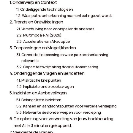
Onderwerp en Context
Onderliggende technologieën
Waar patroonherkenning momenteel ingezet wordt
Trends en Ontwikkelingen
Verschuiving naar voorspellende analyses
Multimodale AI (2026)
Acceleratie van AI-adoptie
Toepassingen en Mogelijkheden
Concrete toepassingen waar patroonherkenning
relevant is
Capaciteitsvrijmaking door automatisering
Onderliggende Vragen en Behoeften
Praktische knelpunten
Impliciete onderzoeksvragen
Inzichten en Aanbevelingen
Belangrijkste inzichten
Kansen en aandachtspunten voor verdere verdieping
Relevante deelonderwerpen voor verdieping
De oplossing voor verwerking van jouw boekhouding
met AI. In 3 minuten gekoppeld.
Veelgestelde vragen