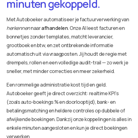
minuten gekoppeld.
Met Autoboeker automatiseer je factuurverwerking van
herkennen
naar
afhandelen
. Onze AI leest facturen en
bonnetjes zonder templates, matcht leverancier,
grootboek en btw, en zet ontbrekende informatie
automatisch uit via vraagposten. Jij houdt de regie met
drempels, rollen en een volledige audit-trail — zo werk je
sneller, met minder correcties en meer zekerheid.
Een rommelige administratie kost tijd en geld.
Autoboeker geeft je direct overzicht: realtime KPI’s
(zoals auto-boekings % en doorlooptijd), bank- en
betalingsmatching en heldere controles op dubbele of
afwijkende boekingen. Dankzij onze koppelingen is alles in
enkele minuten aangesloten en kun je direct boekingen
verwerken.