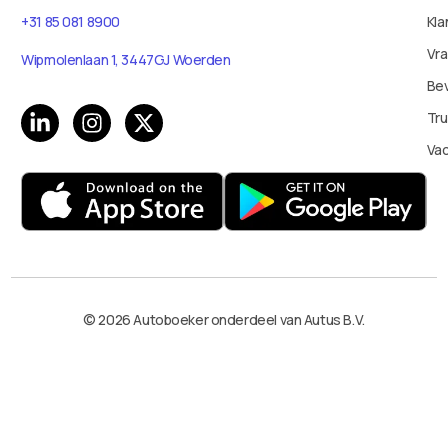
+31 85 081 8900
Kla
Vr
Wipmolenlaan 1, 3447GJ Woerden
Bev
Tru
Va
© 2026 Autoboeker onderdeel van Autus B.V.