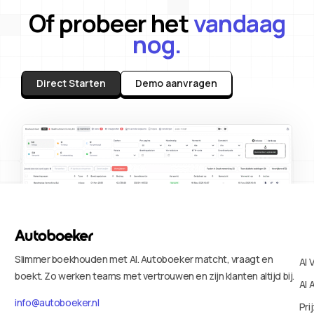
Of probeer het
vandaag
nog.
Direct Starten
Demo aanvragen
Slimmer boekhouden met AI. Autoboeker matcht, vraagt en
AI 
boekt. Zo werken teams met vertrouwen en zijn klanten altijd bij.
AI 
info@autoboeker.nl
Pri