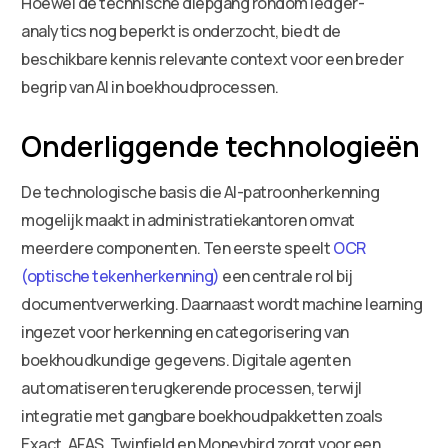
Hoewel de technische diepgang rondom ledger-
analytics nog beperkt is onderzocht, biedt de
beschikbare kennis relevante context voor een breder
begrip van AI in boekhoudprocessen.
Onderliggende technologieën
De technologische basis die AI-patroonherkenning
mogelijk maakt in administratiekantoren omvat
meerdere componenten. Ten eerste speelt
OCR
(optische tekenherkenning)
een centrale rol bij
documentverwerking. Daarnaast wordt machine learning
ingezet voor herkenning en categorisering van
boekhoudkundige gegevens. Digitale agenten
automatiseren terugkerende processen, terwijl
integratie met gangbare boekhoudpakketten zoals
Exact, AFAS, Twinfield en Moneybird zorgt voor een