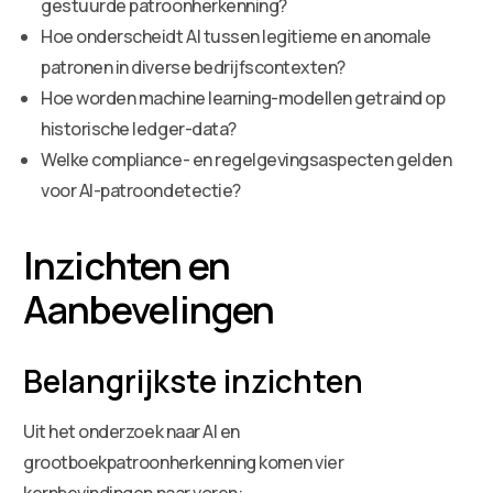
gestuurde patroonherkenning?
Hoe onderscheidt AI tussen legitieme en anomale
patronen in diverse bedrijfscontexten?
Hoe worden machine learning-modellen getraind op
historische ledger-data?
Welke compliance- en regelgevingsaspecten gelden
voor AI-patroondetectie?
Inzichten en
Aanbevelingen
Belangrijkste inzichten
Uit het onderzoek naar AI en
grootboekpatroonherkenning komen vier
kernbevindingen naar voren: