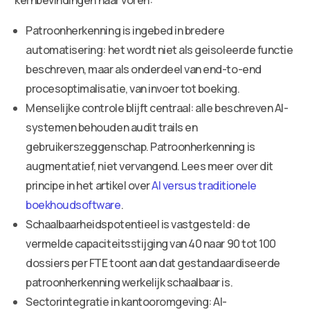
Patroonherkenning is ingebed in bredere
automatisering: het wordt niet als geisoleerde functie
beschreven, maar als onderdeel van end-to-end
procesoptimalisatie, van invoer tot boeking.
Menselijke controle blijft centraal: alle beschreven AI-
systemen behouden audit trails en
gebruikerszeggenschap. Patroonherkenning is
augmentatief, niet vervangend. Lees meer over dit
principe in het artikel over
AI versus traditionele
boekhoudsoftware
.
Schaalbaarheidspotentieel is vastgesteld: de
vermelde capaciteitsstijging van 40 naar 90 tot 100
dossiers per FTE toont aan dat gestandaardiseerde
patroonherkenning werkelijk schaalbaar is.
Sectorintegratie in kantooromgeving: AI-