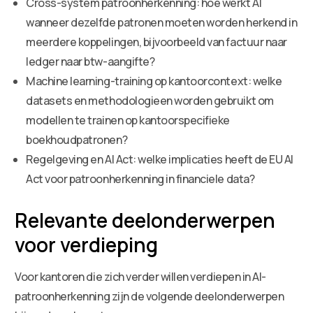
Cross-system patroonherkenning: hoe werkt AI
wanneer dezelfde patronen moeten worden herkend in
meerdere koppelingen, bijvoorbeeld van factuur naar
ledger naar btw-aangifte?
Machine learning-training op kantoorcontext: welke
datasets en methodologieen worden gebruikt om
modellen te trainen op kantoorspecifieke
boekhoudpatronen?
Regelgeving en AI Act: welke implicaties heeft de EU AI
Act voor patroonherkenning in financiele data?
Relevante deelonderwerpen
voor verdieping
Voor kantoren die zich verder willen verdiepen in AI-
patroonherkenning zijn de volgende deelonderwerpen