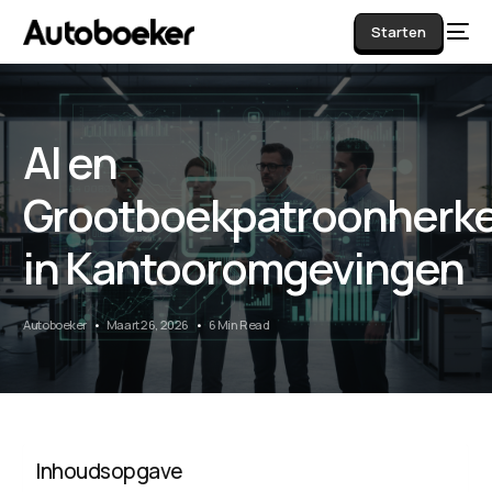
Starten
AI en
AI
Grootboekpatroonherk
in Kantooromgevingen
Autoboeker
Maart 26, 2026
6 Min Read
Inhoudsopgave