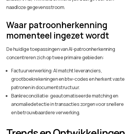
naadloze gegevensstroom.
Waar patroonherkenning
momenteel ingezet wordt
De huidige toepassingen van AI-patroonherkenning
concentreren zich op twee primaire gebieden:
Factuurverwerking: AI matcht leveranciers,
grootboekrekeningen en btw-codes en herkent vaste
patronen in documentstructuur.
Bankreconciliatie: geautomatiseerde matching en
anomaliedetectie in transacties zorgen voor snellere
en betrouwbaardere verwerking.
Trends en Ontwikkelingen