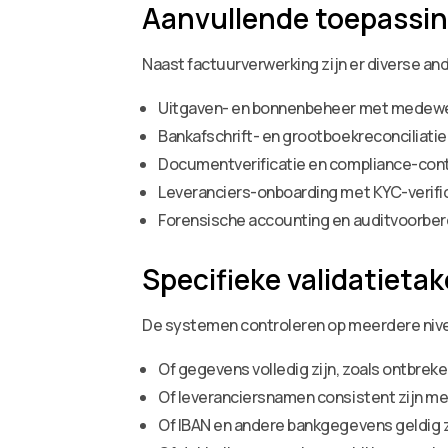
Aanvullende toepassi
Naast factuurverwerking zijn er diverse a
Uitgaven- en bonnenbeheer met medewe
Bankafschrift- en grootboekreconciliatie
Documentverificatie en compliance-con
Leveranciers-onboarding met KYC-verifi
Forensische accounting en auditvoorber
Specifieke validatieta
De systemen controleren op meerdere nivea
Of gegevens volledig zijn, zoals ontbre
Of leveranciersnamen consistent zijn met
Of IBAN en andere bankgegevens geldig z