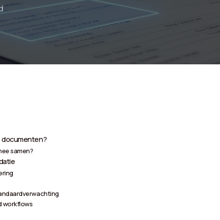
d
 op documenten?
rmee samen?
datie
ering
tandaardverwachting
d workflows