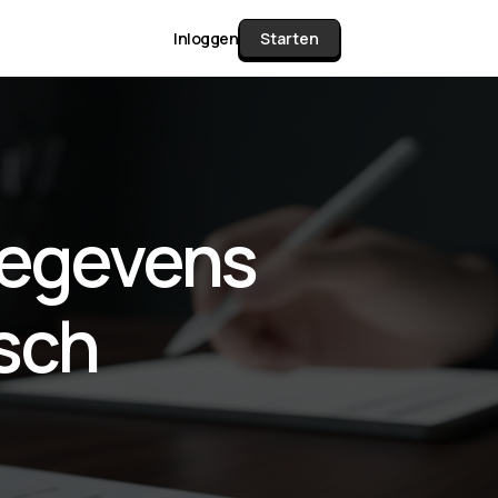
Inloggen
Starten
unctie Matrix
gegevens
gelijk alle pakketten en mogelijkheden
or documenten verzamelen en facturen
sch
werken tot controleren, boeken, bank
ching & klant dashboard.