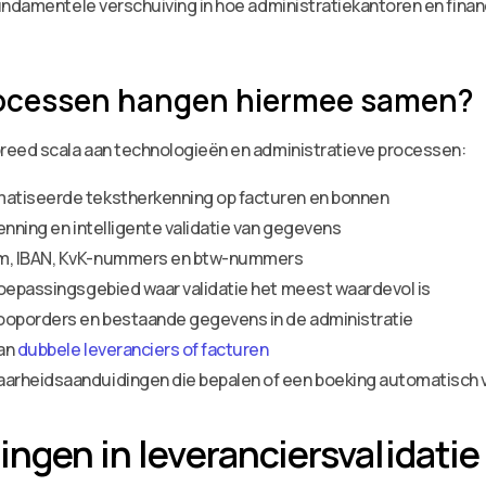
undamentele verschuiving in hoe administratiekantoren en finan
rocessen hangen hiermee samen?
reed scala aan technologieën en administratieve processen:
atiseerde tekstherkenning op facturen en bonnen
enning en intelligente validatie van gegevens
am, IBAN, KvK-nummers en btw-nummers
toepassingsgebied waar validatie het meest waardevol is
oporders en bestaande gegevens in de administratie
van
dubbele leveranciers of facturen
arheidsaanduidingen die bepalen of een boeking automatisch 
ngen in leveranciersvalidatie