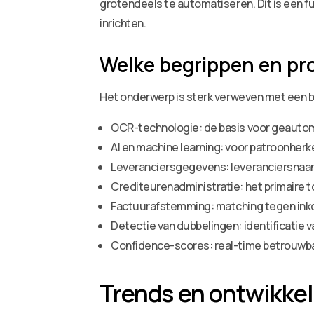
grotendeels te automatiseren. Dit is een f
inrichten.
Welke begrippen en p
Het onderwerp is sterk verweven met een b
OCR-technologie: de basis voor geautom
AI en machine learning: voor patroonherk
Leveranciersgegevens: leveranciersna
Crediteurenadministratie: het primaire 
Factuurafstemming: matching tegen inko
Detectie van dubbelingen: identificatie 
Confidence-scores: real-time betrouwba
Trends en ontwikkeli