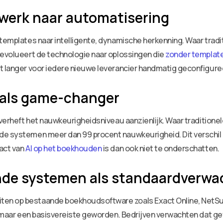
werk naar automatisering
templates naar intelligente, dynamische herkenning. Waar tradit
 evolueert de technologie naar oplossingen die
zonder templat
et langer voor iedere nieuwe leverancier handmatig geconfigure
e als game-changer
 verheft het nauwkeurigheidsniveau aanzienlijk. Waar traditione
e systemen meer dan 99 procent nauwkeurigheid. Dit verschil is
act van
AI op het boekhouden
is dan ook niet te onderschatten.
nde systemen als standaardverwa
en op bestaande boekhoudsoftware zoals Exact Online, NetSui
ave maar een basisvereiste geworden. Bedrijven verwachten dat 