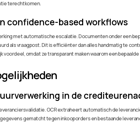
atie terechtkomen.
en confidence-based workflows
rwerking met automatische escalatie. Documenten onder een 
d als vraagpost. Dit is efficiënter dan alles handmatig te co
ijk voordeel, omdat ze transparant maken waarom een bepaalde 
gelijkheden
tuurverwerking in de crediteurena
 leveranciersvalidatie. OCR extraheert automatisch de leveran
 gegevens gematcht tegen inkooporders en bestaande leveranc