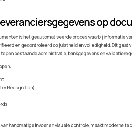
n leveranciersgegevens op do
umenten is het geautomatiseerde proces waarbij informatie van
eerd en gecontroleerd op juistheid en volledigheid. Dit gaat ve
 tegen bestaande administratie, bankgegevens en validatierege
appen:
nt
ter Recognition)
ords
jn van handmatige invoer en visuele controle, maakt moderne te