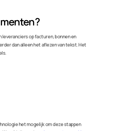
cumenten?
 leveranciers op facturen, bonnen en
rder dan alleen het aflezen van tekst. Het
ls.
chnologie het mogelijk om deze stappen