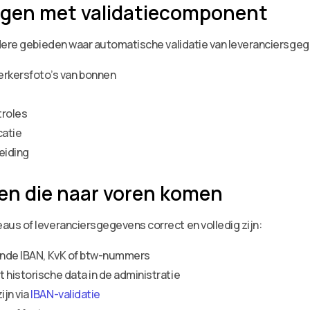
ngen met validatiecomponent
ndere gebieden waar automatische validatie van leveranciersg
rkersfoto’s van bonnen
troles
catie
eiding
ken die naar voren komen
us of leveranciersgegevens correct en volledig zijn:
kende IBAN, KvK of btw-nummers
 historische data in de administratie
ijn via
IBAN-validatie