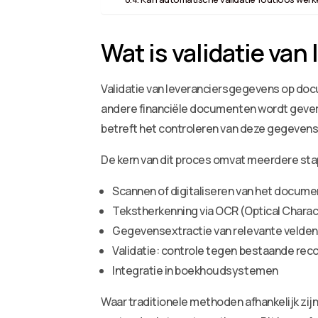
Wat is validatie va
Validatie van leveranciersgegevens op doc
andere financiële documenten wordt geverifi
betreft het controleren van deze gegevens
De kern van dit proces omvat meerdere st
Scannen of digitaliseren van het docume
Tekstherkenning via OCR (Optical Charac
Gegevensextractie van relevante velden
Validatie: controle tegen bestaande rec
Integratie in boekhoudsystemen
Waar traditionele methoden afhankelijk zi