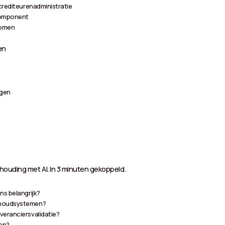
 crediteurenadministratie
component
komen
en
ngen
ouding met AI. In 3 minuten gekoppeld.
ns belangrijk?
ekhoudsystemen?
veranciersvalidatie?
ken?