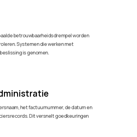
bepaalde betrouwbaarheidsdrempel worden
ntroleren. Systemen die werken met
beslissing is genomen.
dministratie
ciersnaam, het factuurnummer, de datum en
iersrecords. Dit versnelt goedkeuringen