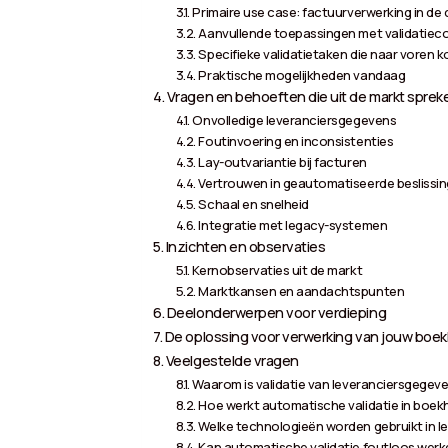
Primaire use case: factuurverwerking in de
Aanvullende toepassingen met validatie
Specifieke validatietaken die naar voren 
Praktische mogelijkheden vandaag
Vragen en behoeften die uit de markt sprek
Onvolledige leveranciersgegevens
Foutinvoering en inconsistenties
Lay-outvariantie bij facturen
Vertrouwen in geautomatiseerde beslissi
Schaal en snelheid
Integratie met legacy-systemen
Inzichten en observaties
Kernobservaties uit de markt
Marktkansen en aandachtspunten
Deelonderwerpen voor verdieping
De oplossing voor verwerking van jouw boekh
Veelgestelde vragen
Waarom is validatie van leveranciersgegeve
Hoe werkt automatische validatie in bo
Welke technologieën worden gebruikt in le
Kan automatische validatie foutloos wer