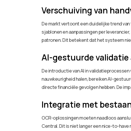
Verschuiving van hand
De markt vertoont een duidelijke trend van 
sjablonen en aanpassingen per leverancier,
patronen. Dit betekent dat het systeem ni
AI-gestuurde validati
De introductie van AI in validatieprocessen
nauwkeurigheid halen, bereiken AI-gestuurd
directe financiële gevolgen hebben. De imp
Integratie met bestaa
OCR-oplossingen moeten naadloos aansluit
Central. Dit is niet langer een nice-to-h