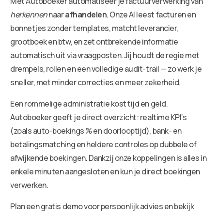
Met Autoboeker automatiseer je factuurverwerking van
herkennen
naar
afhandelen
. Onze AI leest facturen en
bonnetjes zonder templates, matcht leverancier,
grootboek en btw, en zet ontbrekende informatie
automatisch uit via vraagposten. Jij houdt de regie met
drempels, rollen en een volledige audit-trail — zo werk je
sneller, met minder correcties en meer zekerheid.
Een rommelige administratie kost tijd en geld.
Autoboeker geeft je direct overzicht: realtime KPI’s
(zoals auto-boekings % en doorlooptijd), bank- en
betalingsmatching en heldere controles op dubbele of
afwijkende boekingen. Dankzij onze koppelingen is alles in
enkele minuten aangesloten en kun je direct boekingen
verwerken.
Plan een gratis demo voor persoonlijk advies en bekijk