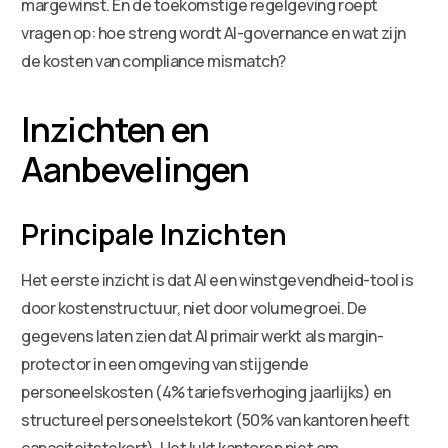
margewinst. En de toekomstige regelgeving roept
vragen op: hoe streng wordt AI-governance en wat zijn
de kosten van compliance mismatch?
Inzichten en
Aanbevelingen
Principale Inzichten
Het eerste inzicht is dat AI een winstgevendheid-tool is
door kostenstructuur, niet door volumegroei. De
gegevens laten zien dat AI primair werkt als margin-
protector in een omgeving van stijgende
personeelskosten (4% tariefsverhoging jaarlijks) en
structureel personeelstekort (50% van kantoren heeft
capaciteitstekort). Het lukt kantoren niet om