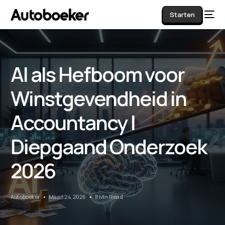
Starten
AI als Hefboom voor
AI
Winstgevendheid in
Accountancy |
Diepgaand Onderzoek
2026
Autoboeker
Maart 24, 2026
8 Min Read