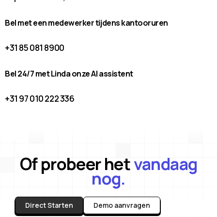
Bel met een medewerker tijdens kantooruren
+31 85 081 8900
Bel 24/7 met Linda onze AI assistent
+31 97 010 222 336
Of probeer het
vandaag
nog.
Direct Starten
Demo aanvragen