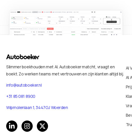
Slimmer boekhouden met AI. Autoboeker matcht, vraagt en
AI 
boekt. Zo werken teams met vertrouwen en zijn klanten altijd bij.
AI 
info@autoboeker.nl
Pri
+31 85 081 8900
Kla
Vr
Wipmolenlaan 1, 3447GJ Woerden
Bev
Tru