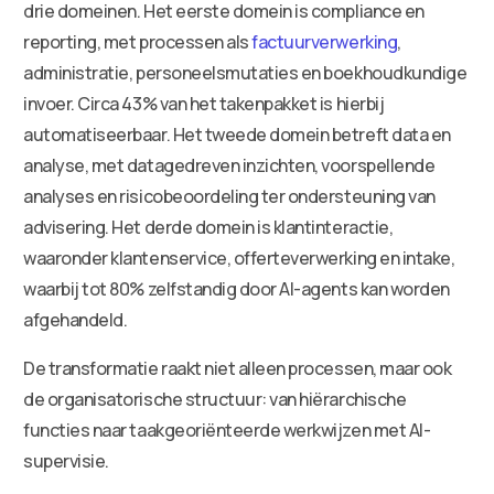
drie domeinen. Het eerste domein is compliance en
reporting, met processen als
factuurverwerking
,
administratie, personeelsmutaties en boekhoudkundige
invoer. Circa 43% van het takenpakket is hierbij
automatiseerbaar. Het tweede domein betreft data en
analyse, met datagedreven inzichten, voorspellende
analyses en risicobeoordeling ter ondersteuning van
advisering. Het derde domein is klantinteractie,
waaronder klantenservice, offerteverwerking en intake,
waarbij tot 80% zelfstandig door AI-agents kan worden
afgehandeld.
De transformatie raakt niet alleen processen, maar ook
de organisatorische structuur: van hiërarchische
functies naar taakgeoriënteerde werkwijzen met AI-
supervisie.