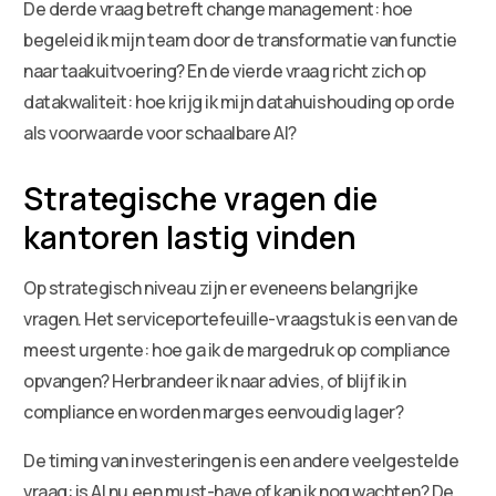
De derde vraag betreft change management: hoe
begeleid ik mijn team door de transformatie van functie
naar taakuitvoering? En de vierde vraag richt zich op
datakwaliteit: hoe krijg ik mijn datahuishouding op orde
als voorwaarde voor schaalbare AI?
Strategische vragen die
kantoren lastig vinden
Op strategisch niveau zijn er eveneens belangrijke
vragen. Het serviceportefeuille-vraagstuk is een van de
meest urgente: hoe ga ik de margedruk op compliance
opvangen? Herbrandeer ik naar advies, of blijf ik in
compliance en worden marges eenvoudig lager?
De timing van investeringen is een andere veelgestelde
vraag: is AI nu een must-have of kan ik nog wachten? De