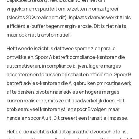
vrijgekomen capaciteit om te zetten in omzetgroei
(slechts 20% realiseert dit). In plaats daarvan werkt AI als
efficiëntie-buffer tegen margin-erozie. Dit is niet niets,
maar ook niet transformatief.
Het tweede inzicht is dat twee sporen zich parallel
ontwikkelen. Spoor A betreft compliance-kantoren die
automatiseren, in compliance blijven, lagere marges
accepteren en focussen op schaal en efficiëntie. Spoor B
betreft advies-kantoren die AI gebruiken om routinewerk
af te danken, pivoten naar advies en hogere marges
kunnen realiseren, mits ze dit daadwerkelijk doen. Het
probleem: veel kantoren willen spoor B volgen, maar
handelen spoor A uit. Dit creeert een transitie-impasse.
Het derde inzicht is dat dataparaatheid voorschieter is,