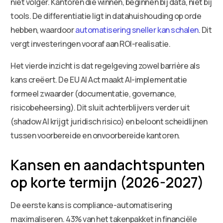
niet volger. Kantoren die winnen, beginnen bij data, niet bij
tools. De differentiatie ligt in datahuishouding op orde
hebben, waardoor
automatisering sneller kan schalen
. Dit
vergt investeringen vooraf aan ROI-realisatie.
Het vierde inzicht is dat regelgeving zowel barrière als
kans creëert. De EU AI Act maakt AI-implementatie
formeel zwaarder (documentatie, governance,
risicobeheersing). Dit sluit achterblijvers verder uit
(shadow AI krijgt juridisch risico) en beloont scheidlijnen
tussen voorbereide en onvoorbereide kantoren.
Kansen en aandachtspunten
op korte termijn (2026-2027)
De eerste kans is compliance-automatisering
maximaliseren. 43% van het takenpakket in financiële