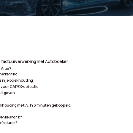
me factuurverwerking met Autoboeker
 AI ze?
-herkenning
 in je boekhouding
 voor CAPEX-detectie
luitgaven
khouding met AI. In 3 minuten gekoppeld.
ven belangrijk?
p facturen?