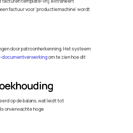
 facturen template-vrij, extraheert
: een factuur voor ‘productiemachine’ wordt
ingen door patroonherkenning. Het systeem
AI-documentverwerking
om te zien hoe dit
 boekhouding
rd op de balans, wat leidt tot
oals onverwachte hoge