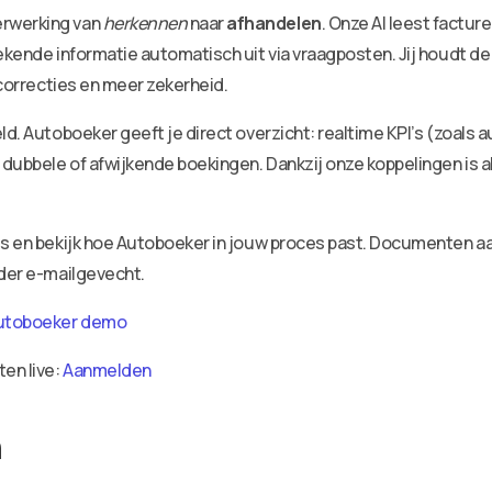
erwerking van
herkennen
naar
afhandelen
. Onze AI leest factu
ekende informatie automatisch uit via vraagposten. Jij houdt de
 correcties en meer zekerheid.
ld. Autoboeker geeft je direct overzicht: realtime KPI’s (zoals 
dubbele of afwijkende boekingen. Dankzij onze koppelingen is a
ies en bekijk hoe Autoboeker in jouw proces past. Documenten 
nder e-mailgevecht.
utoboeker demo
ten live:
Aanmelden
n