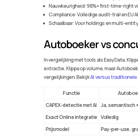
Nauwkeurigheid: 98%+ first-time-right 
Compliance: Volledige audit-trail en EU AI
Schaalbaar: Voor holdings en multi-entity
Autoboeker vs conc
In vergelijking met tools als EasyData, Kli
extractie, Klippa op volume, maar Autoboe
vergelijkingen. Bekijk
AI versus traditione
Functie
Autoboe
CAPEX-detectie met AI
Ja, semantisch +
Exact Online integratie
Volledig
Prijsmodel
Pay-per-use, gra