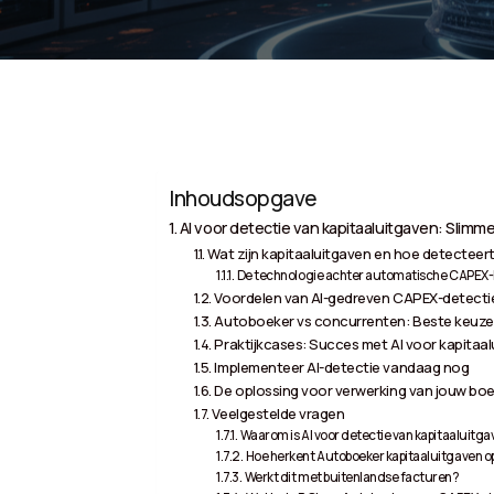
Inhoudsopgave
AI voor detectie van kapitaaluitgaven: Slim
Wat zijn kapitaaluitgaven en hoe detecteert
De technologie achter automatische CAPEX
Voordelen van AI-gedreven CAPEX-detectie
Autoboeker vs concurrenten: Beste keuze
Praktijkcases: Succes met AI voor kapitaa
Implementeer AI-detectie vandaag nog
De oplossing voor verwerking van jouw boe
Veelgestelde vragen
Waarom is AI voor detectie van kapitaaluitga
Hoe herkent Autoboeker kapitaaluitgaven o
Werkt dit met buitenlandse facturen?