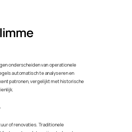
Slimme
ingen onderscheiden van operationele
egels automatisch te analyseren en
kent patronen, vergelijkt met historische
enlijk.
?
uur of renovaties. Traditionele