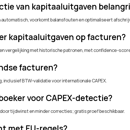
ctie van kapitaaluitgaven belangri
 automatisch, voorkomt balansfouten en optimaliseert afschri
r kapitaaluitgaven op facturen?
n vergelijking met historische patronen, met confidence-scor
andse facturen?
g, inclusief BTW-validatie voor internationale CAPEX.
oboeker voor CAPEX-detectie?
or tijdwinst en minder correcties; gratis proef beschikbaar.
nt met EU-regels?