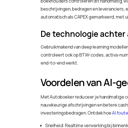
boekhouders controleren dit handmatig, wa
beschrijvingen, bedragen en leveranciers, 
automatisch als CAPEX gemarkeerd, met ui
De technologie achte
Gebruikmakend van deep learning modellen
controleert ook op BTW-codes, activa-num
end-to-end werkt.
Voordelen van AI-ge
Met Autoboeker reduceer je handmatige con
nauwkeurige afschrijvingen en betere cash
investeringsbedragen. Ontdek hoe
AI fout
Snelheid: Realtime verwerking bij binnen