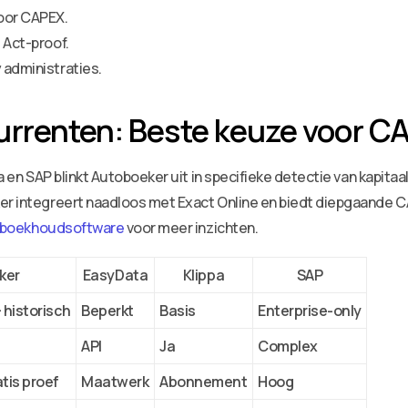
voor CAPEX.
 Act-proof.
 administraties.
urrenten: Beste keuze voor C
ppa en SAP blinkt Autoboeker uit in specifieke detectie van kapi
ker integreert naadloos met Exact Online en biedt diepgaande 
le boekhoudsoftware
voor meer inzichten.
ker
EasyData
Klippa
SAP
 historisch
Beperkt
Basis
Enterprise-only
API
Ja
Complex
tis proef
Maatwerk
Abonnement
Hoog