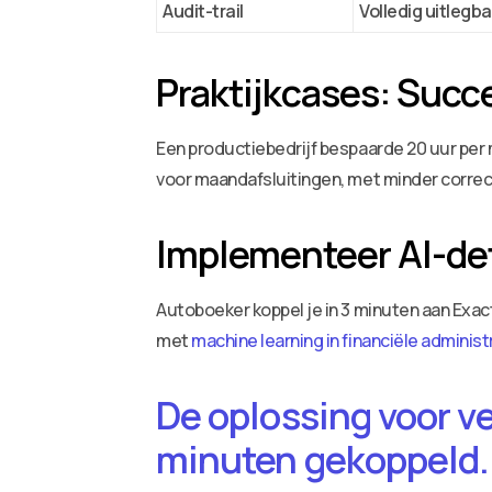
Audit-trail
Volledig uitlegb
Praktijkcases: Succ
Een productiebedrijf bespaarde 20 uur pe
voor maandafsluitingen, met minder correc
Implementeer AI-de
Autoboeker koppel je in 3 minuten aan Exac
met
machine learning in financiële administ
De oplossing voor v
minuten gekoppeld.