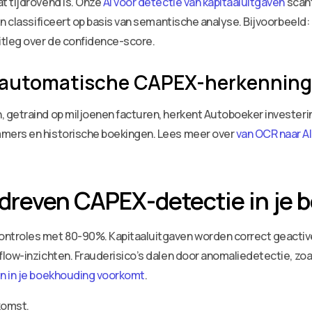
t tijdrovend is. Onze
AI voor detectie van kapitaaluitgaven
scant
en classificeert op basis van semantische analyse. Bijvoorbeeld
tleg over de confidence-score.
r automatische CAPEX-herkenning
, getraind op miljoenen facturen, herkent Autoboeker invester
mers en historische boekingen. Lees meer over
van OCR naar 
dreven CAPEX-detectie in je
troles met 80-90%. Kapitaaluitgaven worden correct geactivee
flow-inzichten. Frauderisico’s dalen door anomaliedetectie, z
en in je boekhouding voorkomt
.
komst.