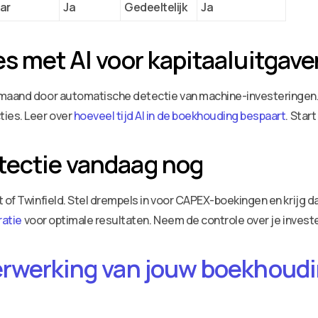
aar
Ja
Gedeeltelijk
Ja
es met AI voor kapitaaluitgave
r maand door automatische detectie van machine-investeringen
ties. Leer over
hoeveel tijd AI in de boekhouding bespaart
. Start
tectie vandaag nog
t of Twinfield. Stel drempels in voor CAPEX-boekingen en krijg 
ratie
voor optimale resultaten. Neem de controle over je inves
erwerking van jouw boekhoudin