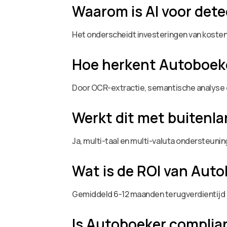
Waarom is AI voor dete
Het onderscheidt investeringen van kosten
Hoe herkent Autoboeke
Door OCR-extractie, semantische analyse e
Werkt dit met buitenl
Ja, multi-taal en multi-valuta ondersteunin
Wat is de ROI van Aut
Gemiddeld 6-12 maanden terugverdientijd do
Is Autoboeker complia