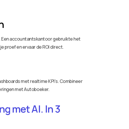
n
. Een accountantskantoor gebruikte het
 je proef en ervaar de ROI direct.
dashboards met realtime KPI’s. Combineer
teringen met Autoboeker.
g met AI. In 3