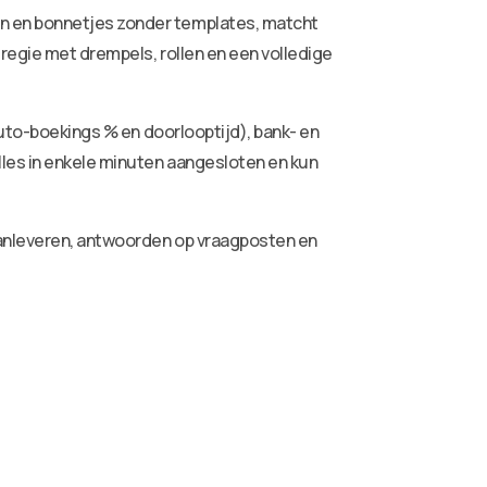
ren en bonnetjes zonder templates, matcht
 regie met drempels, rollen en een volledige
auto-boekings % en doorlooptijd), bank- en
lles in enkele minuten aangesloten en kun
aanleveren, antwoorden op vraagposten en