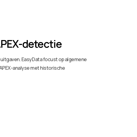
APEX-detectie
taaluitgaven. EasyData focust op algemene
CAPEX-analyse met historische