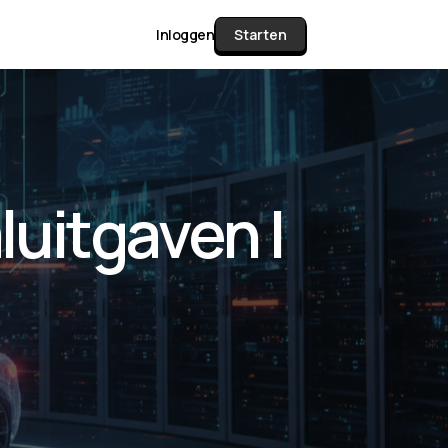
Inloggen
Starten
unctie Matrix
luitgaven |
gelijk alle pakketten en mogelijkheden
or documenten verzamelen en facturen
werken tot controleren, boeken, bank
ching & klant dashboard.