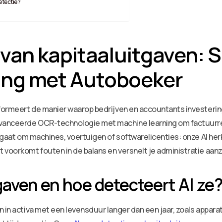
etectie?
e van kapitaaluitgaven: 
ing met Autoboeker
nsformeert de manier waarop bedrijven en accountants invester
vanceerde OCR-technologie met machine learning om factuurr
u gaat om machines, voertuigen of softwarelicenties: onze AI her
voorkomt fouten in de balans en versnelt je administratie aanzi
gaven en hoe detecteert AI ze
 in activa met een levensduur langer dan een jaar, zoals apparat