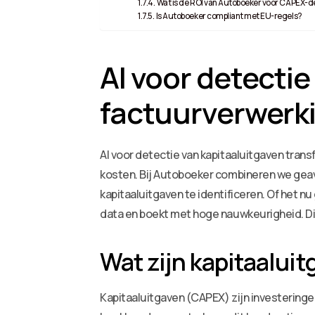
Wat is de ROI van Autoboeker voor CAPEX-d
Is Autoboeker compliant met EU-regels?
AI voor detecti
factuurverwerk
AI voor detectie van kapitaaluitgaven tra
kosten. Bij Autoboeker combineren we gea
kapitaaluitgaven te identificeren. Of het n
data en boekt met hoge nauwkeurigheid. Dit 
Wat zijn kapitaaluit
Kapitaaluitgaven (CAPEX) zijn investeringen