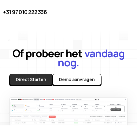
+31 97 010 222 336
Of probeer het
vandaag
nog.
Direct Starten
Demo aanvragen