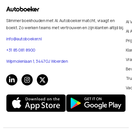
Slimmer boekhouden met AI. Autoboeker matcht, vraagt en
AI 
boekt. Zo werken teams met vertrouwen en zijn klanten altijd bij.
AI 
info@autoboeker.nl
Pri
Kla
+31 85 081 8900
Vr
Wipmolenlaan 1, 3447GJ Woerden
Bev
Tru
Va