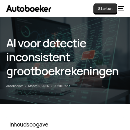
Starten
AI voor detectie
AI
inconsistent
grootboekrekeningen
Autoboeker
Maart 16, 2026
3 Min Read
Inhoudsopgave