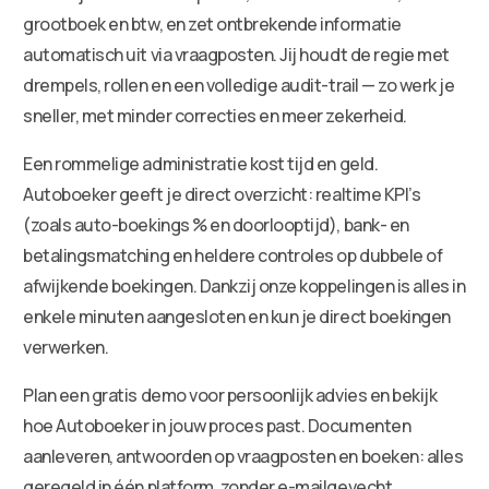
grootboek en btw, en zet ontbrekende informatie
automatisch uit via vraagposten. Jij houdt de regie met
drempels, rollen en een volledige audit-trail — zo werk je
sneller, met minder correcties en meer zekerheid.
Een rommelige administratie kost tijd en geld.
Autoboeker geeft je direct overzicht: realtime KPI’s
(zoals auto-boekings % en doorlooptijd), bank- en
betalingsmatching en heldere controles op dubbele of
afwijkende boekingen. Dankzij onze koppelingen is alles in
enkele minuten aangesloten en kun je direct boekingen
verwerken.
Plan een gratis demo voor persoonlijk advies en bekijk
hoe Autoboeker in jouw proces past. Documenten
aanleveren, antwoorden op vraagposten en boeken: alles
geregeld in één platform, zonder e-mailgevecht.