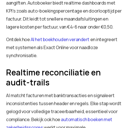
aangiften. Autoboeker biedt realtime dashboards met
KPI’s zoals auto-boekingspercentage en doorlooptijd per
factuur. Dit leidt tot snellere maandafsluitingen en
lagere kosten per factuur, van €4-6 naar onder €0,50.
Ontdek hoe
AI het boekhouden verandert
en integreert
met systemen als Exact Online voor naadloze
synchronisatie.
Realtime reconciliatie en
audit-trails
AI matcht facturen met banktransacties en signaleert
inconsistenties tussen header en regels. Elke stap wordt
gelogd voor volledige traceerbaarheid, essentieel voor
compliance. Bekijk ook hoe
automatisch boeken met
zekerheidsscores
werkt voor maximale