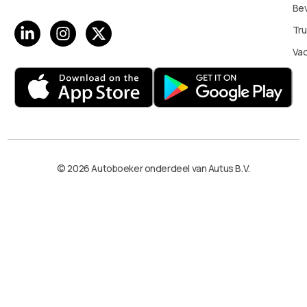
Bev
Tru
Va
© 2026 Autoboeker onderdeel van Autus B.V.