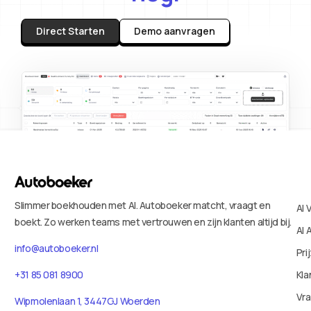
Direct Starten
Demo aanvragen
Slimmer boekhouden met AI. Autoboeker matcht, vraagt en
AI 
boekt. Zo werken teams met vertrouwen en zijn klanten altijd bij.
AI 
info@autoboeker.nl
Pri
+31 85 081 8900
Kla
Vr
Wipmolenlaan 1, 3447GJ Woerden