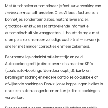
Met Autoboeker automatiseer je factuurverwerking van
herkennen
naar
afhandelen
. Onze AI leest facturen en
bonnetjes zonder templates, matcht leverancier,
grootboek en btw, en zet ontbrekende informatie
automatisch uit via vraagposten. Jij houdt de regie met
drempels, rollen en een volledige audit-trail — zo werk je
sneller, met minder correcties en meer zekerheid.
Een rommelige administratie kost tijd en geld.
Autoboeker geeft je direct overzicht: realtime KPI’s
(zoals auto-boekings % en doorlooptijd), bank- en
betalingsmatching en heldere controles op dubbele of
afwijkende boekingen. Dankzij onze koppelingen is alles in
enkele minuten aangesloten en kun je direct boekingen
verwerken.
Plan een gratis demo voor persoonlijk advies en bekijk