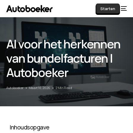
Starten
AI voor het herkennen
AI
van bundelfacturen |
Autoboeker
Autoboeker
Maart 10, 2026
2 Min Read
Inhoudsopgave