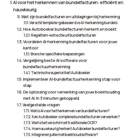
AI voor het herkennen van bundelfacturen: efficiënt en
nauwkeurig
Wat zijn bundelfacturen en uitdagingen bij herkenning
Verschil template-gebaseerd vs AI-herkenning bundels
Hoe Autoboeker bundelfacturen herkent en boekt
Regelitem-extractie uit bundelfacturen
Voordelen AI-herkenning bundelfacturen voor jouw
kantoor
Branche-specifieke toepassingen
Vergelijking beste AI-software voor
bundelfactuurherkenning
Technische superioriteit Autoboeker
Implementeer AI-bundelfactuurherkenning stap voor
stap
De oplossing voor verwerking van jouw boekhouding
met AI. In 3 minuten gekoppeld.
Veelgestelde vragen
Wat is AI voor het herkennen van bundelfacturen?
Kan Autoboeker complexe bundelfacturen verwerken?
Wat is het verschil met traditionele OCR?
Hoe nauwkeurig herkent Autoboeker bundelfacturen?
Integreren jullie met boekhoudsoftware?