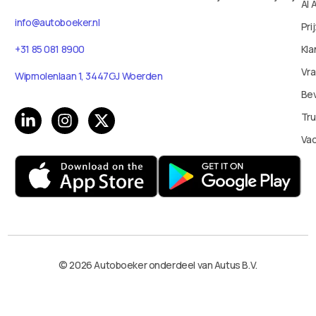
AI 
info@autoboeker.nl
Pri
Kla
+31 85 081 8900
Vr
Wipmolenlaan 1, 3447GJ Woerden
Bev
Tru
Va
© 2026 Autoboeker onderdeel van Autus B.V.