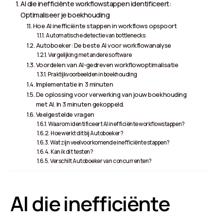
AI die inefficiënte workflowstappen identificeert:
Optimaliseer je boekhouding
Hoe AI inefficiënte stappen in workflows opspoort
Automatische detectie van bottlenecks
Autoboeker: De beste AI voor workflowanalyse
Vergelijking met andere software
Voordelen van AI-gedreven workflowoptimalisatie
Praktijkvoorbeelden in boekhouding
Implementatie in 3 minuten
De oplossing voor verwerking van jouw boekhouding
met AI. In 3 minuten gekoppeld.
Veelgestelde vragen
Waarom identificeert AI inefficiënte workflowstappen?
Hoe werkt dit bij Autoboeker?
Wat zijn veelvoorkomende inefficiënte stappen?
Kan ik dit testen?
Verschilt Autoboeker van concurrenten?
AI die inefficiënte