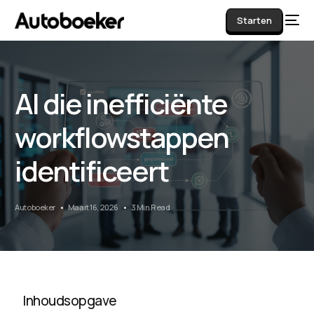
Starten
AI die inefficiënte
AI
workflowstappen
identificeert
Autoboeker
Maart 16, 2026
3 Min Read
Inhoudsopgave