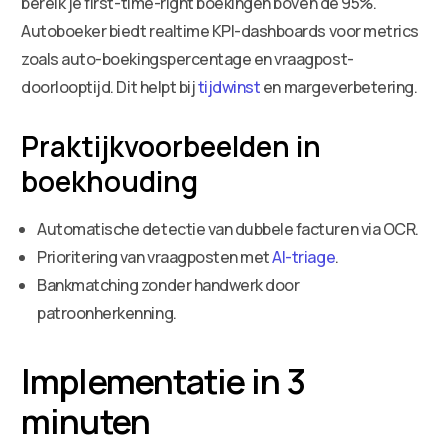
bereik je first-time-right boekingen boven de 95%.
Autoboeker biedt realtime KPI-dashboards voor metrics
zoals auto-boekingspercentage en vraagpost-
doorlooptijd. Dit helpt bij
tijdwinst
en margeverbetering.
Praktijkvoorbeelden in
boekhouding
Automatische detectie van dubbele facturen via OCR.
Prioritering van vraagposten met
AI-triage
.
Bankmatching zonder handwerk door
patroonherkenning.
Implementatie in 3
minuten