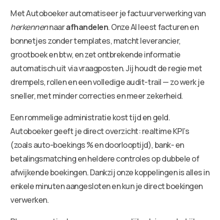
Met Autoboeker automatiseer je factuurverwerking van
herkennen
naar
afhandelen
. Onze AI leest facturen en
bonnetjes zonder templates, matcht leverancier,
grootboek en btw, en zet ontbrekende informatie
automatisch uit via vraagposten. Jij houdt de regie met
drempels, rollen en een volledige audit-trail — zo werk je
sneller, met minder correcties en meer zekerheid.
Een rommelige administratie kost tijd en geld.
Autoboeker geeft je direct overzicht: realtime KPI’s
(zoals auto-boekings % en doorlooptijd), bank- en
betalingsmatching en heldere controles op dubbele of
afwijkende boekingen. Dankzij onze koppelingen is alles in
enkele minuten aangesloten en kun je direct boekingen
verwerken.