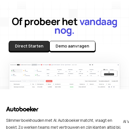
Of probeer het
vandaag
nog.
Direct Starten
Demo aanvragen
Slimmer boekhouden met AI. Autoboeker matcht, vraagt en
AI 
boekt. Zo werken teams met vertrouwen en zijn klanten altijd bij.