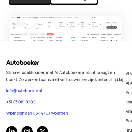
Slimmer boekhouden met AI. Autoboeker matcht, vraagt en
AI 
boekt. Zo werken teams met vertrouwen en zijn klanten altijd bij.
AI 
info@autoboeker.nl
Pri
+31 85 081 8900
Kla
Vr
Wipmolenlaan 1, 3447GJ Woerden
Bev
Tru