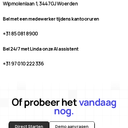
Wipmolenlaan 1, 3447GJ Woerden
Bel met een medewerker tijdens kantooruren
+31 85 081 8900
Bel 24/7 met Linda onze AI assistent
+31 97 010 222 336
Of probeer het
vandaag
nog.
Direct Starten
Demo aanvragen