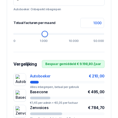
Autoboeker: Onbeperkt inbegrepen
Totaal facturen per maand
0
1.000
10.000
50.000
Vergelijking
Bespaar gemiddeld € 9.198,80 /jaar
Autoboeker
€ 210,00
Alles inbegrepen, betaal per gebruik
Basecone
€ 495,00
€1,45 per admin + €0,35 per factuur
Zenvoices
€ 784,70