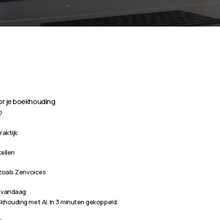
or je boekhouding
?
aktijk
ellen
 zoals Zenvoices
e vandaag
khouding met AI. In 3 minuten gekoppeld.