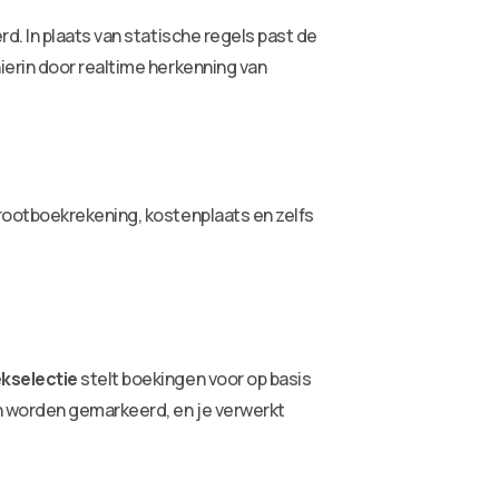
d. In plaats van statische regels past de
erin door realtime herkenning van
rootboekrekening, kostenplaats en zelfs
kselectie
stelt boekingen voor op basis
n worden gemarkeerd, en je verwerkt