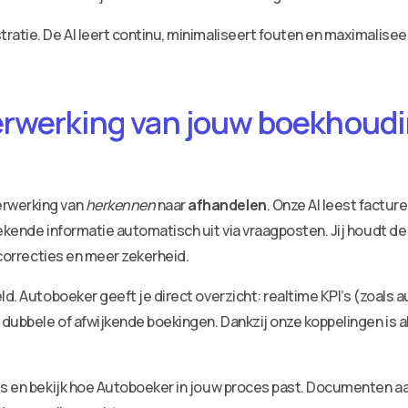
ratie. De AI leert continu, minimaliseert fouten en maximalisee
erwerking van jouw boekhoudin
erwerking van
herkennen
naar
afhandelen
. Onze AI leest factu
ekende informatie automatisch uit via vraagposten. Jij houdt de
 correcties en meer zekerheid.
ld. Autoboeker geeft je direct overzicht: realtime KPI’s (zoals 
dubbele of afwijkende boekingen. Dankzij onze koppelingen is a
ies en bekijk hoe Autoboeker in jouw proces past. Documenten 