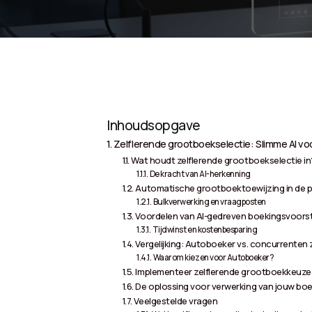
Inhoudsopgave
Zelflerende grootboekselectie: Slimme AI vo
Wat houdt zelflerende grootboekselectie in
De kracht van AI-herkenning
Automatische grootboektoewijzing in de pr
Bulkverwerking en vraagposten
Voordelen van AI-gedreven boekingsvoorst
Tijdwinst en kostenbesparing
Vergelijking: Autoboeker vs. concurrenten
Waarom kiezen voor Autoboeker?
Implementeer zelflerende grootboekkeuz
De oplossing voor verwerking van jouw boe
Veelgestelde vragen