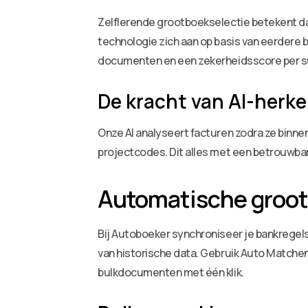
Zelflerende grootboekselectie betekent dat 
technologie zich aan op basis van eerdere 
documenten en een zekerheidsscore per s
De kracht van AI-herk
Onze AI analyseert facturen zodra ze binn
projectcodes. Dit alles met een betrouwbare
Automatische grootb
Bij Autoboeker synchroniseer je bankregel
van historische data. Gebruik Auto Matche
bulkdocumenten met één klik.