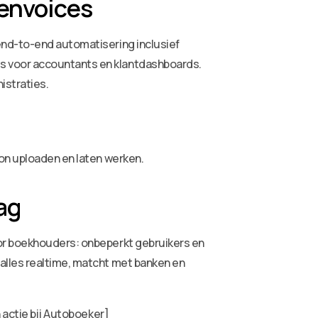
Zenvoices
end-to-end automatisering inclusief
s voor accountants en klantdashboards.
istraties.
oon uploaden en laten werken.
ag
oor boekhouders: onbeperkt gebruikers en
alles realtime, matcht met banken en
 actie bij Autoboeker]