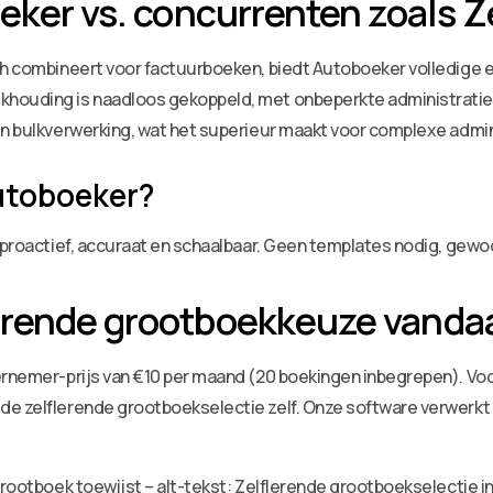
oeker vs. concurrenten zoals 
ech combineert voor factuurboeken, biedt Autoboeker volledige 
khouding is naadloos gekoppeld, met onbeperkte administratie
en bulkverwerking, wat het superieur maakt voor complexe admin
utoboeker?
: proactief, accuraat en schaalbaar. Geen templates nodig, gew
erende grootboekkeuze vanda
dernemer-prijs van €10 per maand (20 boekingen inbegrepen). V
de zelflerende grootboekselectie zelf. Onze software verwerkt 
grootboek toewijst – alt-tekst: Zelflerende grootboekselectie in