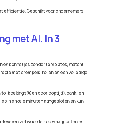
rt efficiëntie. Geschikt voor ondernemers,
g met AI. In 3
ren en bonnetjes zonder templates, matcht
 regie met drempels, rollen en een volledige
auto-boekings % en doorlooptijd), bank- en
lles in enkele minuten aangesloten en kun
aanleveren, antwoorden op vraagposten en