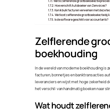
Wat is zelflerende grootboekselectie precies
Hoe verschilt Autoboeker van Zenvoices?
Kan ik bulk facturen verwerken met deze te
Wat kost zelflerende grootboekselectie bij
Is de software geschikt voor accountants?
Zelflerende gro
boekhouding
In de wereld van moderne boekhouding is
z
facturen, bonnetjes en banktransacties au
leveranciers en wijst met hoge zekerheid d
het verschil: van handmatig boeken naar sli
Wat houdt zelfleren