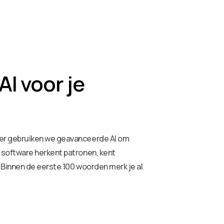
I voor je
er gebruiken we geavanceerde AI om
 software herkent patronen, kent
 Binnen de eerste 100 woorden merk je al