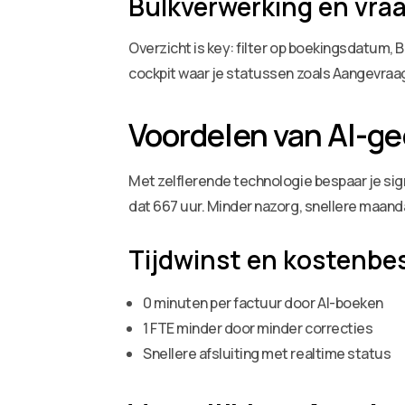
Bulkverwerking en vra
Overzicht is key: filter op boekingsdatum,
cockpit waar je statussen zoals Aangevraa
Voordelen van AI-ge
Met zelflerende technologie bespaar je signi
dat 667 uur. Minder nazorg, snellere maanda
Tijdwinst en kostenbe
0 minuten per factuur door AI-boeken
1 FTE minder door minder correcties
Snellere afsluiting met realtime status