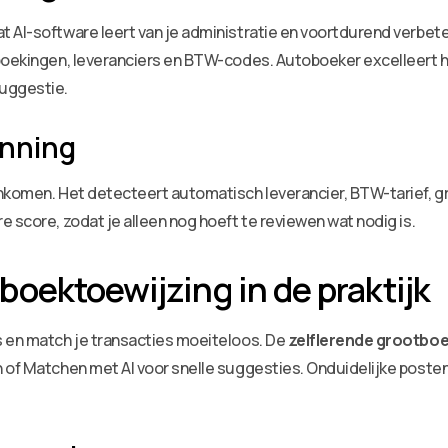
AI-software leert van je administratie en voortdurend verbeter
boekingen, leveranciers en BTW-codes. Autoboeker excelleert hi
uggestie.
enning
enkomen. Het detecteert automatisch leverancier, BTW-tarief, g
 score, zodat je alleen nog hoeft te reviewen wat nodig is.
oektoewijzing in de praktijk
s en match je transacties moeiteloos. De
zelflerende grootboe
n of Matchen met AI voor snelle suggesties. Onduidelijke poste