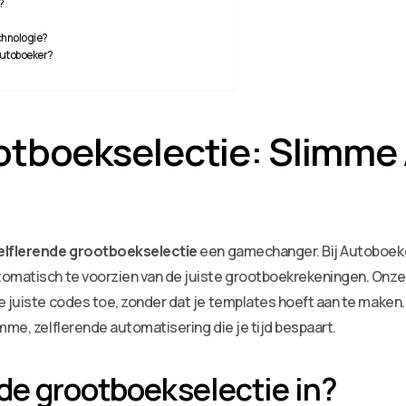
?
chnologie?
 Autoboeker?
otboekselectie: Slimme A
elflerende grootboekselectie
een gamechanger. Bij Autoboek
tomatisch te voorzien van de juiste grootboekrekeningen. Onze
e juiste codes toe, zonder dat je templates hoeft aan te maken.
mme, zelflerende automatisering die je tijd bespaart.
de grootboekselectie in?