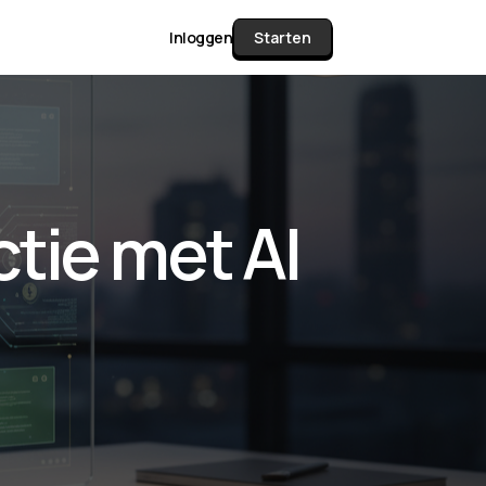
Inloggen
Starten
unctie Matrix
tie met AI
gelijk alle pakketten en mogelijkheden
or documenten verzamelen en facturen
werken tot controleren, boeken, bank
ching & klant dashboard.