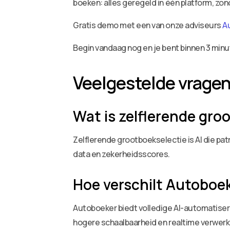
boeken: alles geregeld in één platform, zo
Gratis demo met een van onze adviseurs
A
Begin vandaag nog en je bent binnen 3 minu
Veelgestelde vrage
Wat is zelflerende gro
Zelflerende grootboekselectie is AI die pa
data en zekerheidsscores.
Hoe verschilt Autoboe
Autoboeker biedt volledige AI-automatiseri
hogere schaalbaarheid en realtime verwerk