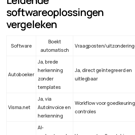
softwareoplossingen
vergeleken
Boekt
Software
Vraagposten/uitzonderin
automatisch
Ja, brede
herkenning
Ja, direct geïntegreerd en
Autoboeker
zonder
uitlegbaar
templates
Ja, via
Workflow voor goedkeuring
Visma.net
AutoInvoice en
controles
herkenning
AI-