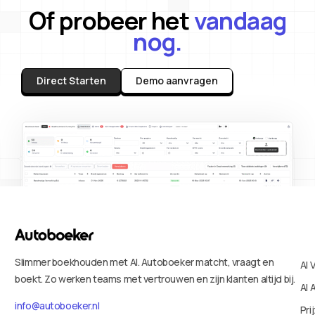
Of probeer het
vandaag
nog.
Direct Starten
Demo aanvragen
Slimmer boekhouden met AI. Autoboeker matcht, vraagt en
AI 
boekt. Zo werken teams met vertrouwen en zijn klanten altijd bij.
AI 
info@autoboeker.nl
Pri