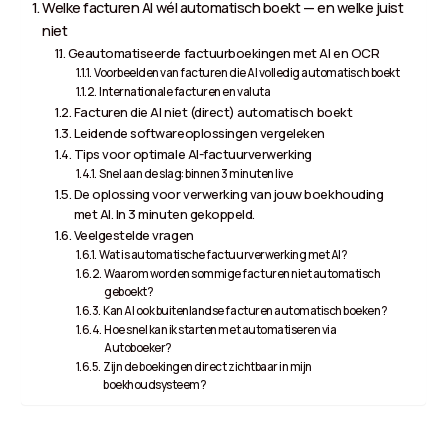
Welke facturen AI wél automatisch boekt — en welke juist
niet
Geautomatiseerde factuurboekingen met AI en OCR
Voorbeelden van facturen die AI volledig automatisch boekt
Internationale facturen en valuta
Facturen die AI niet (direct) automatisch boekt
Leidende softwareoplossingen vergeleken
Tips voor optimale AI-factuurverwerking
Snel aan de slag: binnen 3 minuten live
De oplossing voor verwerking van jouw boekhouding
met AI. In 3 minuten gekoppeld.
Veelgestelde vragen
Wat is automatische factuurverwerking met AI?
Waarom worden sommige facturen niet automatisch
geboekt?
Kan AI ook buitenlandse facturen automatisch boeken?
Hoe snel kan ik starten met automatiseren via
Autoboeker?
Zijn de boekingen direct zichtbaar in mijn
boekhoudsysteem?