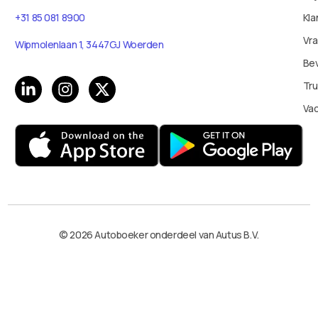
Kla
+31 85 081 8900
Vr
Wipmolenlaan 1, 3447GJ Woerden
Bev
Tru
Va
© 2026 Autoboeker onderdeel van Autus B.V.