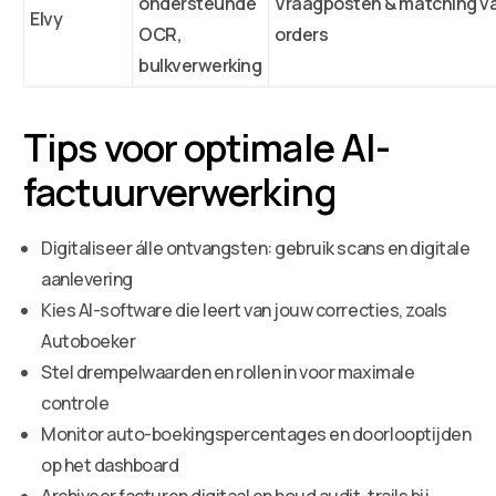
ondersteunde
Vraagposten & matching v
Elvy
OCR,
orders
bulkverwerking
Tips voor optimale AI-
factuurverwerking
Digitaliseer álle ontvangsten: gebruik scans en digitale
aanlevering
Kies AI-software die leert van jouw correcties, zoals
Autoboeker
Stel drempelwaarden en rollen in voor maximale
controle
Monitor auto-boekingspercentages en doorlooptijden
op het dashboard
Archiveer facturen digitaal en houd audit-trails bij