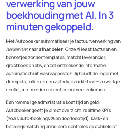
verwerking van jouw
boekhouding met AI. In 3
minuten gekoppeld.
Met Autoboeker automatiseer je factuurverwerking van
herkennen
naar
afhandelen
. Onze AI leest facturen en
bonnetjes zonder templates, matcht leverancier,
grootboek en btw, en zet ontbrekende informatie
automatisch uit via vraagposten. Jij houdt de regie met
drempels, rollen en een volledige audit-trail — zo werk je
sneller, met minder correcties en meer zekerheid.
Een rommelige administratie kost tijd en geld.
Autoboeker geeft je direct overzicht: realtime KPI’s
(zoals auto-boekings % en doorlooptijd), bank- en
betalingsmatching en heldere controles op dubbele of