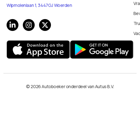
Vr
Wipmolenlaan 1, 3447GJ Woerden
Bev
Tru
Va
© 2026 Autoboeker onderdeel van Autus B.V.