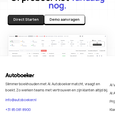
nog.
Direct Starten
Demo aanvragen
Slimmer boekhouden met AI. Autoboeker matcht, vraagt en
AI 
boekt. Zo werken teams met vertrouwen en zijn klanten altijd bij.
AI 
info@autoboeker.nl
Pri
+31 85 081 8900
Kla