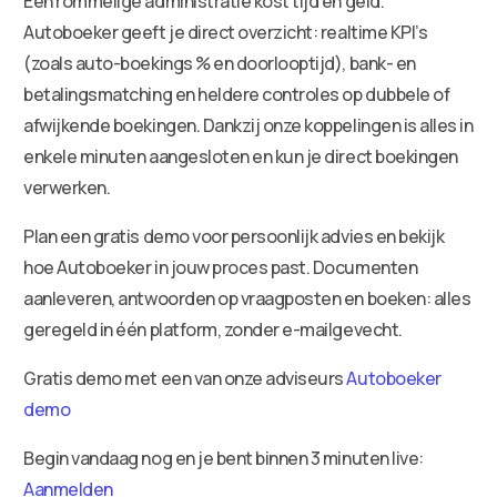
Een rommelige administratie kost tijd en geld.
Autoboeker geeft je direct overzicht: realtime KPI’s
(zoals auto-boekings % en doorlooptijd), bank- en
betalingsmatching en heldere controles op dubbele of
afwijkende boekingen. Dankzij onze koppelingen is alles in
enkele minuten aangesloten en kun je direct boekingen
verwerken.
Plan een gratis demo voor persoonlijk advies en bekijk
hoe Autoboeker in jouw proces past. Documenten
aanleveren, antwoorden op vraagposten en boeken: alles
geregeld in één platform, zonder e-mailgevecht.
Gratis demo met een van onze adviseurs
Autoboeker
demo
Begin vandaag nog en je bent binnen 3 minuten live:
Aanmelden