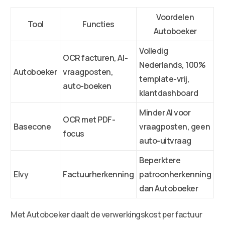
Voordelen
Tool
Functies
Autoboeker
Volledig
OCR facturen, AI-
Nederlands, 100%
Autoboeker
vraagposten,
template-vrij,
auto-boeken
klantdashboard
Minder AI voor
OCR met PDF-
Basecone
vraagposten, geen
focus
auto-uitvraag
Beperktere
Elvy
Factuurherkenning
patroonherkenning
dan Autoboeker
Met Autoboeker daalt de verwerkingskost per factuur