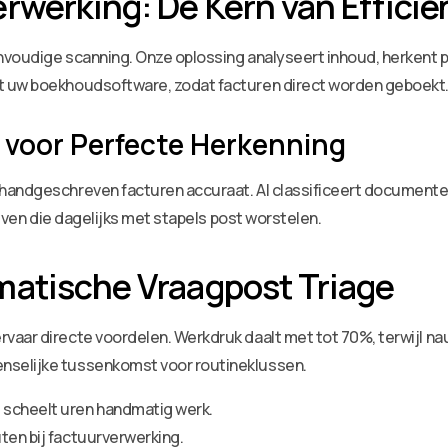
rwerking: De Kern van Efficië
oudige scanning. Onze oplossing analyseert inhoud, herkent pat
t uw boekhoudsoftware, zodat facturen direct worden geboekt
voor Perfecte Herkenning
handgeschreven facturen accuraat. AI classificeert documenten
ijven die dagelijks met stapels post worstelen.
matische Vraagpost Triage
rvaar directe voordelen. Werkdruk daalt met tot 70%, terwijl n
nselijke tussenkomst voor routineklussen.
 scheelt uren handmatig werk.
ten bij factuurverwerking.