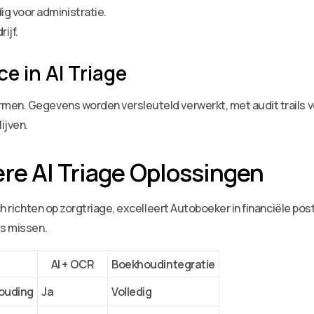
g voor administratie.
ijf.
e in AI Triage
en. Gegevens worden versleuteld verwerkt, met audit trails voo
ijven.
re AI Triage Oplossingen
ich richten op zorgtriage, excelleert Autoboeker in financiële 
ls missen.
AI + OCR
Boekhoudintegratie
ouding
Ja
Volledig