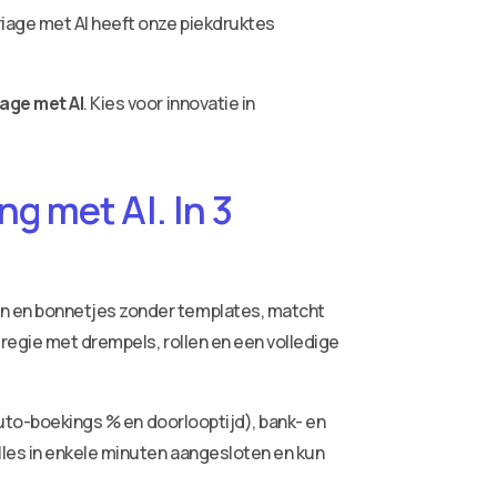
iage met AI heeft onze piekdruktes
age met AI
. Kies voor innovatie in
g met AI. In 3
ren en bonnetjes zonder templates, matcht
 regie met drempels, rollen en een volledige
auto-boekings % en doorlooptijd), bank- en
lles in enkele minuten aangesloten en kun