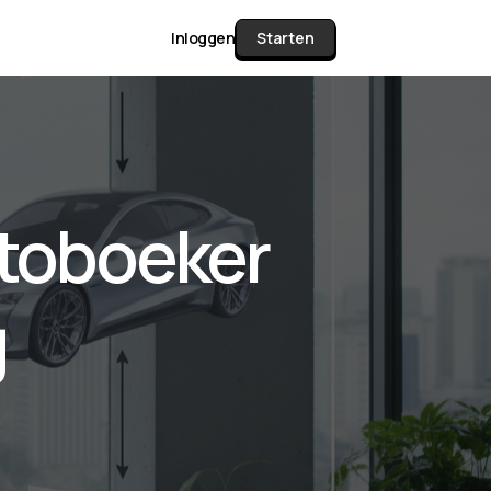
Inloggen
Starten
unctie Matrix
utoboeker
gelijk alle pakketten en mogelijkheden
or documenten verzamelen en facturen
g
werken tot controleren, boeken, bank
ching & klant dashboard.