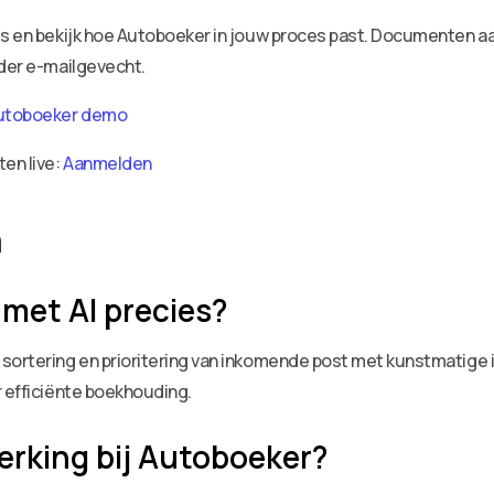
ies en bekijk hoe Autoboeker in jouw proces past. Documenten 
nder e-mailgevecht.
utoboeker demo
ten live:
Aanmelden
n
 met AI precies?
sortering en prioritering van inkomende post met kunstmatige i
r efficiënte boekhouding.
erking bij Autoboeker?