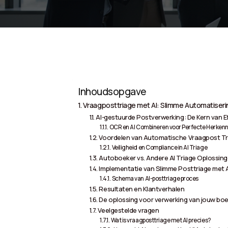
Inhoudsopgave
Vraagposttriage met AI: Slimme Automatiser
AI-gestuurde Postverwerking: De Kern van Ef
OCR en AI Combineren voor Perfecte Herken
Voordelen van Automatische Vraagpost Tr
Veiligheid en Compliance in AI Triage
Autoboeker vs. Andere AI Triage Oplossin
Implementatie van Slimme Posttriage met 
Schema van AI-posttriage proces
Resultaten en Klantverhalen
De oplossing voor verwerking van jouw boe
Veelgestelde vragen
Wat is vraagposttriage met AI precies?