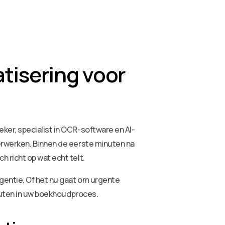
tisering voor
er, specialist in OCR-software en AI-
erwerken. Binnen de eerste minuten na
 richt op wat echt telt.
gentie. Of het nu gaat om urgente
fouten in uw boekhoudproces.