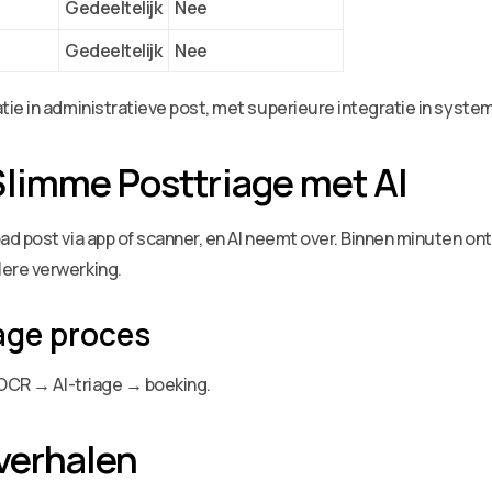
Gedeeltelijk
Nee
Gedeeltelijk
Nee
e in administratieve post, met superieure integratie in system
Slimme Posttriage met AI
d post via app of scanner, en AI neemt over. Binnen minuten ont
ere verwerking.
age proces
 OCR → AI-triage → boeking.
verhalen