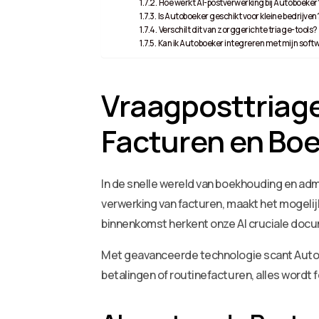
Hoe werkt AI-postverwerking bij Autoboeker
Is Autoboeker geschikt voor kleine bedrijven
Verschilt dit van zorggerichte triage-tools?
Kan ik Autoboeker integreren met mijn soft
Vraagposttriage
Facturen en Bo
In de snelle wereld van boekhouding en admi
verwerking van facturen, maakt het mogeli
binnenkomst herkent onze AI cruciale docum
Met geavanceerde technologie scant Autoboe
betalingen of routinefacturen, alles wordt