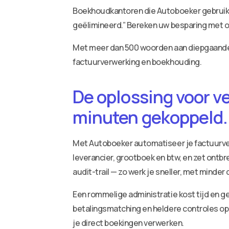
Boekhoudkantoren die Autoboeker gebruiken
geëlimineerd.” Bereken uw besparing met o
Met meer dan 500 woorden aan diepgaande i
factuurverwerking en boekhouding.
De oplossing voor v
minuten gekoppeld.
Met Autoboeker automatiseer je factuurv
leverancier, grootboek en btw, en zet ontbr
audit-trail — zo werk je sneller, met minder
Een rommelige administratie kost tijd en ge
betalingsmatching en heldere controles op 
je direct boekingen verwerken.