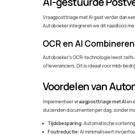
AI-gestuurde Postve
Vraagposttriage met AI gaat verder dan eenv
Autoboeker integreren we dit naadloos me
OCR en AI Combineren 
Autoboeker’s OCR-technologie leest zelfs 
of leveranciers. Dit is ideaal voor mkb-bedr
Voordelen van Auto
Implementeer
vraagposttriage met AI
en e
duizenden documenten per dag, zonder me
Tijdsbesparing:
Automatische sortering
Foutreductie:
AI minimaliseert invoerfou