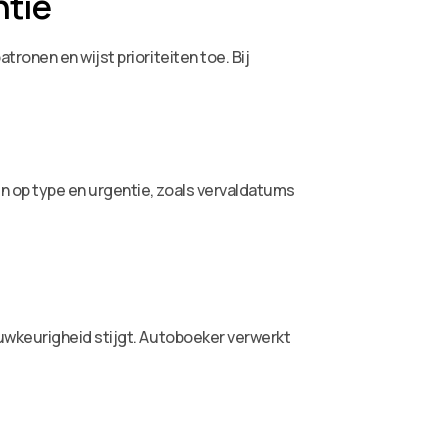
ntie
ronen en wijst prioriteiten toe. Bij
.
 op type en urgentie, zoals vervaldatums
auwkeurigheid stijgt. Autoboeker verwerkt