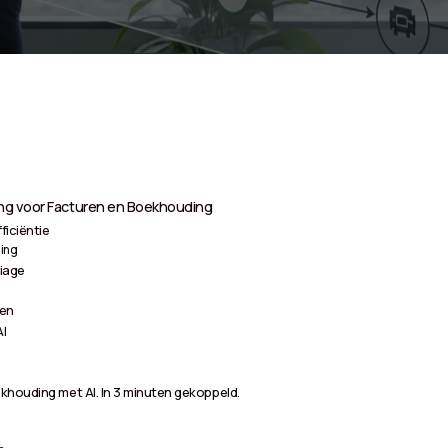
ing voor Facturen en Boekhouding
ficiëntie
ning
iage
gen
AI
khouding met AI. In 3 minuten gekoppeld.