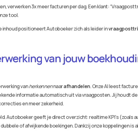
, verwerken 3x meer facturen per dag. Een klant: “Vraagposttr
nze tool.
nhoud positioneert Autoboeker zich als leider in
vraagposttri
erwerking van jouw boekhoudin
erwerking van
herkennen
naar
afhandelen
. Onze AI leest factu
ekende informatie automatisch uit via vraagposten. Jij houdt de
 correcties en meer zekerheid.
ld. Autoboeker geeft je direct overzicht: realtime KPI’s (zoals 
dubbele of afwijkende boekingen. Dankzij onze koppelingen is a