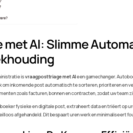
?
?
ware?
 met AI: Slimme Automa
ekhouding
nistratie is
vraagposttriage met AI
een gamechanger. Autoboek
jk om inkomende post automatisch te sorteren, prioriteren en v
enten zoals facturen, bonnen en contracten, zodat uw team zich
ker fysieke en digitale post, extraheert data en triëert op ur
 feilloos afgehandeld. Dit bespaart uren werk en minimaliseert 