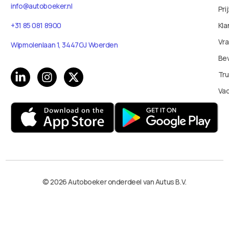
info@autoboeker.nl
Pri
Kla
+31 85 081 8900
Vr
Wipmolenlaan 1, 3447GJ Woerden
Bev
Tru
Va
© 2026 Autoboeker onderdeel van Autus B.V.