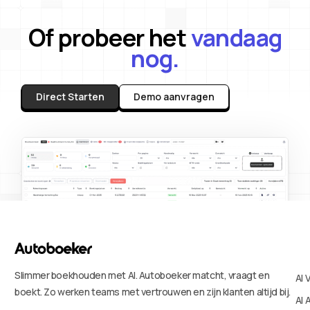
Of probeer het
vandaag
nog.
Direct Starten
Demo aanvragen
Slimmer boekhouden met AI. Autoboeker matcht, vraagt en
AI 
boekt. Zo werken teams met vertrouwen en zijn klanten altijd bij.
AI 