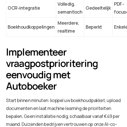
Volledig,
PDF-
OCR-integratie
Gedeeltelijk
semantisch
focus
Meerdere,
Boekhoudkoppelingen
Beperkt
Enkel
realtime
Implementeer
vraagpostprioritering
eenvoudig met
Autoboeker
Start binnen minuten: koppel uw boekhoudpakket, upload
documenten en laat machine learning de prioriteiten
bepalen. Geen installatie nodig, schaalbaar vanaf €49 per
maand. Duizenden bedrijven vertrouwen op onze AI-co-