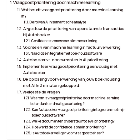
Vraagpostprioritering door machine learning
Wat houdt vraagpostprioritering door machine learning
in?
De rol van AI in semantische analyse
AI-gestuurde prioritering van openstaande transacties
bij Autoboeker
Confidence-zones voor slimme sortering
Voordelen van machine learning in factuurverwerking
Naadloze integratie met boekhoudsoftware
Autoboeker vs. concurrenten in AI-prioritering
Implementeer vraagpostprioritering eenvoudig met
Autoboeker
De oplossing voor verwerking van jouw boekhouding
met AI. In 3 minuten gekoppeld.
Veelgestelde vragen
Waarom is vraagpostprioritering door machine learning
beter dan handmatige sortering?
Kan Autoboeker vraagpostprioritering integreren met mijn
boekhoudsoftware?
Welke documenten ondersteunt de AI-prioritering?
Hoe werkt de confidence-zone in prioritering?
Is Autoboeker veiliger voor vraagpostbeheer?