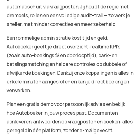
automatisch uit via vraagposten. Jij houdt de regie met
drempels, rollen en een volledige audit-trail — zo werk je
sneller, met minder correcties en meer zekerheid.
Een rommelige administratie kost tijd en geld.
Autoboeker geeft je direct overzicht: realtime KPI’s
(zoals auto-boekings % en doorlooptijd), bank- en
betalingsmatching en heldere controles op dubbele of
afwijkende boekingen. Dankzij onze koppelingen is alles in
enkele minuten aangesloten en kun je direct boekingen
verwerken.
Plan een gratis demo voor persoonlijk advies en bekijk
hoe Autoboeker in jouw proces past. Documenten
aanleveren, antwoorden op vraagposten en boeken: alles
geregeld in één platform, zonder e-mailgevecht.