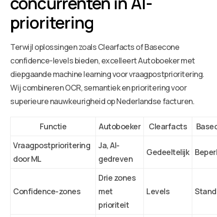
concurrenten in AI-
prioritering
Terwijl oplossingen zoals Clearfacts of Basecone
confidence-levels bieden, excelleert Autoboeker met
diepgaande machine learning voor vraagpostprioritering.
Wij combineren OCR, semantiek en prioritering voor
superieure nauwkeurigheid op Nederlandse facturen.
Functie
Autoboeker
Clearfacts
Base
Vraagpostprioritering
Ja, AI-
Gedeeltelijk
Beper
door ML
gedreven
Drie zones
Confidence-zones
met
Levels
Stand
prioriteit