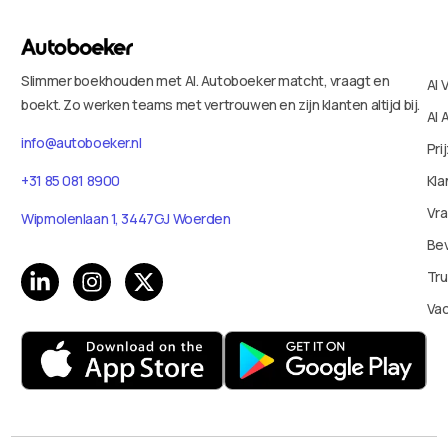
Slimmer boekhouden met AI. Autoboeker matcht, vraagt en
AI 
boekt. Zo werken teams met vertrouwen en zijn klanten altijd bij.
AI 
info@autoboeker.nl
Pri
+31 85 081 8900
Kla
Vr
Wipmolenlaan 1, 3447GJ Woerden
Bev
Tru
Va