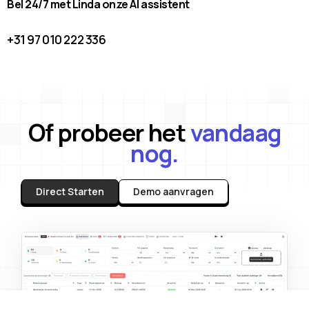
Bel 24/7 met Linda onze AI assistent
+31 97 010 222 336
Of probeer het
vandaag
nog.
Direct Starten
Demo aanvragen