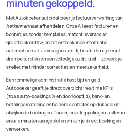
minuten gekoppeld.
Met Autoboeker automatiseer je factuurverwerking van
herkennen
naar
afhandelen
. Onze AI leest facturen en
bonnetjes zonder templates, matcht leverancier,
grootboek en btw, en zet ontbrekende informatie
automatisch uit via vraagposten. Jij houdt de regie met
drempels, rollen en een volledige audit-trail — zo werk je
sneller, met minder correcties en meer zekerheid.
Een rommelige administratie kost tijd en geld.
Autoboeker geeft je direct overzicht: realtime KPI’s
(zoals auto-boekings % en doorlooptijd), bank- en
betalingsmatching en heldere controles op dubbele of
afwijkende boekingen. Dankzij onze koppelingen is alles in
enkele minuten aangesloten en kun je direct boekingen
verwerken.