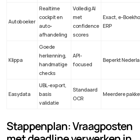
Realtime
Volledig AI
cockpit en
met
Exact, e-Boekh
Autoboeker
auto-
confidence
ERP
afhandeling
scores
Goede
herkenning,
API-
Klippa
Beperkt Nederl
handmatige
focused
checks
UBL-export,
Standaard
Easydata
basis
Meerdere pakke
OCR
validatie
Stappenplan: Vraagposten
met deadline verwerken in