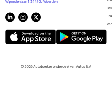
Wipmolenlaan 1, 3447GJ Woerden
Bev
Tru
Va
© 2026 Autoboeker onderdeel van Autus B.V.