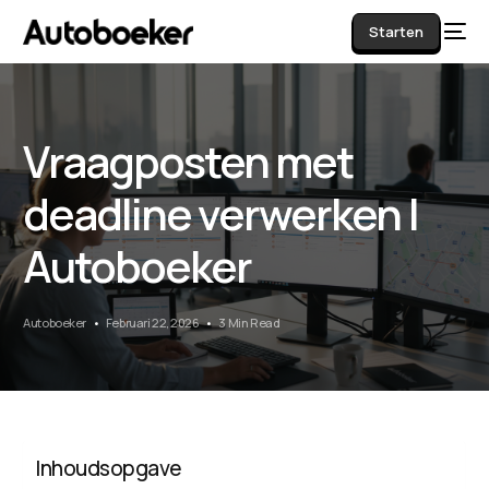
Starten
Vraagposten met
AI
deadline verwerken |
Autoboeker
Autoboeker
Februari 22, 2026
3 Min Read
Inhoudsopgave