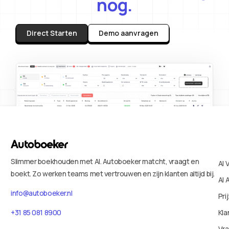
nog.
Direct Starten
Demo aanvragen
Slimmer boekhouden met AI. Autoboeker matcht, vraagt en
AI 
boekt. Zo werken teams met vertrouwen en zijn klanten altijd bij.
AI 
info@autoboeker.nl
Pri
+31 85 081 8900
Kla
Vr