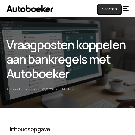
Starten
Vraagposten koppelen
AI
aan bankregels met
Autoboeker
Autoboeker
Februari 21, 2026
3 Min Read
Inhoudsopgave