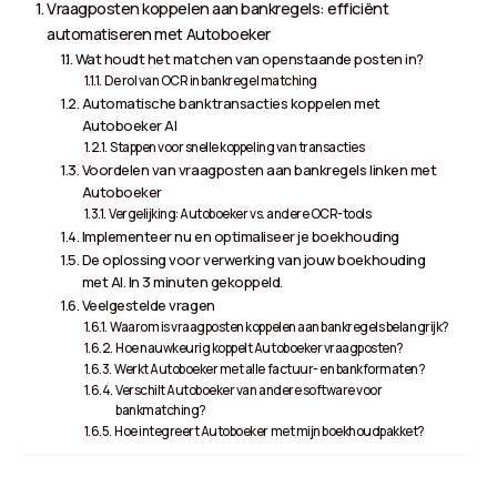
Vraagposten koppelen aan bankregels: efficiënt
automatiseren met Autoboeker
Wat houdt het matchen van openstaande posten in?
De rol van OCR in bankregel matching
Automatische banktransacties koppelen met
Autoboeker AI
Stappen voor snelle koppeling van transacties
Voordelen van vraagposten aan bankregels linken met
Autoboeker
Vergelijking: Autoboeker vs. andere OCR-tools
Implementeer nu en optimaliseer je boekhouding
De oplossing voor verwerking van jouw boekhouding
met AI. In 3 minuten gekoppeld.
Veelgestelde vragen
Waarom is vraagposten koppelen aan bankregels belangrijk?
Hoe nauwkeurig koppelt Autoboeker vraagposten?
Werkt Autoboeker met alle factuur- en bankformaten?
Verschilt Autoboeker van andere software voor
bankmatching?
Hoe integreert Autoboeker met mijn boekhoudpakket?