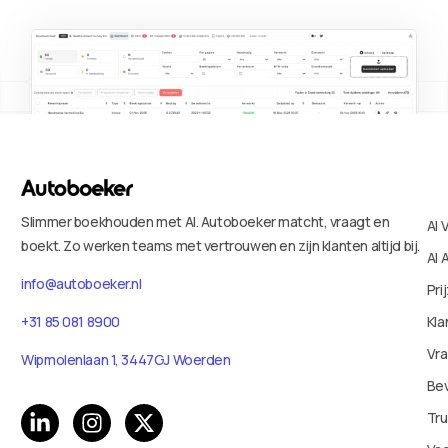
Slimmer boekhouden met AI. Autoboeker matcht, vraagt en
AI 
boekt. Zo werken teams met vertrouwen en zijn klanten altijd bij.
AI 
info@autoboeker.nl
Pri
+31 85 081 8900
Kla
Vr
Wipmolenlaan 1, 3447GJ Woerden
Bev
Tru