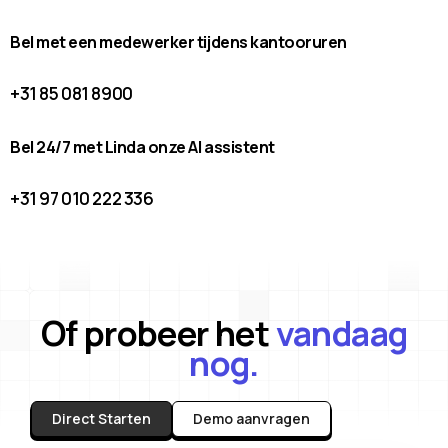
Bel met een medewerker tijdens kantooruren
+31 85 081 8900
Bel 24/7 met Linda onze AI assistent
+31 97 010 222 336
Of probeer het
vandaag
nog.
Direct Starten
Demo aanvragen