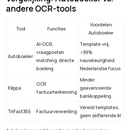
andere OCR-tools
Voordelen
Tool
Functies
Autoboeker
AI-OCR,
Template-vrij,
vraagposten
>99%
Autoboeker
matching, directe
nauwkeurigheid,
boeking
Nederlandse focus
Minder
OCR
Klippa
geavanceerde
factuurherkenning
bankkoppeling
Vereist templates,
TriFact365
Factuurverwerking
geen zelflerende AI