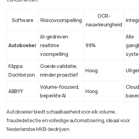
OCR-
Software
Risicovoorspelling
Integ
nauwkeurigheid
AI-gedreven
Alle
Autoboeker
realtime
99%
gang
voorspelling
syst
Klippa
Goede validatie,
Hoog
Uitge
DocHorizon
minder proactief
Volume-focused,
Cloud
ABBYY
Hoog
beperkte AI
base
Autoboeker biedt schaalbaarheid voor elk volume,
fraudedetectie en volledige automatisering, ideaal voor
Nederlandse MKB-bedrijven.