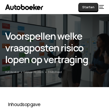
Starten
Voorspellen welke
AI
vraagposten risico
lopen op vertraging
Autoboeker
Februari 10, 2026
3 Min Read
Inhoudsopgave