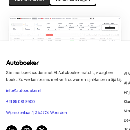
Slimmer boekhouden met AI. Autoboeker matcht, vraagt en
AI 
boekt. Zo werken teams met vertrouwen en zijn klanten altijd bij.
AI 
info@autoboeker.nl
Pri
+31 85 081 8900
Kla
Vr
Wipmolenlaan 1, 3447GJ Woerden
Bev
Tru