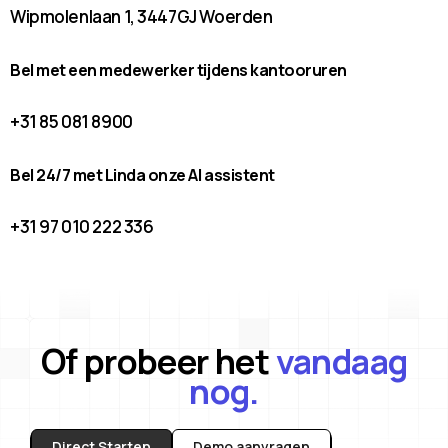
Wipmolenlaan 1, 3447GJ Woerden
Bel met een medewerker tijdens kantooruren
+31 85 081 8900
Bel 24/7 met Linda onze AI assistent
+31 97 010 222 336
Of probeer het
vandaag
nog.
Direct Starten
Demo aanvragen