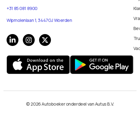
Kla
+31 85 081 8900
Vr
Wipmolenlaan 1, 3447GJ Woerden
Bev
Tru
Va
© 2026 Autoboeker onderdeel van Autus B.V.