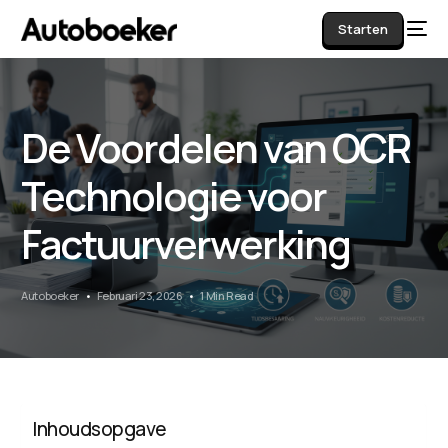
Starten
De Voordelen van OCR
AI
Technologie voor
Factuurverwerking
Autoboeker
Februari 23, 2026
1 Min Read
Inhoudsopgave