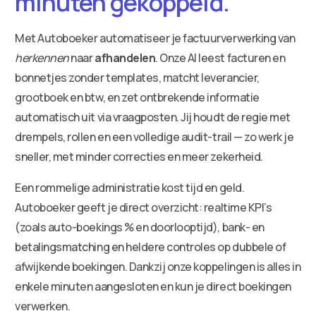
minuten gekoppeld.
Met Autoboeker automatiseer je factuurverwerking van
herkennen
naar
afhandelen
. Onze AI leest facturen en
bonnetjes zonder templates, matcht leverancier,
grootboek en btw, en zet ontbrekende informatie
automatisch uit via vraagposten. Jij houdt de regie met
drempels, rollen en een volledige audit-trail — zo werk je
sneller, met minder correcties en meer zekerheid.
Een rommelige administratie kost tijd en geld.
Autoboeker geeft je direct overzicht: realtime KPI’s
(zoals auto-boekings % en doorlooptijd), bank- en
betalingsmatching en heldere controles op dubbele of
afwijkende boekingen. Dankzij onze koppelingen is alles in
enkele minuten aangesloten en kun je direct boekingen
verwerken.