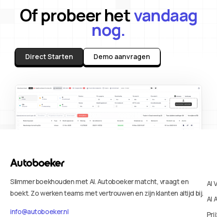
Of probeer het
vandaag
nog.
Direct Starten
Demo aanvragen
Slimmer boekhouden met AI. Autoboeker matcht, vraagt en
AI 
boekt. Zo werken teams met vertrouwen en zijn klanten altijd bij.
AI 
info@autoboeker.nl
Pri