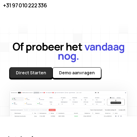
+31 97 010 222 336
Of probeer het
vandaag
nog.
Direct Starten
Demo aanvragen