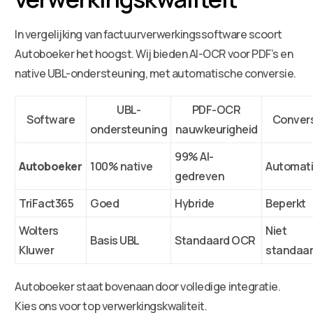
In vergelijking van factuurverwerkingssoftware scoort
Autoboeker het hoogst. Wij bieden AI-OCR voor PDF’s en
native UBL-ondersteuning, met automatische conversie.
UBL-
PDF-OCR
Software
Conver
ondersteuning
nauwkeurigheid
99% AI-
Autoboeker
100% native
Automat
gedreven
TriFact365
Goed
Hybride
Beperkt
Wolters
Niet
Basis UBL
Standaard OCR
Kluwer
standaa
Autoboeker staat bovenaan door volledige integratie.
Kies ons voor top verwerkingskwaliteit.