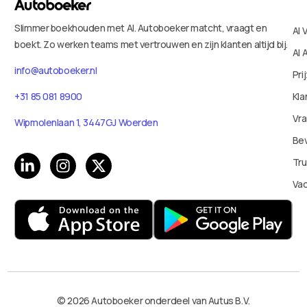
Slimmer boekhouden met AI. Autoboeker matcht, vraagt en
AI 
boekt. Zo werken teams met vertrouwen en zijn klanten altijd bij.
AI 
info@autoboeker.nl
Pri
+31 85 081 8900
Kla
Vr
Wipmolenlaan 1, 3447GJ Woerden
Bev
Tru
Va
© 2026 Autoboeker onderdeel van Autus B.V.