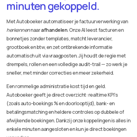
minuten gekoppeld.
Met Autoboeker automatiseer je factuurverwerking van
herkennen
naar
afhandelen
. Onze AI leest facturen en
bonnetjes zonder templates, matcht leverancier,
grootboek en btw, en zet ontbrekende informatie
automatisch uit via vraagposten. Jij houdt de regie met
drempels, rollen en een volledige audit-trail — zo werk je
sneller, met minder correcties en meer zekerheid.
Een rommelige administratie kost tijd en geld.
Autoboeker geeft je direct overzicht: realtime KPI’s
(zoals auto-boekings % en doorlooptijd), bank- en
betalingsmatching en heldere controles op dubbele of
afwijkende boekingen. Dankzij onze koppelingen is alles in
enkele minuten aangesloten en kun je direct boekingen