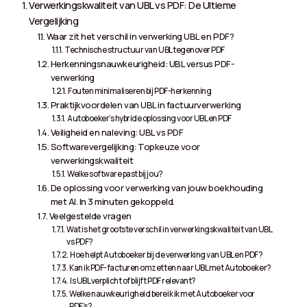
Verwerkingskwaliteit van UBL vs PDF: De Ultieme
Vergelijking
Waar zit het verschil in verwerking UBL en PDF?
Technische structuur van UBL tegenover PDF
Herkenningsnauwkeurigheid: UBL versus PDF-
verwerking
Fouten minimaliseren bij PDF-herkenning
Praktijkvoordelen van UBL in factuurverwerking
Autoboeker’s hybride oplossing voor UBL en PDF
Veiligheid en naleving: UBL vs PDF
Softwarevergelijking: Topkeuze voor
verwerkingskwaliteit
Welke software past bij jou?
De oplossing voor verwerking van jouw boekhouding
met AI. In 3 minuten gekoppeld.
Veelgestelde vragen
Wat is het grootste verschil in verwerkingskwaliteit van UBL
vs PDF?
Hoe helpt Autoboeker bij de verwerking van UBL en PDF?
Kan ik PDF-facturen omzetten naar UBL met Autoboeker?
Is UBL verplicht of blijft PDF relevant?
Welke nauwkeurigheid bereik ik met Autoboeker voor
PDF’s?