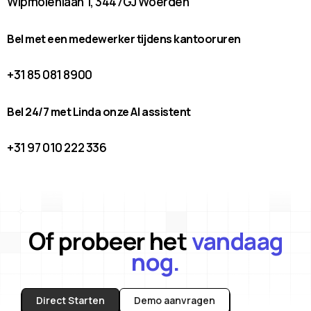
Wipmolenlaan 1, 3447GJ Woerden
Bel met een medewerker tijdens kantooruren
+31 85 081 8900
Bel 24/7 met Linda onze AI assistent
+31 97 010 222 336
Of probeer het
vandaag
nog.
Direct Starten
Demo aanvragen