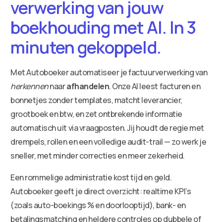
verwerking van jouw
boekhouding met AI. In 3
minuten gekoppeld.
Met Autoboeker automatiseer je factuurverwerking van
herkennen
naar
afhandelen
. Onze AI leest facturen en
bonnetjes zonder templates, matcht leverancier,
grootboek en btw, en zet ontbrekende informatie
automatisch uit via vraagposten. Jij houdt de regie met
drempels, rollen en een volledige audit-trail — zo werk je
sneller, met minder correcties en meer zekerheid.
Een rommelige administratie kost tijd en geld.
Autoboeker geeft je direct overzicht: realtime KPI’s
(zoals auto-boekings % en doorlooptijd), bank- en
betalingsmatching en heldere controles op dubbele of