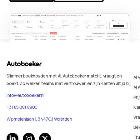
Slimmer boekhouden met AI. Autoboeker matcht, vraagt en
AI 
boekt. Zo werken teams met vertrouwen en zijn klanten altijd bij.
AI 
info@autoboeker.nl
Pri
Kla
+31 85 081 8900
Vr
Wipmolenlaan 1, 3447GJ Woerden
Bev
Tru