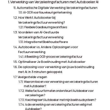
Verwerking van Verzekeringsfacturen met Autoboeker AI
Automatische Digitale Verwerking Verzekeringsfacturen
AI-OCR voor Nauwkeurige Herkenning
Hoe Werkt Autoboeker bij
Verzekeringsfactuurverwerking?
Flexibele Goedkeuringsworkflows
Voordelen van AI-Gestuurde
Verzekeringsfactuurverwerking
Integratie met Boekhoudsoftware
Autoboeker vs. Andere Oplossingen voor
Factuurverwerking
Afbeelding: OCR-proces verzekeringsfactuur
Optimaliseer Je Boekhouding met Autoboeker
De oplossing voor verwerking van jouw boekhouding
met AI. In 3 minuten gekoppeld.
Veelgestelde vragen
Waarom kiezen voor verwerking van verzekeringsfacturen
met Autoboeker?
Welke factuurformaten ondersteunt Autoboeker voor
verzekeringen?
Hoe integreert Autoboeker met mijn boekhoudsysteem?
Is de verwerking van verzekeringsfacturen veilig met
Autoboeker?