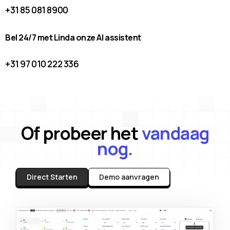
+31 85 081 8900
Bel 24/7 met Linda onze AI assistent
+31 97 010 222 336
Of probeer het
vandaag
nog.
Direct Starten
Demo aanvragen