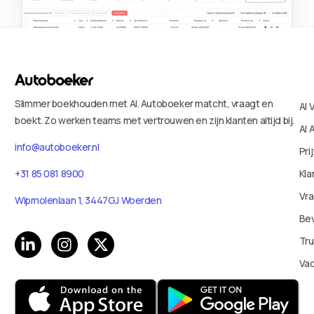
Slimmer boekhouden met AI. Autoboeker matcht, vraagt en
AI 
boekt. Zo werken teams met vertrouwen en zijn klanten altijd bij.
AI 
info@autoboeker.nl
Pri
+31 85 081 8900
Kla
Vr
Wipmolenlaan 1, 3447GJ Woerden
Bev
Tru
Va