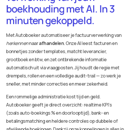
boekhouding met AI. In 3
minuten gekoppeld.
Met Autoboeker automatiseer je factuurverwerking van
herkennen
naar
afhandelen
. Onze AI leest facturen en
bonnetjes zonder templates, matcht leverancier,
grootboek en btw, en zet ontbrekende informatie
automatisch uit via vraagposten. Jij houdt de regie met
drempels, rollen en een volledige audit-trail — zo werk je
sneller, met minder correcties en meer zekerheid.
Een rommelige administratie kost tijd en geld.
Autoboeker geeft je direct overzicht: realtime KPI’s
(zoals auto-boekings % en doorlooptijd), bank- en
betalingsmatching en heldere controles op dubbele of
afwijkende boekingen. Dankzij onze koppelingen is alles in