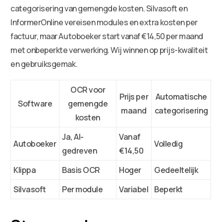
categorisering van gemengde kosten. Silvasoft en
InformerOnline vereisen modules en extra kosten per
factuur, maar Autoboeker start vanaf €14,50 per maand
met onbeperkte verwerking. Wij winnen op prijs-kwaliteit
en gebruiksgemak.
OCR voor
Prijs per
Automatische
Software
gemengde
maand
categorisering
kosten
Ja, AI-
Vanaf
Autoboeker
Volledig
gedreven
€14,50
Klippa
Basis OCR
Hoger
Gedeeltelijk
Silvasoft
Per module
Variabel
Beperkt