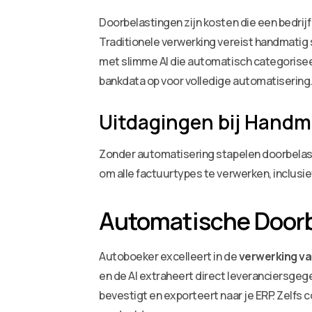
Doorbelastingen zijn kosten die een bedrij
Traditionele verwerking vereist handmatig 
met slimme AI die automatisch categorisee
bankdata op voor volledige automatisering
Uitdagingen bij Handm
Zonder automatisering stapelen doorbelast
om alle factuurtypes te verwerken, inclusi
Automatische Door
Autoboeker excelleert in de
verwerking va
en de AI extraheert direct leveranciersgeg
bevestigt en exporteert naar je ERP. Zelf