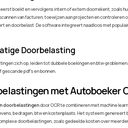
f eerst boekt en vervolgens intern of extern doorrekent, zoals 
scannen van facturen, toewijzen aan projecten en controleren o
rt en doorbelast. De software integreert naadloos met populai
.
atige Doorbelasting
ingen zich op, leiden tot dubbele boekingen en btw-problemen
ef gescande pdf’s en bonnen.
belastingen met Autoboeker 
n doorbelastingen
door OCR te combineren met machine learnin
evens, bedragen, btw en kostenplaats. Het systeem genereert b
s complexe doorbelastingen, zoals gedeelde kosten over meerd