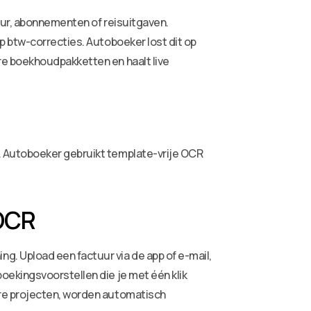
huur, abonnementen of reisuitgaven.
p btw-correcties. Autoboeker lost dit op
re boekhoudpakketten en haalt live
. Autoboeker gebruikt template-vrije OCR
OCR
g. Upload een factuur via de app of e-mail,
oekingsvoorstellen die je met één klik
ere projecten, worden automatisch