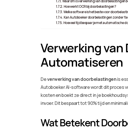
Waarom is verwerking van doorbelastingen b
Hoe werkt OCR bij doorbelastingen?
Welke software is het beste voor doorbelas
Kan Autoboeker doorbelastingen zonder fa
Hoeveel tijd bespaar je met automatische d
Verwerking van 
Automatiseren
De
verwerking van doorbelastingen
is es
Autoboeker AI-software wordt dit proces 
kosten en boekt ze direct in je boekhouds
invoer. Dit bespaart tot 90% tijd en minimali
Wat Betekent Doorb