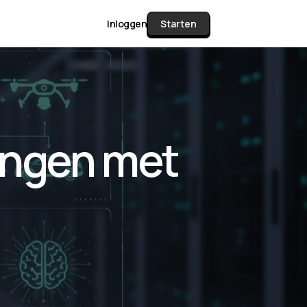
Inloggen
Starten
unctie Matrix
ingen met
gelijk alle pakketten en mogelijkheden
or documenten verzamelen en facturen
werken tot controleren, boeken, bank
ching & klant dashboard.