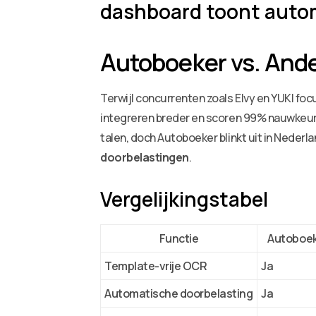
dashboard toont autom
Autoboeker vs. And
Terwijl concurrenten zoals Elvy en YUKI fo
integreren breder en scoren 99% nauwkeur
talen, doch Autoboeker blinkt uit in Neder
doorbelastingen
.
Vergelijkingstabel
Functie
Autoboe
Template-vrije OCR
Ja
Automatische doorbelasting
Ja