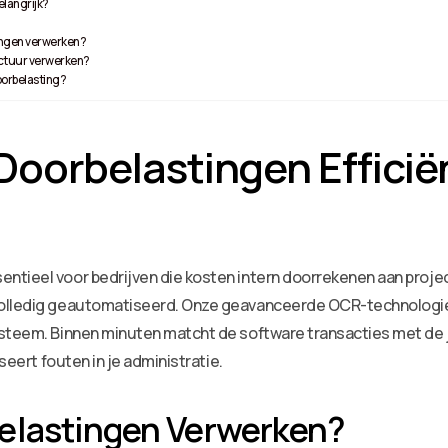
elangrijk?
tingen verwerken?
ctuur verwerken?
oorbelasting?
Doorbelastingen Efficië
sentieel voor bedrijven die kosten intern doorrekenen aan projec
volledig geautomatiseerd. Onze geavanceerde OCR-technologie
ysteem. Binnen minuten matcht de software transacties met de
seert fouten in je administratie.
elastingen Verwerken?