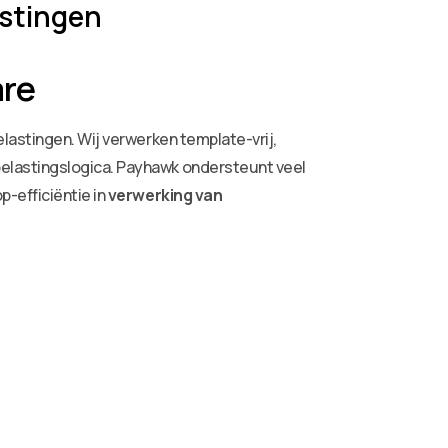
astingen
are
lastingen. Wij verwerken template-vrij,
elastingslogica. Payhawk ondersteunt veel
p-efficiëntie in
verwerking van