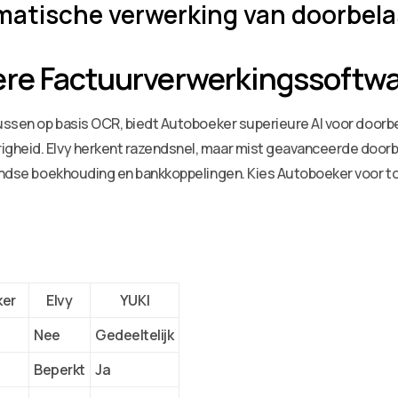
atische verwerking van doorbel
ere Factuurverwerkingssoftw
cussen op basis OCR, biedt Autoboeker superieure AI voor doorbe
igheid. Elvy herkent razendsnel, maar mist geavanceerde doorb
landse boekhouding en bankkoppelingen. Kies Autoboeker voor to
ker
Elvy
YUKI
Nee
Gedeeltelijk
Beperkt
Ja