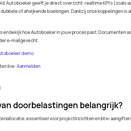
ld. Autoboeker geeft je direct overzicht: realtime KPI’s (zoals 
dubbele of afwijkende boekingen. Dankzij onze koppelingen is a
ies en bekijk hoe Autoboeker in jouw proces past. Documenten 
nder e-mailgevecht.
utoboeker demo
ten live:
Aanmelden
n
van doorbelastingen belangrijk?
nallocatie, essentieel voor projectinzichten en btw-aangiften.