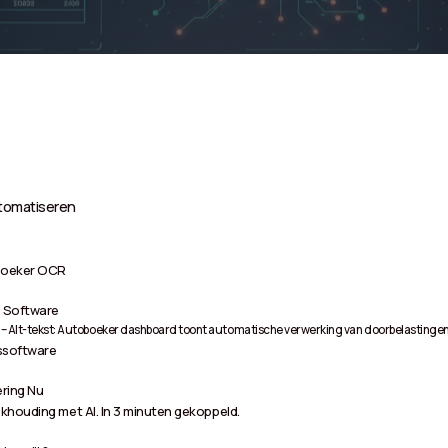
utomatiseren
boeker OCR
g Software
– Alt-tekst: Autoboeker dashboard toont automatische verwerking van doorbelastinge
ssoftware
ring Nu
khouding met AI. In 3 minuten gekoppeld.