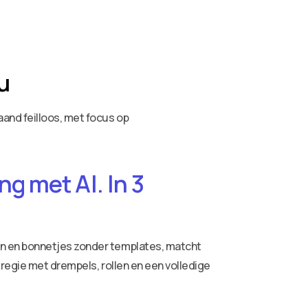
u
and feilloos, met focus op
g met AI. In 3
ren en bonnetjes zonder templates, matcht
 regie met drempels, rollen en een volledige