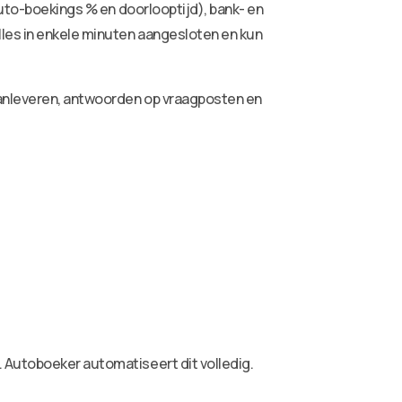
auto-boekings % en doorlooptijd), bank- en
lles in enkele minuten aangesloten en kun
aanleveren, antwoorden op vraagposten en
 Autoboeker automatiseert dit volledig.