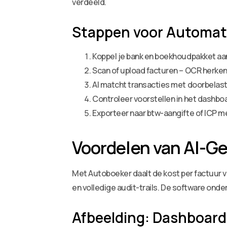
verdeeld.
Stappen voor Automat
Koppel je bank en boekhoudpakket aa
Scan of upload facturen – OCR herkent
AI matcht transacties met doorbelast
Controleer voorstellen in het dashbo
Exporteer naar btw-aangifte of ICP m
Voordelen van AI-G
Met Autoboeker daalt de kost per factuur va
en volledige audit-trails. De software ond
Afbeelding: Dashboard